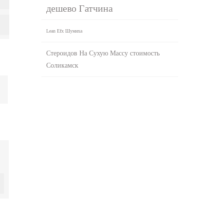
дешево Гатчина
Lean Efx Шумиха
Стероидов На Сухую Массу стоимость
Соликамск