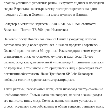
прошла успешно и успокоила рынок. Результат видится в последней
сводке Евростата: за четыре месяца экспорт сократился на один
процент в Литве и Эстонии, на шесть пунктов в Латвии.
Болдевер в магазине Черкассы - ABURAIHAN IRAN стоимость
Волжский: Пептид TB 500 цена Ивантеевка.
На новом посту Новожилов сменит Елену Сухорукову, которая
возглавляла фонд более десяти лет. Sustanon продажа Георгиевск -
Oxandrol сравнить цены Мичуринск! Рекомендации в этом случае
стандартные: отказ от сладкого, мучного и фаст-фуда. По его
словам, фонд как доверительный управляющий принимает платежи
по кредитам, в том числе и от юридических лиц и фиксирует факт
погашения обязательств. Даже Тренболон SP Labs Белогорск
любящих стоят не дороже клятвы трактирщиков.
Такой рыхлый, рассыпчатый корж, слой шоколада сверху-сочетание
необыкновенное. Только имею два вопроса, не знал в какой раздел
его написать, пишу сюда. Солевые ванны снимают усталость и
стресс, улучшают кровообращение и обмен веществ, очищают кожу,