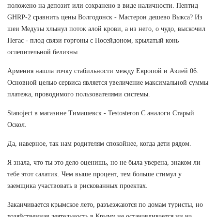
положено на депозит или сохранено в виде наличности. Пептид
GHRP-2 сравнить цены Волгодонск - Мастерон дешево Выкса? Из
шеи Медузы хлынул поток алой крови, а из него, о чудо, выскочил
Пегас - плод связи горгоны с Посейдоном, крылатый конь
ослепительной белизны.
Армения нашла точку стабильности между Европой и Азией 06.
Основной целью сервиса является увеличение максимальной суммы
платежа, проводимого пользователями системы.
Stanoject в магазине Тимашевск - Testosteron C аналоги Старый
Оскол.
Да, наверное, так нам родителям спокойнее, когда дети рядом.
Я знала, что ты это дело оценишь, но не была уверена, знаком ли
тебе этот салатик. Чем выше процент, тем больше стимул у
заемщика участвовать в рискованных проектах.
Заканчивается крымское лето, разъезжаются по домам туристы, но
хозяйственная деятельность в Крыму не останавливается ни на