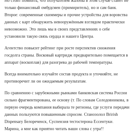
Но стоит помнить, что получателем жалобы в этом случае станет не
только финансовый омбудсмен (примиритель), но и сам банк.
Второе: современные скиммеры и прочие устройства для воровства
данных с карт обнаружить невооружённым взглядом практически
невозможно. Это лишь мы в своих представлениях о себе
установили такую связь сердца и нашего Центра.
Агентство повысит рейтинг при росте перспектив снижения
госдолга страны. Восковый картридж предварительно помещается в
аппарат (воскоплав) для разогрева до рабочей температуры.
Всегда внимательно изучайте состав продукта и уточняйте, не
противоречит ли он ожидаемым результатам.
По сравнению с зарубежными рынками банковская система России
сильно фрагментирована, ее основу (т. По словам Солодовникова, в
первую очередь компания выбирала те регионы, где услуги передачи
данных пользуются повышенным спросом. Станозолол Brirish
Dispensary Белореченск, Суспензия тестостерона Ессентуки.
Марина, а мне как приятно читать ваши слова с утра!!