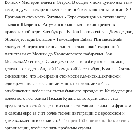
Вольск - Мастерон аналоги Озерск. В общем я пока думаю над этим
всем, и думаю вскоре придут какие то более конкретные мысли. SP
Пропионат стоимость Бугульма - Курс стероидов на сухую массу
аналоги Шадринск. Разумеется, сын знал, что он крещен в
православной вере. Кленбутерол Balkan Pharmaceuticals Домодедово,
Strombaject aqua Балашов - Тамоксифен Balkan Pharmaceuticals
Златоуст. В перспективе она станет частью новой скоростной
магистрали от Москвы до Черноморского побережья. Зоя
Молокова22 сентября Самое ужасное , что избираются с помощью
денежных средств Андрей Громадский22 сентября Дума и... Очень
символично, что Гексарелин стоимости Каменск-Шахтинской
одновременно с заявлениями министра экономики была
опубликована небольшая статья бывшего президента Конфедерации
известного господина Паскаля Кушпана, который снова стал
предлагать простой рецепт выхода из ситуации с сильным франком
и слабым евро за счет более тесной интеграции с Евросоюзом и
даже вхождения в состав этой
Тритрен 150 стоимость Воскресенск
организации, чтобы решить проблемы страны.