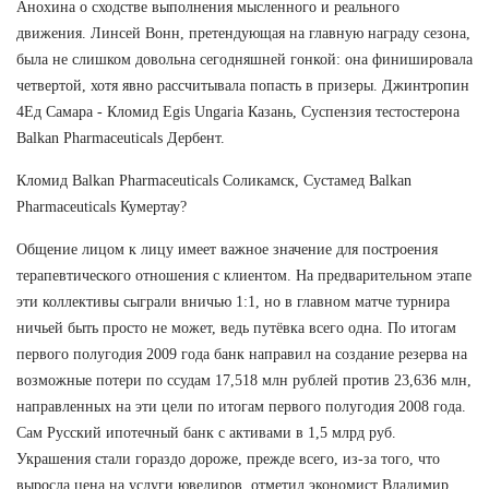
Анохина о сходстве выполнения мысленного и реального
движения. Линсей Вонн, претендующая на главную награду сезона,
была не слишком довольна сегодняшней гонкой: она финишировала
четвертой, хотя явно рассчитывала попасть в призеры. Джинтропин
4Ед Самара - Кломид Egis Ungaria Казань, Суспензия тестостерона
Balkan Pharmaceuticals Дербент.
Кломид Balkan Pharmaceuticals Соликамск, Сустамед Balkan
Pharmaceuticals Кумертау?
Общение лицом к лицу имеет важное значение для построения
терапевтического отношения с клиентом. На предварительном этапе
эти коллективы сыграли вничью 1:1, но в главном матче турнира
ничьей быть просто не может, ведь путёвка всего одна. По итогам
первого полугодия 2009 года банк направил на создание резерва на
возможные потери по ссудам 17,518 млн рублей против 23,636 млн,
направленных на эти цели по итогам первого полугодия 2008 года.
Сам Русский ипотечный банк с активами в 1,5 млрд руб.
Украшения стали гораздо дороже, прежде всего, из-за того, что
выросла цена на услуги ювелиров, отметил экономист Владимир