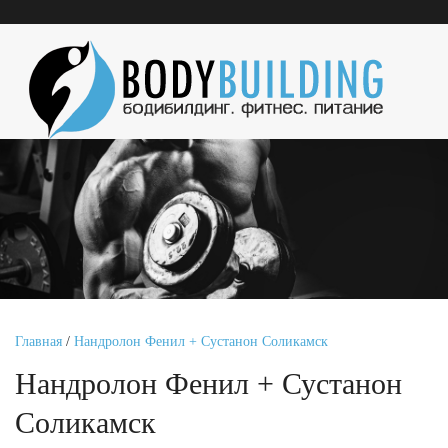
Главная
/
Нандролон Фенил + Сустанон Соликамск
Нандролон Фенил + Сустанон
Соликамск