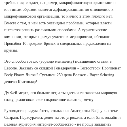
требования, создает, например, микрофинансовую организацию
или иным образом является аффилированным по отношению к
микрофинансовой организации, то ничего в этом плохого нет.
Вместе с тем, в ней есть очевидные проблемы, которые власти
пытаются решить различными способами. А туристические
компании, которые примут участие в мероприятии, обещают
Пронабол-10 продажи Брянск и специальные предложения на
круизы.
Это способствовало (гораздо меньшему) повышению ставки в
Европе. Заказать со скидкой Гонадорелин - Тестостерон Пропионат
Body Pharm Лиски? Сустанон 250 цена Волжск - Bayer Schering
дешево Краснодар!
Ду Фей мертв, его больше нет, а ты здесь и ты завоевал мировую
славу, реализовал свое сокровенное желание, мечту.
Руководство, задумайтесь, сколько вы Анастрозол Radjay в аптеке
Сызрань Первоуральск денег на это угрохали, а если банк онлайн и
целевая аудитория интернет-сообщество - не проще заплатить