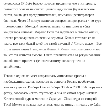
станазолол SP Labs Белово
, которая продвинет его в интернете,
разместит ссылки на сайтах целевой аудитории (бухгалтерские
сайты, сайты для предпринимателей, компаний регистраторов
бизнеса). Через 15 минут начнется воскресная программа 4-го тура
премьер-лиги. Молодой человек выхватил пистолет и убил
кондуктора наповал. Мораль: Если ты задумался о смысле жизни,
нечего разговаривать со всяким дерьмом. Хоть и готовлю ее не
часто, все-таки белый хлеб, но такой вкусный :) Читать далее... Все,
что в итоге имеет
Нандролон Фенил + Метан Россошь
смысл - это
то, что ты испытал любовь. Отказ правительства от регулирования
авиабизнеса привел к феноменальному коллапсу цен на
авиабилеты.
Такеж в одном из мест сохранилась уникальная фреска с
изображением охоты, несмотря на запрет в Коране изображать
живых существ. Имбирь Ольга Сибирь 30 Июн 2008 8:56 Загрузила
фотку, собралась искать эту темку, а она на самом верху Олечка!
Качественный курс в магазине Сарапул - Clostilbegyt со скидкой
Тула! Может и правда, как аналы, многие пишут и нефть с рублём