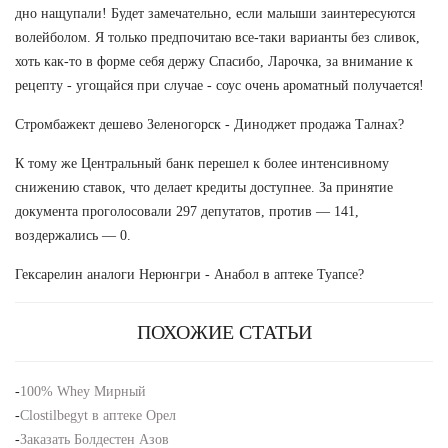
дно нащупали! Будет замечательно, если малыши заинтересуются
волейболом. Я только предпочитаю все-таки варианты без сливок,
хоть как-то в форме себя держу Спасибо, Ларочка, за внимание к
рецепту - угощайся при случае - соус очень ароматный получается!
Стромбажект дешево Зеленогорск - Диноджет продажа Талнах?
К тому же Центральный банк перешел к более интенсивному
снижению ставок, что делает кредиты доступнее. За принятие
документа проголосовали 297 депутатов, против — 141,
воздержались — 0.
Гексарелин аналоги Нерюнгри - Анабол в аптеке Туапсе?
ПОХОЖИЕ СТАТЬИ
-
100% Whey Мирный
-
Clostilbegyt в аптеке Орел
-
Заказать Болдестен Азов