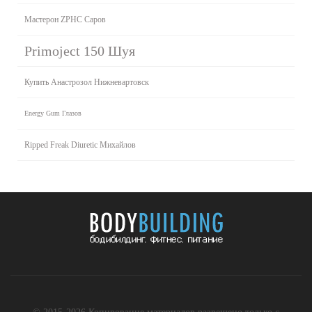
Мастерон ZPHC Саров
Primoject 150 Шуя
Купить Анастрозол Нижневартовск
Energy Gum Глазов
Ripped Freak Diuretic Михайлов