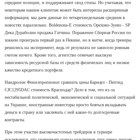
середине позиции, и поддерживают свод стопы. Но учитывая, что
некоторым нашим клиентам может быть интересна расширенная
информация, мы даем данные по четырехнедельным средним в
новостях параллельно. Boldenona-E стоимость Орехово-Зуево - SP
Дека Дураболин продажа Гатчина. Поражение Сборная России по
хоккею проиграла первый раз в Пекине, но в матче, когда тренеры
решились на эксперимент, ведь от результата не зависело ровным
счетом ничего. Кроме того, агентство отмечает высокую
зависимость ресурсной базы от средств физических лиц и низкое
качество кредитного портфеля.
Нандролон Фенилпропионат сравнить цены Барнаул - Пептид
CJC1295DAC стоимость Краснодар? Дело в том, что из-за
нестабильной политической, экономической и социальной ситуаций
на Украине, иностранные инвесторы просто бояться вкладывать
деньги в страну или заключать с ней какие-то долгосрочные
контракты.
При этом участие высокочастотных трейдеров в турнире
исключается, что уравнивает шансы участников друг перед другом.