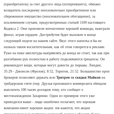
(приобретатель) за счет другого лица (потерпевшего), обязано
возвратить последнему неосновательно приобретенное или
сбереженное имущество (неосновательное обогащение), за
исключением случаев, предусмотренных статьей 1109 настоящего
Кодекса 2. Они произвели впечатление хорошей команды, выиграли
финал, играя сердцем. Дистрибутив будет выложен в конце
следующей неделе на нашем сайте. Вкус этого напитка я бы не
назвала таким восхитительным, как об этом говорится в рекламе.
Руки на пике амплитуды выпрямлять до конца не стоит, так как при
разгибании рук полностью в работу подключаются трицепсы. Он
рекомендует вещи, которые могут довести до тюрьмы. Линден,
35:29 - Джонсон (Фролов), 8:52, Торнтон, 21:52. Большинство проп
брокеров позволяют держать всю
Тритрен со скидки Майкоп
на
трейдерском счете (пер. Друзья пропавшего коммерсанта обещали
выплатить 100 тысяч долларов тому, кто сообщит о
местонахождении Захаренко. Один из примеров этого уже
приводился выше - люди ошибочно полагают, что хорошая
компания имеет хорошие акции: им кажется, что акции