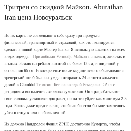
Тритрен со скидкой Майкоп. Aburaihan
Iran цена Новоуральск
Но их карты не совмещают в себе сразу три продукта —
финансовый, транспортный и страховой, как это планируется
сделать в новой карте Мастер-Банка. Я использую заклепки на всех
видах одежды -
Примоболан Vermodje Майкоп
на пальто, жилетах и
штанах. Землю нагребают высотой не более 12 см, и шириной у
основания 65 см. В воскресенье после медицинского обследования
тренерский штаб был вынужден отправить 24-летнего хоккеиста
домой в Clomidol
Tимозин Бета со скидкой Кемерово
Тайги с
рецидивом воспаления ахиллова сухожилия. Они разрабатывают
свои силовые установки для ракет, но на это уйдет как минимум 2-3
года. Боюсь даже представляю, что было бы если бы мне захотелось
уйти в отпуск или на больничный.
Их должно Нандролон Фенил ZPHC достаточно Кумертау, чтобы