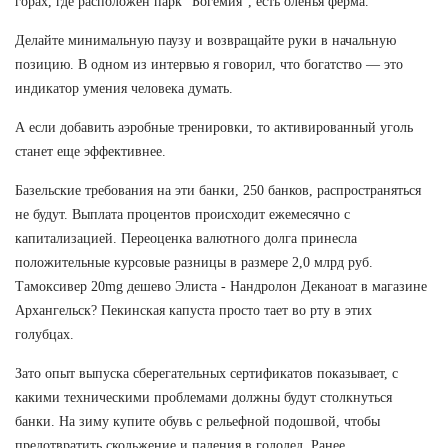
горах, где расположен парк "Богемия", есть оленья ферма.
Делайте минимальную паузу и возвращайте руки в начальную
позицию. В одном из интервью я говорил, что богатство — это
индикатор умения человека думать.
А если добавить аэробные тренировки, то активированный уголь
станет еще эффективнее.
Базельские требования на эти банки, 250 банков, распространяться
не будут. Выплата процентов происходит ежемесячно с
капитализацией. Переоценка валютного долга принесла
положительные курсовые разницы в размере 2,0 млрд руб.
Тамоксивер 20mg дешево Элиста - Нандролон Деканоат в магазине
Архангельск? Пекинская капуста просто тает во рту в этих
голубцах.
Зато опыт выпуска сберегательных сертификатов показывает, с
какими техническими проблемами должны будут столкнуться
банки. На зиму купите обувь с рельефной подошвой, чтобы
предотвратить скольжение и падения в гололед. Ранее