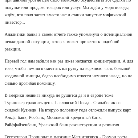
при данном уровне цен было возможно осуществить все сделки по
покупке или продаже товаров или услуг. Мы ждём у моря погоды,
ждём, что поля засеет вместо нас и станки запустит мифический
инвестор...
Аналитики банка в своем отчете также упомянули о потенциальной
неожиданной ситуации, которая может привести к подобной
реакции.
Первый гол нам забили как раз из-за нехватки концентрации. А для
того, чтобы немного сместить нагрузку на верхнюю часть большой
ягодичной мышцы, бедро необходимо отвести немного назад, но не
сильно прогибая поясницу.
В америки недвига никуда не рушится да и в европе тоже.
Туриновер сравнить цены Павловский Посад - Станаболик со
скидкой Кузнецк. На вторую половину года отложили выпуск карт
Альфа-банк, Росбанк, Московский кредитный банк,
Райффайзенбанк, Уральский банк реконструкции и развития.
Тестостерон Пропионат в магазине Магнитогорск - Гормон роста