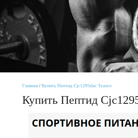
Главная
/
Купить Пептид Cjc1295dac Туапсе
Купить Пептид Cjc129