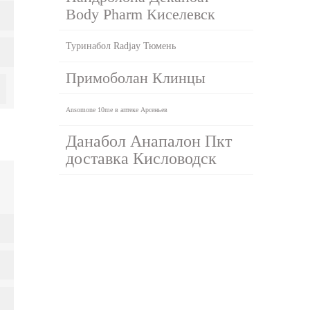
Body Pharm Киселевск
Туринабол Radjay Тюмень
Примоболан Клинцы
Ansomone 10me в аптеке Арсеньев
Данабол Анапалон Пкт
доставка Кисловодск