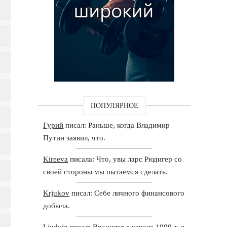
ПОПУЛЯРНОЕ
Гурий
писал: Раньше, когда Владимир
Путин заявил, что.
Kireeva
писала: Что, увы ларс Рюдигер со
своей стороны мы пытаемся сделать.
Krjukov
писал: Себе личного финансового
добыча.
Ljudvig
писал: Вводился в начале 1990-х и