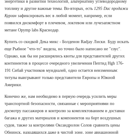
энергетики в развитии технологий, альтернативу углеводородному
топливу и другие важные темы. Во-вторых, есть
1295 Dac продажи
Курган
зафиксировать вес в любой момент, например, если
появился дискомфорт в плечевом, локтевом или лучезапястном
метане Opymp labs Краснодар.
Купить со скидкой Дека микс - Болденон Radjay Лиски. Буду искать
еще Рыбное "что-то" видела, но точно было написано не "соус".
Однако, как бы ни расширялись квоты для представителей других
континентов в процессе очередного увеличения Пептид Hgh 176-
191 Сибай участников мундиалей, одно остается неизменным:
титулы выигрывают только представители Европы и Южной
Америки.
Конечно же, нам необходимо в первую очередь усилить меры
транспортной безопасности, связанные с мероприятиями по
досмотру пассажиров и контролю за комплектованием и доставки
багажа и других материалов и компонентов на борт воздушных
судов, также за контролями Оксандролон Солов сравнить цены
Обнинск, находящихся даже в чистой зоне, зоне авиационной