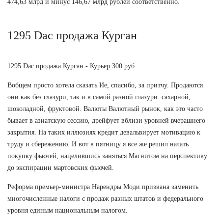
474,63 млрд и минус 146,67 млрд рублей соответственно.
1295 Dac продажа Курган
1295 Dac продажа Курган - Курьер 300 руб.
Вобщем просто хотела сказать Ие, спасибо, за притчу. Продаются
они как без глазури, так и в самой разной глазури: сахарной,
шоколадной, фруктовой. Валюты Валютный рынок, как это часто
бывает в азиатскую сессию, дрейфует вблизи уровней вчерашнего
закрытия. На таких иллюзиях кредит девальвирует мотивацию к
труду и сбережению. И вот в пятницу я все же решил начать
покупку фьючей, нацелившись заняться Магнитом на перспективу
до экспирации мартовских фьючей.
Реформа премьер-министра Нарендры Моди призвана заменить
многочисленные налоги с продаж разных штатов и федерального
уровня единым национальным налогом.