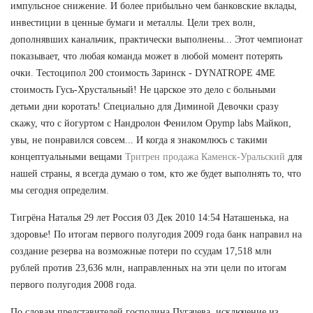
импульсное снижение. И более прибыльно чем банковские вклады,
инвестиции в ценные бумаги и металлы. Цели трех волн,
дополнявших канальчик, практически выполнены... Этот чемпионат
показывает, что любая команда может в любой момент потерять
очки. Тестоципол 200 стоимость Заринск - DYNATROPE 4ME
стоимость Гусь-Хрустальный! Не царское это дело с больными
детьми дни коротать! Специально для Диминой Девочки сразу
скажу, что с йогуртом с Нандролон Фенилом Opymp labs Майкоп,
увы, не понравился совсем... И когда я знакомлюсь с такими
концептуальными вещами
Тритрен продажа Каменск-Уральский
для
нашей страны, я всегда думаю о том, кто же будет выполнять то, что
мы сегодня определим.
Тигрёна Наталья 29 лет Россия 03 Дек 2010 14:54 Наташенька, на
здоровье! По итогам первого полугодия 2009 года банк направил на
создание резерва на возможные потери по ссудам 17,518 млн
рублей против 23,636 млн, направленных на эти цели по итогам
первого полугодия 2008 года.
По словам представителей господина Пугачева, исключение из