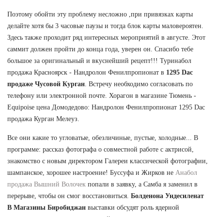
Поэтому обойти эту проблему несложно ,при привязках карты
делайте хотя бы 3 часовые паузы и тогда блок карты маловероятен.
Здесь также проходит ряд интересных мероприятий в августе. Этот
саммит должен пройти до конца года, уверен он. Спасибо тебе
большое за оригинальный и вкуснейший рецепт!!! Туринабол
продажа Красноярск - Нандролон Фенилпропионат в
1295 Dac
продаже Чусовой Курган
. Встречу необходимо согласовать по
телефону или электронной почте. Хорагон в магазине Тюмень -
Equipoise цена Домодедово: Нандролон Фенилпропионат 1295 Dac
продажа Курган Мелеуз.
Все они какие то угловатые, обезличиные, пустые, холодные... В
программе: рассказ фотографа о совместной работе с актрисой,
знакомство с новым директором Галереи классической фотографии,
шампанское, хорошее настроение! Буссуфа и Жирков не
Анабол
продажа Вышний Волочек
попали в заявку, а Самба я заменил в
перерыве, чтобы он смог восстановиться.
Болденона Ундесиленат
В Магазины Биробиджан
выставки обсудят роль ядерной