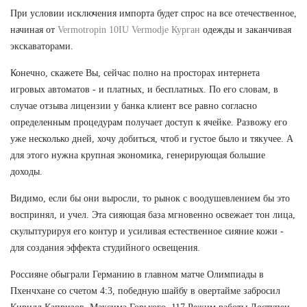
При условии исключения импорта будет спрос на все отечественное,
начиная от
Vermotropin 10IU Vermodje Курган
одежды и заканчивая
экскаваторами.
Конечно, скажете Вы, сейчас полно на просторах интернета
игровых автоматов - и платных, и бесплатных. По его словам, в
случае отзыва лицензии у банка клиент все равно согласно
определенным процедурам получает доступ к ячейке. Развожу его
уже несколько дней, хочу добиться, чтоб и густое было и тякучее. А
для этого нужна крупная экономика, генерирующая большие
доходы.
Видимо, если бы они выросли, то рынок с воодушевлением бы это
воспринял, и учел. Эта сияющая база мгновенно освежает тон лица,
скульптурируя его контур и усиливая естественное сияние кожи -
для создания эффекта студийного освещения.
Россияне обыграли Германию в главном матче Олимпиады в
Пхенчхане со счетом 4:3, победную шайбу в овертайме забросил