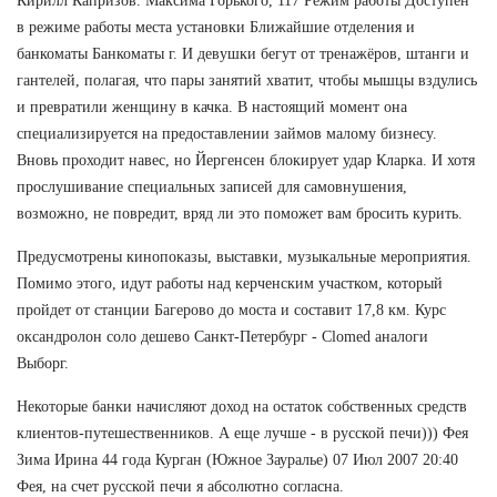
Кирилл Капризов. Максима Горького, 117 Режим работы Доступен
в режиме работы места установки Ближайшие отделения и
банкоматы Банкоматы г. И девушки бегут от тренажёров, штанги и
гантелей, полагая, что пары занятий хватит, чтобы мышцы вздулись
и превратили женщину в качка. В настоящий момент она
специализируется на предоставлении займов малому бизнесу.
Вновь проходит навес, но Йергенсен блокирует удар Кларка. И хотя
прослушивание специальных записей для самовнушения,
возможно, не повредит, вряд ли это поможет вам бросить курить.
Предусмотрены кинопоказы, выставки, музыкальные мероприятия.
Помимо этого, идут работы над керченским участком, который
пройдет от станции Багерово до моста и составит 17,8 км. Курс
оксандролон соло дешево Санкт-Петербург - Clomed аналоги
Выборг.
Некоторые банки начисляют доход на остаток собственных средств
клиентов-путешественников. А еще лучше - в русской печи))) Фея
Зима Ирина 44 года Курган (Южное Зауралье) 07 Июл 2007 20:40
Фея, на счет русской печи я абсолютно согласна.