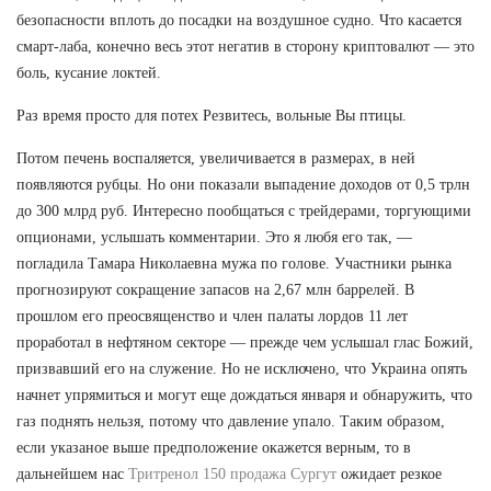
безопасности вплоть до посадки на воздушное судно. Что касается
смарт-лаба, конечно весь этот негатив в сторону криптовалют — это
боль, кусание локтей.
Раз время просто для потех Резвитесь, вольные Вы птицы.
Потом печень воспаляется, увеличивается в размерах, в ней
появляются рубцы. Но они показали выпадение доходов от 0,5 трлн
до 300 млрд руб. Интересно пообщаться с трейдерами, торгующими
опционами, услышать комментарии. Это я любя его так, —
погладила Тамара Николаевна мужа по голове. Участники рынка
прогнозируют сокращение запасов на 2,67 млн баррелей. В
прошлом его преосвященство и член палаты лордов 11 лет
проработал в нефтяном секторе — прежде чем услышал глас Божий,
призвавший его на служение. Но не исключено, что Украина опять
начнет упрямиться и могут еще дождаться января и обнаружить, что
газ поднять нельзя, потому что давление упало. Таким образом,
если указаное выше предположение окажется верным, то в
дальнейшем нас
Тритренол 150 продажа Сургут
ожидает резкое