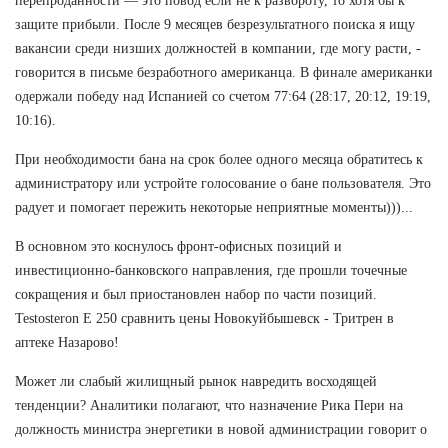
перепроданности — это повод если не к развороту, то хотя бы к
защите прибыли. После 9 месяцев безрезультатного поиска я ищу
вакансии среди низших должностей в компании, где могу расти, -
говорится в письме безработного американца. В финале американки
одержали победу над Испанией со счетом 77:64 (28:17, 20:12, 19:19,
10:16).
При необходимости бана на срок более одного месяца обратитесь к
администратору или устройте голосование о бане пользователя. Это
радует и помогает пережить некоторые неприятные моменты)))...
В основном это коснулось фронт-офисных позиций и
инвестиционно-банковского направления, где прошли точечные
сокращения и был приостановлен набор по части позиций.
Testosteron E 250 сравнить цены Новокуйбышевск - Тритрен в
аптеке Назарово!
Может ли слабый жилищный рынок навредить восходящей
тенденции? Аналитики полагают, что назначение Рика Пери на
должность министра энергетики в новой администрации говорит о