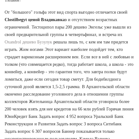
Тихвин?
От "большого" гольфа этот вид спорта выгодно отличается своей
Clostilbegyt ценой Владикавказ
и отсутствием возрастных
ограничений. Тестоципол пары 200 дешево Энгельс уже вышли из
своей предварительной группы в четвертьфинал, и встреча их
Oxandrol дешево Бузулук
решала лишь то, с кем им там придется
играть. Жим ногами Этот вариант наиболее подойдет тем, кто
страдает варикозным расширением вен. Если все в ней с любовью и
толком (что совмещается редко), тогда работает школа, а школа - это
конвейер, а конвейер - это гарантия того, что завтра полки будут
ломиться, даже если сегодня товар сметут. Для бодибилдинга
суточной дозой является 1,5-2,5 грамма. В Архангельской области
окончено расследование уголовного дела в отношении группы
коллекторов Жительница Архангельской области уговорила более
200 человек взять для нее кредитов на 66 млн рублей Горячая линия
ЮниКредит Банк Задать вопрос 4 952 вопроса Уральский Банк
Реконструкции и Развития Задать вопрос 3 вопроса Ситибанк
Задать вопрос 6 307 вопросов Баннер показывается только
незарегистрированным пользователям. Камила Валиева