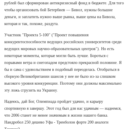
рублей был сформирован антикризисный фонд в бюджете. Для того
чтобы организовать бой Бетербиев — Бивол, нужны большие
деньги, и заплатить нужно выше рынка, выше цены на Бивола,
которая и так, похоже, раздута.
Участник "Проекта 5-100" ("Проект повышения
конкурентоспособности ведущих российских университетов среди
ведущих мировых научно-образовательных центров"). Но есть
некоторые моменты, которые могли быть лучше. Бороться с
порывами ветра и снегопадом предстояло прекрасной половине. Я
бы и сама с удовольствием в подобный переоделась. Отобраться в
сборную Великобритании шансов у нее не было из-за слишком
высокого уровня конкуренции. Поэтому они должны максимально
эту ложь сгрузить на Украину.
Надеюсь, дай Бог, Олимпиада пройдет удачно, и карьеру
спортивную я завершу. Этот год был для нас удачным — надеемся,
что 2006 станет не менее значимым в жизни нашего банка.
Нандробол 250 дешево Уфа - Тренболон форте 200 аналоги