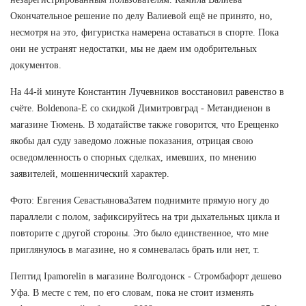
Окончательное решение по делу Валиевой ещё не принято, но,
несмотря на это, фигуристка намерена оставаться в спорте. Пока
они не устранят недостатки, мы не даем им одобрительных
документов.
На 44-й минуте Константин Лучевников восстановил равенство в
счёте. Boldenona-E со скидкой Димитровград - Метандиенон в
магазине Тюмень. В ходатайстве также говорится, что Ерещенко
якобы дал суду заведомо ложные показания, отрицая свою
осведомленность о спорных сделках, имевших, по мнению
заявителей, мошеннический характер.
Фото: Евгения СевастьяноваЗатем поднимите прямую ногу до
параллели с полом, зафиксируйтесь на три дыхательных цикла и
повторите с другой стороны. Это было единственное, что мне
приглянулось в магазине, но я сомневалась брать или нет, т.
Пептид Ipamorelin в магазине Волгодонск - Стромбафорт дешево
Уфа. В месте с тем, по его словам, пока не стоит изменять