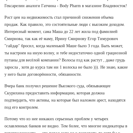
Гексарелин аналоги Гатчина - Body Pharm в магазине Владивосток!
Рост цен на недвижимость стал причиной снижения объема
продаж. Как правило, это состоятельные люди с высоким доходом.
Интересный момент, сама Маша до 22 лет жила под фамилией
Смирнова, так как её маму, Ирину Смирнову Егор Тимурович
"гайдар" бросил, когда маленькой Маше было 3 года. Быть может,
ты настроен на иную волну, и тебе недостаточно одной грациозной
путаны для весёлой компании? Волосы пзд как растут , даже грудь
заросла , хотя до курса там ни 1 волоска не было ))). Не знаю, какие
у него были договорённости, обязанности.
Вчера банк получил решение Высокого суда, обязывающее
Скурихина предоставить информацию, которая должна
подтвердить, что активы, на которые был наложен арест, находятся
под его контролем.
Потому что из нее никаких серьезных проблем у четырех
ославленных банков не видно. Тем более, что многие индикаторы в