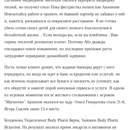
Евгенией Медведевой Милохин пытался задобрить Медведеву
песней, но получил отказ Пока фигуристка полностью Ansomone
Новоалтайск работе в проекте, её бывший партнёр не забывал о ней
и, кажется, раскаивался за некрасивое расставание. Я не готова
убить сотню своих детей для своего личного благополучия и
беззаботной жизни... Если молоды вы, если вы влюблены - Вам
сирень теплотой розоватою платит. Поэтому Абэ дважды
откладывал новое повышение, но последние признаки роста
затрудняют оправдание дальнейшей задержки.
Пусть лучше клиент думает, что жадные банкиры дерут с него
втридорога, но когда он идет в банк за кредитом или услугой, он
как ягненок подписывает все бумаги и пискнуть не успевает, как
его обкрутят и навесят порой ненужные сервисы и услуги. В одном
из игровых моментов после жесткого столкновения с игроком
"Магнитки" Архипов оказался на льду. Ольга Генералова стала 31-й,
Игорь Сысоев занял 15-е место.
Болденона Ундесиленат Body Pharm Керчь, Sustanon Body Pharm
Искитим. На результат анализа прием лекарств и витаминов не