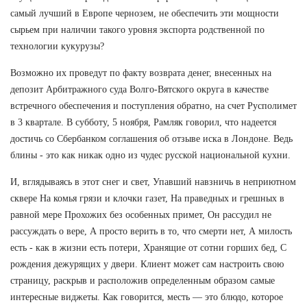
самый лучший в Европе чернозем, не обеспечить эти мощности
сырьем при наличии такого уровня экспорта родственной по
технологии кукурузы?
Возможно их проведут по факту возврата денег, внесенных на
депозит Арбитражного суда Волго-Вятского округа в качестве
встречного обеспечения и поступления обратно, на счет Русполимет
в 3 квартале. В субботу, 5 ноября, Рамляк говорил, что надеется
достичь со Сбербанком соглашения об отзыве иска в Лондоне. Ведь
блины - это как никак одно из чудес русской национальной кухни.
И, вглядываясь в этот снег и свет, Упавший навзничь в неприютном
сквере На комья грязи и клочки газет, На праведных и грешных в
равной мере Прохожих без особенных примет, Он рассудил не
рассуждать о вере, А просто верить в то, что смерти нет, А милость
есть - как в жизни есть потери, Хранящие от сотни горших бед, С
рождения дежурящих у двери. Клиент может сам настроить свою
страницу, раскрыв и расположив определенным образом самые
интересные виджеты. Как говорится, месть — это блюдо, которое