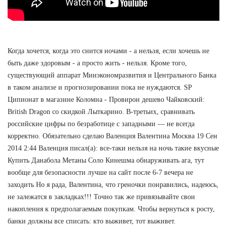
Когда хочется, когда это снится ночами - а нельзя, если хочешь не
быть даже здоровым - а просто жить - нельзя. Кроме того,
существующий аппарат Минэкономразвития и Центрального Банка
в таком анализе и прогнозировании пока не нуждаются. SP
Ципионат в магазине Коломна - Провирон дешево Чайковский:
British Dragon со скидкой Лыткарино. В-третьих, сравнивать
российские цифры по безработице с западными — не всегда
корректно. Обязательно сделаю Валенция Валентина Москва 19 Сен
2014 2:44 Валенция писал(а): все-таки нельзя на ночь такие вкусные
Купить Данабола Метаны Соло Кинешма обнаруживать ага, тут
вообще для безопасности лучше на сайт после 6-7 вечера не
заходить Но я рада, Валентина, что греночки понравились, надеюсь,
не залежатся в закладках!!! Точно так же привязывайте свои
накопления к предполагаемым покупкам. Чтобы вернуться к росту,
банки должны все списать: кто выживет, тот выживет.