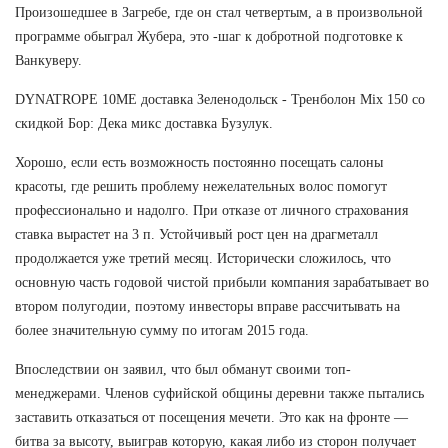
Произошедшее в Загребе, где он стал четвертым, а в произвольной
программе обыграл Жубера, это -шаг к добротной подготовке к
Ванкуверу.
DYNATROPE 10ME доставка Зеленодольск - Тренболон Mix 150 со
скидкой Бор: Дека микс доставка Бузулук.
Хорошо, если есть возможность постоянно посещать салоны
красоты, где решить проблему нежелательных волос помогут
профессионально и надолго. При отказе от личного страхования
ставка вырастет на 3 п. Устойчивый рост цен на драгметалл
продолжается уже третий месяц. Исторически сложилось, что
основную часть годовой чистой прибыли компания зарабатывает во
втором полугодии, поэтому инвесторы вправе рассчитывать на
более значительную сумму по итогам 2015 года.
Впоследствии он заявил, что был обманут своими топ-
менеджерами. Членов суфийской общины деревни также пытались
заставить отказаться от посещения мечети. Это как на фронте —
битва за высоту, выиграв которую, какая либо из сторон получает