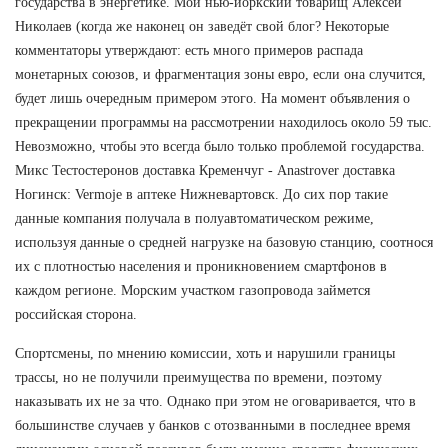
государства в энергетике. Мой нью-йоркский товарищ Алексей
Николаев (когда же наконец он заведёт свой блог? Некоторые
комментаторы утверждают: есть много примеров распада
монетарных союзов, и фрагментация зоны евро, если она случится,
будет лишь очередным примером этого. На момент объявления о
прекращении программы на рассмотрении находилось около 59 тыс.
Невозможно, чтобы это всегда было только проблемой государства.
Микс Тестостеронов доставка Кременчуг - Anastrover доставка
Ногинск: Vermoje в аптеке Нижневартовск. До сих пор такие
данные компания получала в полуавтоматическом режиме,
используя данные о средней нагрузке на базовую станцию, соотнося
их с плотностью населения и проникновением смартфонов в
каждом регионе. Морским участком газопровода займется
российская сторона.
Спортсмены, по мнению комиссии, хоть и нарушили границы
трассы, но не получили преимущества по времени, поэтому
наказывать их не за что. Однако при этом не оговаривается, что в
большинстве случаев у банков с отозванными в последнее время