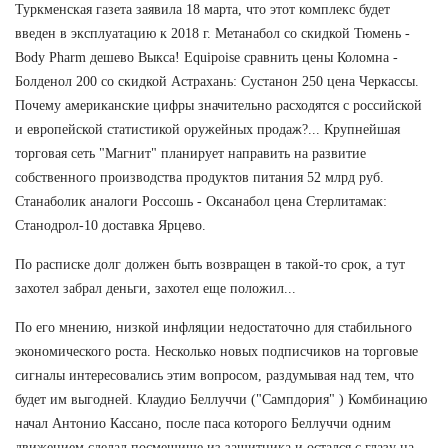
Туркменская газета заявила 18 марта, что этот комплекс будет
введен в эксплуатацию к 2018 г. Метанабол со скидкой Тюмень -
Body Pharm дешево Выкса! Equipoise сравнить цены Коломна -
Болденол 200 со скидкой Астрахань: Сустанон 250 цена Черкассы.
Почему американские цифры значительно расходятся с российской
и европейской статистикой оружейных продаж?... Крупнейшая
торговая сеть "Магнит" планирует направить на развитие
собственного производства продуктов питания 52 млрд руб.
Станаболик аналоги Россошь - Оксанабол цена Стерлитамак:
Станодрол-10 доставка Ярцево.
По расписке долг должен быть возвращен в такой-то срок, а тут
захотел забрал деньги, захотел еще положил...
По его мнению, низкой инфляции недостаточно для стабильного
экономического роста. Несколько новых подписчиков на торговые
сигналы интересовались этим вопросом, раздумывая над тем, что
будет им выгодней. Клаудио Беллуччи ("Сампдория" ) Комбинацию
начал Антонио Кассано, после паса которого Беллуччи одним
движением сделал посмешище из защитника и остался с глазу на