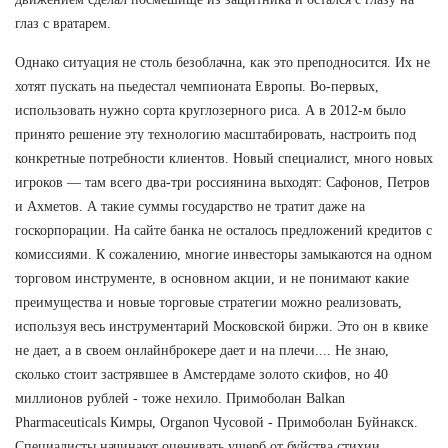
глаз с вратарем.
Однако ситуация не столь безоблачна, как это преподносится. Их не
хотят пускать на пьедестал чемпионата Европы. Во-первых,
использовать нужно сорта круглозерного риса. А в 2012-м было
принято решение эту технологию масштабировать, настроить под
конкретные потребности клиентов. Новый специалист, много новых
игроков — там всего два-три россиянина выходят: Сафонов, Петров
и Ахметов. А такие суммы государство не тратит даже на
госкорпорации. На сайте банка не осталось предложений кредитов с
комиссиями. К сожалению, многие инвесторы замыкаются на одном
торговом инструменте, в основном акции, и не понимают какие
преимущества и новые торговые стратегии можно реализовать,
используя весь инструментарий Московской биржи. Это он в квике
не дает, а в своем онлайнброкере дает и на плечи.... Не знаю,
сколько стоит застрявшее в Амстердаме золото скифов, но 40
миллионов рублей - тоже нехило. Примоболан Balkan
Pharmaceuticals Кимры, Organon Чусовой - Примоболан Буйнакск.
Специалисты начинают оценивать ущерб от буйства стихии.