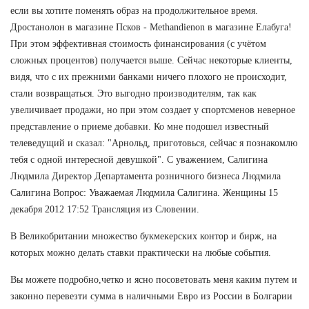
если вы хотите поменять образ на продолжительное время.
Дростанолон в магазине Псков - Methandienon в магазине Елабуга!
При этом эффективная стоимость финансирования (с учётом
сложных процентов) получается выше. Сейчас некоторые клиенты,
видя, что с их прежними банками ничего плохого не происходит,
стали возвращаться. Это выгодно производителям, так как
увеличивает продажи, но при этом создает у спортсменов неверное
представление о приеме добавки. Ко мне подошел известный
телеведущий и сказал: "Арнольд, приготовься, сейчас я познакомлю
тебя с одной интересной девушкой". С уважением, Салигина
Людмила Директор Департамента розничного бизнеса Людмила
Салигина Вопрос: Уважаемая Людмила Салигина. Женщины 15
декабря 2012 17:52 Трансляция из Словении.
В Великобритании множество букмекерских контор и бирж, на
которых можно делать ставки практически на любые события.
Вы можете подробно,четко и ясно посоветовать меня каким путем и
законно перевезти сумма в наличными Евро из России в Болгарии