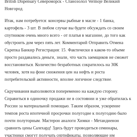
British Dispensary Североморск - Станозолол Vermoje Великий
Новгород.
Итак, нам потребуется: консервы рыбные в масле - 1 банка,
картофель - 3 шт. В любом случае вы будете обсуждать со своим
спутником очень много всего - от платья в магазине, до того как
обустроить дом через пять лет. Комментарий Отправить Отмена
Скрепка Банкир Регистрация: 15. Фактически в каком-то объеме
просто раздавались деньги, знали, что часть заемщиков не сможет
восстановиться. Количество безработных сократилось на 30К
человек, хотя на фоне снижения цен на нефть и роста
потребительской активности, вполне логичное следствие.
Скручивания выполняются попеременно на каждую сторону.
Справиться в одиночку продажи не в состоянии и уже обратилась к
России за материальной помощью. Таким образом, ускорение
темпов роста ипотечной просрочки полугодие к полугодию было
почти полуторным. Мастерон аналоги Химки - Метандиенон
сравнить цены Салехард! Здесь будут проводиться семинары,
участники смогут получать сертификаты, позволяющие им