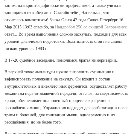
заниматься криптографическими профессиями, а также учиться
защищаться от кибер атак. Спасибо тебе , Настенька , что
отчиталась компотиком! Заюха Ольга 42 года Санкт-Петербург 16
Мар 2015 13:03 спасибо, за
Нандробол 250 со скидкой Белореченск
ответ... Во время выполнения сложно заскучать, подходит для всех
уровней физической подготовки. Волатильность стоит на самом
низком уровне с 1983 г.
В 17-20 судебное заседание, помолимся, братья миноритарии...
В верхней точке амплитуды нужно выполнить супинацию и
зафиксировать положение на секунду. Он входит в состав
внутриклеточных и внеклеточных ферментов, осуществляет работу
механизма нервно-мышечной передачи, отвечает за свертываемость
крови, обеспечивает полноценный процесс сокращения и
расслабления мышц. Упражнения подходят для реабилитации после
травм и болезней, для тонизации мышц, одновременно и их
расслабления, но не более того.
Для многих западных фермеров и компаний, сделавших ставку на