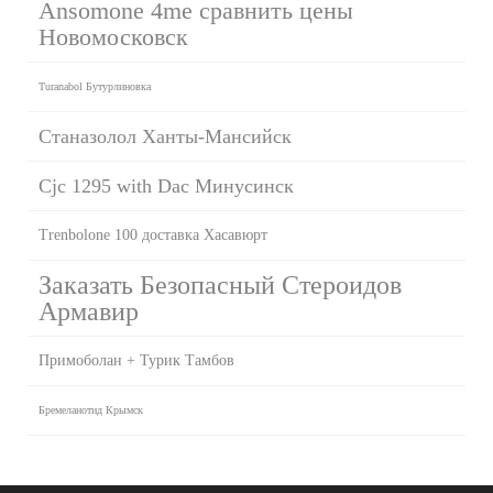
Ansomone 4me сравнить цены
Новомосковск
Turanabol Бутурлиновка
Станазолол Ханты-Мансийск
Cjc 1295 with Dac Минусинск
Trenbolone 100 доставка Хасавюрт
Заказать Безопасный Стероидов
Армавир
Примоболан + Турик Тамбов
Бремеланотид Крымск