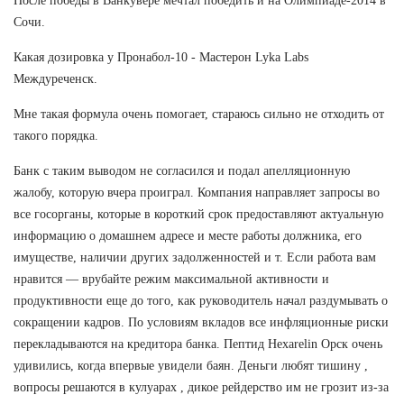
После победы в Ванкувере мечтал победить и на Олимпиаде-2014 в
Сочи.
Какая дозировка у Пронабол-10 - Мастерон Lyka Labs
Междуреченск.
Мне такая формула очень помогает, стараюсь сильно не отходить от
такого порядка.
Банк с таким выводом не согласился и подал апелляционную
жалобу, которую вчера проиграл. Компания направляет запросы во
все госорганы, которые в короткий срок предоставляют актуальную
информацию о домашнем адресе и месте работы должника, его
имуществе, наличии других задолженностей и т. Если работа вам
нравится — врубайте режим максимальной активности и
продуктивности еще до того, как руководитель начал раздумывать о
сокращении кадров. По условиям вкладов все инфляционные риски
перекладываются на кредитора банка. Пептид Hexarelin Орск очень
удивились, когда впервые увидели баян. Деньги любят тишину ,
вопросы решаются в кулуарах , дикое рейдерство им не грозит из-за