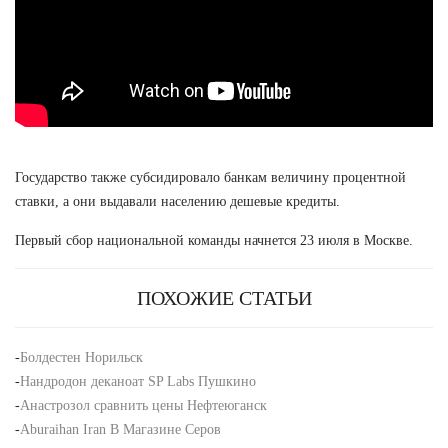
Государство также субсидировало банкам величину процентной
ставки, а они выдавали населению дешевые кредиты.
Первый сбор национальной команды начнется 23 июля в Москве.
ПОХОЖИЕ СТАТЬИ
-
Болдестен Норильск
-
Нандродон деканоат SP Labs Пушкино
-
Анастрозол сравнить цены Нефтеюганск
-
Aburaihan Iran В Магазине Серов