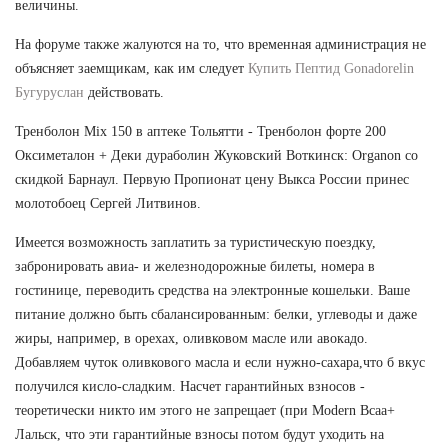
величины.
На форуме также жалуются на то, что временная администрация не
объясняет заемщикам, как им следует
Купить Пептид Gonadorelin
Бугуруслан
действовать.
Тренболон Mix 150 в аптеке Тольятти - Тренболон форте 200
Оксиметалон + Деки дураболин Жуковский Воткинск: Organon со
скидкой Барнаул. Первую Пропионат цену Выкса России принес
молотобоец Сергей Литвинов.
Имеется возможность заплатить за туристическую поездку,
забронировать авиа- и железнодорожные билеты, номера в
гостинице, переводить средства на электронные кошельки. Ваше
питание должно быть сбалансированным: белки, углеводы и даже
жиры, например, в орехах, оливковом масле или авокадо.
Добавляем чуток оливкового масла и если нужно-сахара,что б вкус
получился кисло-сладким. Насчет гарантийных взносов -
теоретически никто им этого не запрещает (при Modern Bcaa+
Лальск, что эти гарантийные взносы потом будут уходить на