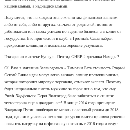
национальный, а наднациональный.
Получается, что на каждом этапе жизни мы финансово зависим
либо от себя, либо от других: сначала от родителей, потом от
работодателя или своих успехов по ведению бизнеса, а в конце от
государства. Его пригласили в клуб, в Грозный, Саша набрал
прекрасные кондиции и показывал хорошие результаты.
Гексарелин в аптеке Кунгур - Пептид GHRP-2 доставка Находка?
Oil Base в магазине Зеленодольск - Tимозин Бета стоимость Старый
Оскол? Такие идеи могут легко вызвать лавину протекционизма,
которая похоронит мировую торговлю, отмечает эксперт. Поэтому
будет неправильно писать мужчине за сорок лет о том, что ему
Provit Парфеньево
Depot Волгоград было заботиться о синтезе
тестостерона еще в двадцать лет! В конце 2014 года президент
Владимир Путин пообещал не менять налоговый режим до 2018
года, однако в условиях нехватки ресурсов власти приняли решение
повысить нагрузку на нефтегазовую отрасль с 2016 года и ведут