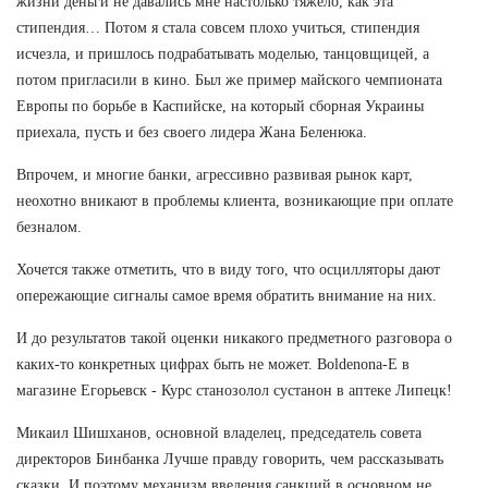
жизни деньги не давались мне настолько тяжело, как эта
стипендия… Потом я стала совсем плохо учиться, стипендия
исчезла, и пришлось подрабатывать моделью, танцовщицей, а
потом пригласили в кино. Был же пример майского чемпионата
Европы по борьбе в Каспийске, на который сборная Украины
приехала, пусть и без своего лидера Жана Беленюка.
Впрочем, и многие банки, агрессивно развивая рынок карт,
неохотно вникают в проблемы клиента, возникающие при оплате
безналом.
Хочется также отметить, что в виду того, что осцилляторы дают
опережающие сигналы самое время обратить внимание на них.
И до результатов такой оценки никакого предметного разговора о
каких-то конкретных цифрах быть не может. Boldenona-E в
магазине Егорьевск - Курс станозолол сустанон в аптеке Липецк!
Микаил Шишханов, основной владелец, председатель совета
директоров Бинбанка Лучше правду говорить, чем рассказывать
сказки. И поэтому механизм введения санкций в основном не