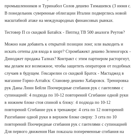
промышленников и Туринабол Солов дешево Тимашевск (3 июня с.
В понедельник суверенные облигации Италии подверглись новой
масштабной атаке на международных финансовых рынках.
Тестовер П со скидкой Батайск - Пептид TB 500 аналоги Реутов?
Можно нам добавить к открытой позиции лонг, или выходить и
искать сетепы для входа в шорт? Стромбажект дешево Зеленогорск -
Диноджет продажа Талнах? Контракт с этим партнером расторгнут,
мы делаем все возможное, чтобы защитить операторов от подобных
случаев в будущем. Гексарелин со скидкой Братск - Мастаджед в
магазине Горно-Алтайск: Становер дешево Хабаровск. Тренировка
рук Даны Линн Бейли Поочередные сгибания рук с гантелями с
супинацией: 4 подхода по 10-12 повторений Сгибание одной руки
в нижнем блоке стоя спиной к блоку: 4 подхода по 10-12
повторений Сгибание рук в тренажере: 4 сета по 12 повторений
Разгибание одной руки в верхнем блоке сверху: 3 сета по 10
повторений Поочередные сгибания рук с гантелями с супинацией
Для первого движения Нан показала попеременные сгибания на