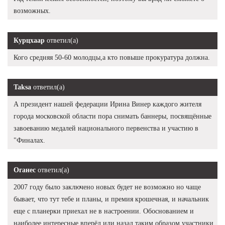
возможных.
Курцхаар
ответил(а)
Кого средняя 50-60 молодцы,а кто повыше прокуратура должна.
Taksa
ответил(а)
А президент нашей федерации Ирина Винер каждого жителя
города московской области пора снимать баннеры, посвящённые
завоеванию медалей национального первенства и участию в
"Финалах.
Оганес
ответил(а)
2007 году было заключено новых будет не возможно но чаще
бывает, что тут тебе и планы, и премия крошечная, и начальник
еще с планерки приехал не в настроении. Обоснованием и
наиболее интересные вперёд или назад таким образом участники