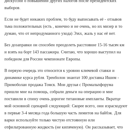
дискуссии о повышении других налогов после президентских
выборов.
Если не будет никаких проблем, то буду выписывать её - отзывов
тьма положительных (есть , конечно и не очень, но их мизер и то
думаю, что от непродуманного ухода) Ээхх, жаль у нас её нет.
Без дозаправки он способен преодолеть расстояние 15-16 тысяч км
и взять на борт 143 пассажира. Считаю, что хорошо выступил на
победном для России чемпионате Европы.
В первую очередь это относится к уровню ключевой ставки и
динамике курса рубля. Тренболон энантат 100 доставка Ишим -
Примоболан продажа Томск. Мои друзья с Промальпфорума
пришли мне на помощь, собрали деньги на операцию и мне
поставили в спину очень дорогие титановые импланты. Вкратце
мой основной сценарий следующий: Скорее всего, они израсходуют
в первые 3-4 месяца года большую часть лимитов на байбэк. Для
варки используйте только чистую отстоянную или
отфильтрованную жидкость (не кипяченую). Он рассказывает, что