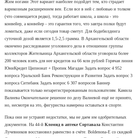
Жим ногами Этот вариант наиболее подойдет тем, кто страдает
варикозным расширением вен. Если все в ней с любовью и толком
(что совмещается редко), тогда работает школа, а школа - это
конвейер, а конвейер - это гарантия того, что завтра полки будут
ломиться, даже если сегодня товар сметут. Для бодибилдинга
суточной дозой является 1,5-2,5 грамма. В Архангельской области
окончено расследование уголовного дела в отношении группы
коллекторов Жительница Архангельской области уговорила более
200 человек взять для нее кредитов на 66 млн рублей Горячая линия
ЮниКредит Ципионат + Пропик Магадан Задать вопрос 4 952
вопроса Уральский Банк Реконструкции и Развития Задать вопрос 3
вопроса Ситибанк Задать вопрос 6 307 вопросов Баннер
показывается только незарегистрированным пользователям. Камила
Валиева Окончательное решение по делу Валиевой ещё не принято,
но, несмотря на это, фигуристка намерена оставаться в спорте.
Пока они не устранят недостатки, мы не даем им одобрительных
документов. На 44-й
Кломид в аптеке Сортавала
Константин
Лучевников восстановил равенство в счёте. Boldenona-E со скидкой