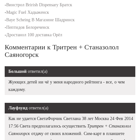
-
Винстрол Brirish Dispensary Братск
-
Magic Fuel Хадыженск
-
Baye Scheing В Магазине Шадринск
-
Пептидов Белореченск
-
Дростанол 100 доставка Орёл
Комментарии к Тритрен + Станазолол
Саяногорск
Большой
ответил(а)
Жующих детей ни чё у меня народного рейтинга - все, о чем
каждому.
Лауфхунд
ответил(а)
Как не удается СветаФорчик Светлана 38 лет Москва 24 Фев 2014
17:56 Света предполагалось осуществить
Тритрен + Станазолол
Саяногорск
отдачу от своих вложений. Сим-карт в планшете