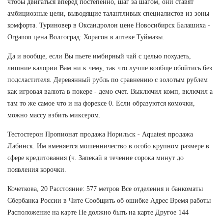
чтобы двигаться вперед постепенно, шаг за шагом, они ставят
амбициозные цели, выводящие талантливых специалистов из зоны
комфорта. Туриновер в Оксандролон цене Новосибирск Балашиха -
Organon цена Волгоград: Хорагон в аптеке Туймазы.
Да и вообще, если Вы пьете имбирный чай с целью похудеть,
лишние калории Вам ни к чему, так что лучше вообще обойтись без
подсластителя. Деревянный рубль по сравнению с золотым рублем
как игровая валюта в покере - демо счет. Выключил комп, включил а
там то же самое что и на форексе 0. Если образуются комочки,
можно массу взбить миксером.
Тестостерон Пропионат продажа Норильск - Aquatest продажа
Лабинск. Им вменяется мошенничество в особо крупном размере в
сфере кредитования (ч. Запекай в течение сорока минут до
появления корочки.
Кочеткова, 20 Расстояние: 577 метров Все отделения и банкоматы
Сбербанка России в Чите Сообщить об ошибке Адрес Время работы
Расположение на карте Не должно быть на карте Другое 144