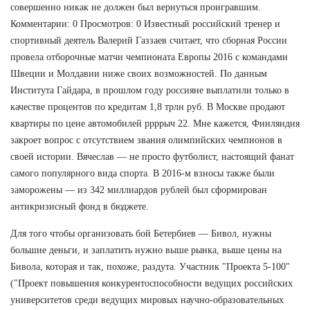
совершенно никак не должен был вернуться проигравшим.
Комментарии: 0 Просмотров: 0 Известный российский тренер и
спортивный деятель Валерий Газзаев считает, что сборная России
провела отборочные матчи чемпионата Европы 2016 с командами
Швеции и Молдавии ниже своих возможностей. По данным
Института Гайдара, в прошлом году россияне выплатили только в
качестве процентов по кредитам 1,8 трлн руб. В Москве продают
квартиры по цене автомобилей ррррыч 22. Мне кажется, Финляндия
закроет вопрос с отсутствием звания олимпийских чемпионов в
своей истории. Вячеслав — не просто футболист, настоящий фанат
самого популярного вида спорта. В 2016-м взносы также были
заморожены — из 342 миллиардов рублей был сформирован
антикризисный фонд в бюджете.
Для того чтобы организовать бой Бетербиев — Бивол, нужны
большие деньги, и заплатить нужно выше рынка, выше цены на
Бивола, которая и так, похоже, раздута. Участник "Проекта 5-100"
("Проект повышения конкурентоспособности ведущих российских
университетов среди ведущих мировых научно-образовательных