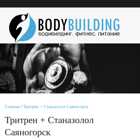
Главная
/
Тритрен + Станазолол Саяногорск
Тритрен + Станазолол
Саяногорск