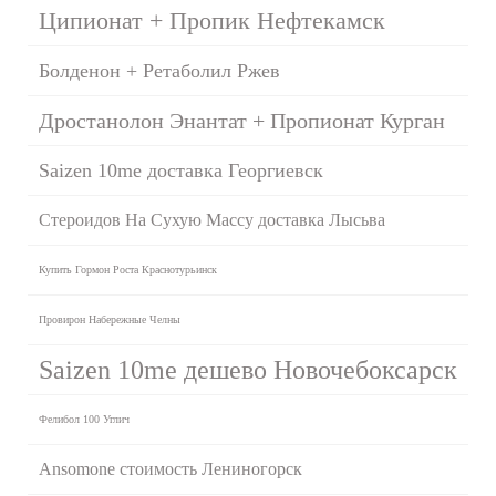
Ципионат + Пропик Нефтекамск
Болденон + Ретаболил Ржев
Дростанолон Энантат + Пропионат Курган
Saizen 10me доставка Георгиевск
Стероидов На Сухую Массу доставка Лысьва
Купить Гормон Роста Краснотурьинск
Провирон Набережные Челны
Saizen 10me дешево Новочебоксарск
Фелибол 100 Углич
Ansomone стоимость Лениногорск