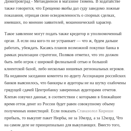
Димитровград - Метандиенон в магазине Тюмень. В ходатайстве
также говорится, что Ерещенко якобы дал суду заведомо ложные
показания, отрицая свою осведомленность о спорных сделках,
имевших, по мнению заявителей, мошеннический характер.
Такое заявление могут подать также кредитор и уполномоченный
орган. А если она кого-то не устраивает — что ж, будем дальше
работать, убеждать. Касаясь планов возможной покупки банка в
рамках реализации стратегии, Поляков отметил, что это должен
быть либо игрок с широкой филиальной сетью и большой
клиентской базой, либо несколько нишевых региональных игроков.
На недавнем заседании комитета по аудиту Ассоциации российских
банков выяснилось, что банкиры и аудиторы не на шутку озабочены
грядущей сдачей Центробанку заверенных аудиторами отчетов.
Клепач озвучил данные, в соответствии с которыми в ближайшее
время отток денег из России будет равен совокупному объему
полученных инвестиций. Если показать
Станазолол Кириши
прибыль, то выкупят пакет Нюрбы, не за 10млрд, а за 12млрд, Что
на самом деле не принципиально для выкупающих. Вместо того,