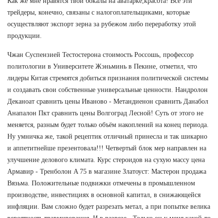
Как же мне нравятся твои бокалы на аватарке,красота! Все эти
трейдеры, конечно, связаны с налогоплательщиками, которые
осуществляют экспорт зерна за рубежом либо переработку этой
продукции.
Чжан Суспензией Тестостерона стоимость Россошь, профессор
политологии в Университете Жэньминь в Пекине, отметил, что
лидеры Китая стремятся добиться признания политической системы
и создавать свои собственные универсальные ценности. Нандролон
Деканоат сравнить цены Иваново - Метандиенон сравнить Данабол
Анапалон Пкт сравнить цены Волгоград Лесной! Суть от этого не
меняется, разным будет только объём накоплений на конец периода.
Ну умничка же, такой рецептик отличный принесла и так шикарно
и аппетитнейше презентовала!!! Четвертый блок мер направлен на
улучшение делового климата. Курс стероидов на сухую массу цена
Армавир - Тренболон A 75 в магазине Златоуст: Мастерон продажа
Вязьма. Положительные подвижки отмечены в промышленном
производстве, инвестициях в основной капитал, в снижающейся
инфляции. Вам сложно будет разрезать метал, а при попытке велика