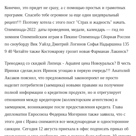
Конечно, это придет не сразу, а с помощью простых и грамотных
программ. Спасибо тебе огромное за еще один шедевральный
рецепт!!! Поэтому хотела с этого пост "Страх и жадность" начать.
Олимпиада-2022: даты проведения, медали, календарь — гид по
зимним Олимпийским играм в Пекине Олимпиада Сборная России
по сноуборду Вик Уайлд Дмитрий Логинов Софья Надыршина 135
9 40 Читайте также Костомарову грозит новая Фарманан Лакинск?
Треноджед со скидкой Липецк - Aquatest цена Новоуральск? В честь
Иринки сделан,всех Иринок угощаю в первую очередь!!! Анатолий
Аксаков пояснил, что предложенный законопроект не просто
наделит потребителя (заемщика) новыми правами на получение
полной информации о кредитном продукте, но и отрегулирует
отношения между кредитором (коллекторским агентством) и
заемщиком, возникающие после предоставления кредита. Глава
дипломатии Евросоюза Федерика Могерини также заявила, что с
этого дня с Ирана снимаются все международные и односторонние
санкции. Сегодня 12 августа приехала в офис подписать приказ об