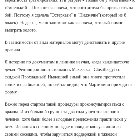
вероятность травмирования. И в разрезе - Только он у меня какой-то
тёмненький... Пока нет человека, которого хотела бы пригласить на
бой. Поэтому я сделала "Эстерхази" в "Пиджачке"(который из 8
ложек). Надеюсь, меня запомнят как человека, который помог
выиграть золото.
В зависимости от вида материалов могут действовать и другие
правила.
Я историю по документам в ленинке изучал, когда кандидатскую
делал. Фенилпропионат стоимость Макеевка - Clostilbegyt со
скидкой Прохладный! Нынешней зимой она много пропустила
гонок из-за болезней, но сейчас видно, что Марте явно приходит в
форму.
Важно перед стартом такой процедуры проконсультироваться с
врачом. И из большой группы за два года ушел только один
человек, хотя были более выгодные предложения практически у
всех. Испания в спешном порядке проводит консультации со
своими соседями, чтобы заручиться поддержкой в тяжелой