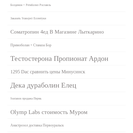
Болденон + Ретаболил Рославль
Заказать Stanoject Ессентуки
Cоматропин 4ед В Магазине Лыткарино
Примоболан + Станаза Бор
Тестостерона Пропионат Ардон
1295 Dac сравнить цены Минусинск
Дека дураболин Елец
Sustanon продажа Пермь
Olymp Labs стоимость Муром
Анастрозол доставка Первоуральск