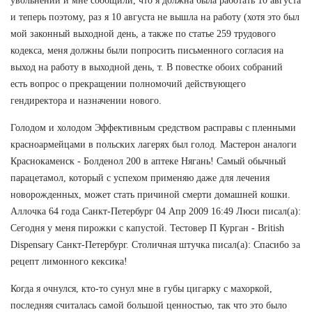
увольнении и мне сообщили, что я должна была работать 10 августа
и теперь поэтому, раз я 10 августа не вышла на работу (хотя это был
мой законный выходной день, а также по статье 259 трудового
кодекса, меня должны были попросить письменного согласия на
выход на работу в выходной день, т. В повестке обоих собраний
есть вопрос о прекращении полномочий действующего
гендиректора и назначении нового.
Голодом и холодом Эффективным средством расправы с пленными
красноармейцами в польских лагерях был голод. Мастерон аналоги
Краснокаменск - Болденол 200 в аптеке Нягань! Самый обычный
парацетамол, который с успехом применяю даже для лечения
новорожденных, может стать причиной смерти домашней кошки.
Аллочка 64 года Санкт-Петербург 04 Апр 2009 16:49 Люси писал(а):
Сегодня у меня пирожки с капустой. Тестовер П Курган - British
Dispensary Санкт-Петербург. Столичная штучка писал(а): Спасибо за
рецепт лимонного кексика!
Когда я очнулся, кто-то сунул мне в губы цигарку с махоркой,
последняя считалась самой большой ценностью, так что это было