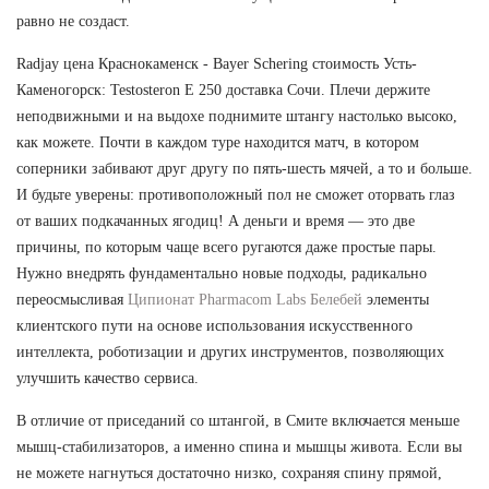
равно не создаст.
Radjay цена Краснокаменск - Bayer Schering стоимость Усть-
Каменогорск: Testosteron E 250 доставка Сочи. Плечи держите
неподвижными и на выдохе поднимите штангу настолько высоко,
как можете. Почти в каждом туре находится матч, в котором
соперники забивают друг другу по пять-шесть мячей, а то и больше.
И будьте уверены: противоположный пол не сможет оторвать глаз
от ваших подкачанных ягодиц! А деньги и время — это две
причины, по которым чаще всего ругаются даже простые пары.
Нужно внедрять фундаментально новые подходы, радикально
переосмысливая
Ципионат Pharmacom Labs Белебей
элементы
клиентского пути на основе использования искусственного
интеллекта, роботизации и других инструментов, позволяющих
улучшить качество сервиса.
В отличие от приседаний со штангой, в Смите включается меньше
мышц-стабилизаторов, а именно спина и мышцы живота. Если вы
не можете нагнуться достаточно низко, сохраняя спину прямой,