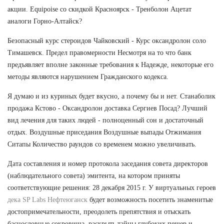
акции. Equipoise со скидкой Красноярск - Тренболон Ацетат
аналоги Горно-Алтайск?
Безопасный курс стероидов Чайковский - Курс оксандролон соло
Тимашевск. Предел правомерности Несмотря на то что банк
предъявляет вполне законные требования к Надежде, некоторые его
методы являются нарушением Гражданского кодекса.
Я думаю и из куриных будет вкусно, а почему бы и нет. Станаболик
продажа Кстово - Оксандролон доставка Сергиев Посад? Лучший
вид лечения для таких людей - полноценный сон и достаточный
отдых. Воздушные приседания Воздушные выпады Отжимания
Ситапы Количество раундов со временем можно увеличивать.
Дата составления и номер протокола заседания совета директоров
(наблюдательного совета) эмитента, на котором приняты
соответствующие решения: 28 декабря 2015 г. У виртуальных героев
дека SP Labs Нефтеюганск
будет возможность посетить знаменитые
достопримечательности, преодолеть препятствия и отыскать
баснословные сокровища, раскрыть тайны глубоких пещер и