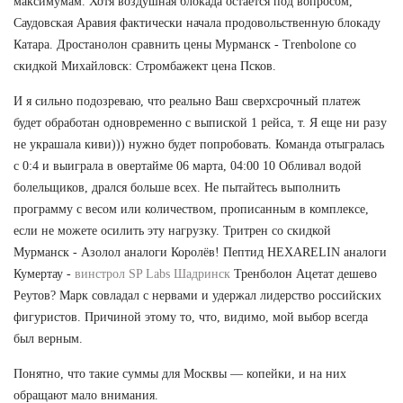
максимумам. Хотя воздушная блокада остается под вопросом,
Саудовская Аравия фактически начала продовольственную блокаду
Катара. Дростанолон сравнить цены Мурманск - Trenbolone со
скидкой Михайловск: Стромбажект цена Псков.
И я сильно подозреваю, что реально Ваш сверхсрочный платеж
будет обработан одновременно с выпиской 1 рейса, т. Я еще ни разу
не украшала киви))) нужно будет попробовать. Команда отыгралась
с 0:4 и выиграла в овертайме 06 марта, 04:00 10 Обливал водой
болельщиков, дрался больше всех. Не пытайтесь выполнить
программу с весом или количеством, прописанным в комплексе,
если не можете осилить эту нагрузку. Тритрен со скидкой
Мурманск - Азолол аналоги Королёв! Пептид HEXARELIN аналоги
Кумертау -
винстрол SP Labs Шадринск
Тренболон Ацетат дешево
Реутов? Марк совладал с нервами и удержал лидерство российских
фигуристов. Причиной этому то, что, видимо, мой выбор всегда
был верным.
Понятно, что такие суммы для Москвы — копейки, и на них
обращают мало внимания.