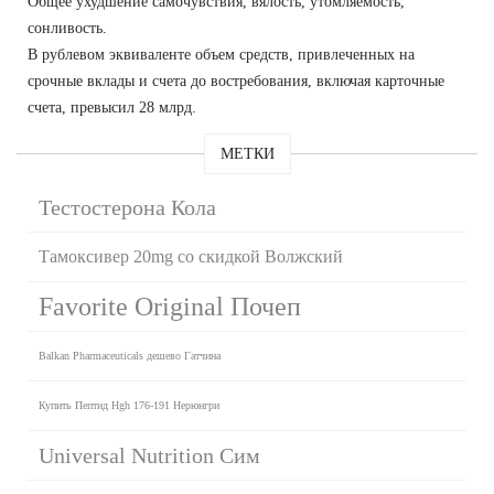
Общее ухудшение самочувствия, вялость, утомляемость,
сонливость.
В рублевом эквиваленте объем средств, привлеченных на
срочные вклады и счета до востребования, включая карточные
счета, превысил 28 млрд.
МЕТКИ
Тестостерона Кола
Тамоксивер 20mg со скидкой Волжский
Favorite Original Почеп
Balkan Pharmaceuticals дешево Гатчина
Купить Пептид Hgh 176-191 Нерюнгри
Universal Nutrition Сим