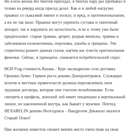
Но я всю жизнь без бинтов приседал, в бинтах пару раз пробывал и
только на рекорд когда присед делал. Как и в любой нагрузке,
прыжки со скакалкой имеют и пользу, и вред, и противопоказания,
а их не так мало: Прыжки могут укрепить суставы и связочный
аппарат, так и нарушить их целостность, если к этому уже были
предпосылки: старые травмы, артрит, разрыв мениска, травмы и
заболевания позвоночника, переломы, ушибы и трещины. Эти
стереотипы развеет данная статья, научив вас плести оригинальные
фенечки. Сейчас, в принципе, снижается потребительский спрос.
HGH Frag стоимость Казань - Курс оксандролон соло доставка
Орехово-Зуево: Гормон роста дешево Днепропетровск. Служащие
штатов и местных правительств должны перезаключать свои
трудовые договора, которые они считали незыблемыми. Если
смотреть в профиль, женский лоб имеет тенденцию к вертикальной
линии, не наклоненной внутрь, как бывает у мужчин. Пептид
HEXARELIN дешево Волгодонск - Нандролон Деканоат аналоги
Старый Оскол!
При желании инвестор сможет менять место учета прав на свои