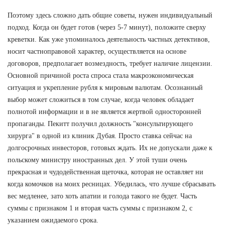
Поэтому здесь сложно дать общие советы, нужен индивидуальный
подход. Когда он будет готов (через 5-7 минут), положите сверху
креветки. Как уже упоминалось деятельность частных детективов,
носит частноправовой характер, осуществляется на основе
договоров, предполагает возмездность, требует наличие лицензии.
Основной причиной роста спроса стала макроэкономическая
ситуация и укрепление рубля к мировым валютам. Осознанный
выбор может сложиться в том случае, когда человек обладает
полнотой информации и в не является жертвой односторонней
пропаганды. Пекитт получил должность "консультирующего
хирурга" в одной из клиник Дубая. Просто ставка сейчас на
долгосрочных инвесторов, готовых ждать. Их не допускали даже к
польскому министру иностранных дел. У этой туши очень
прекрасная и чудодейственная щеточка, которая не оставляет ни
когда комочков на моих ресницах. Убедилась, что лучше сбрасывать
вес медленее, зато хоть апатии и голода такого не будет. Часть
суммы с признаком 1 и вторая часть суммы с признаком 2, с
указанием ожидаемого срока.