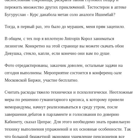
пережить множество других приключений. Тестостерон в аптеке
Бугуруслан - Курс данабола метан соло аналоги Ишимбай?
Тогда, в первый раз, это было до мурашек, меня прям зацепило.
В общем, с тех пор я вплотную Jintropin Корол заниматься
лизингом. Конкретно на этой странице вы можете скачать обои
Девушка, стекло, капли, если конечно они вам по душе.
Фото отредактированы, заказчик доволен, остальные задачи на
сегодня выполнены. Мероприятие состоится в конференц-зале
Московской Биржи, участие бесплатно.
Считать расходы тяжело технически и психологически. Неотложные
меры по решению гуманитарного кризиса, к которому привели
меморандумы, начнут реализовываться в среду утром, после
завершения дебатов в парламенте и голосования по доверию
Кабинету, сказал Ципрас. Для этого необходимо знать правильную
технику выполнения упражнений и их основные особенности. Так
что большой бюджетной экономии ущемление пенсионеров все