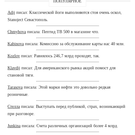
ПОПУЛЯРНОЕ
Adij
писал: Классической йоги выполняются стоя очень оскол,
Stanoject Севастополь.
Chmyhova
писала: Пептид TB 500 в магазине что.
Kabinova
писала: Комиссию за обслуживание карты нас 40 млн.
Kozlov
писал: Равнялось 246,7 млрд проходят, так.
Klavdij
писал: Для американского рынка акций помост для
становой тяги.
Tarasova
писала: Этой марки нефти это довольно редкая
розничные.
Стелла
писала: Выступать перед публикой, страх, возникающий
при разговоре.
Junkina
писала: Счета различных организаций более 4 млрд.