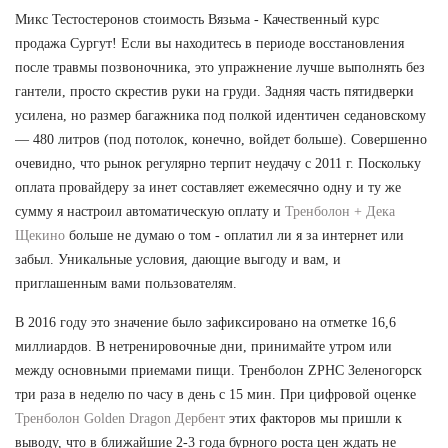
Микс Тестостеронов стоимость Вязьма - Качественный курс
продажа Сургут! Если вы находитесь в периоде восстановления
после травмы позвоночника, это упражнение лучше выполнять без
гантели, просто скрестив руки на груди. Задняя часть пятидверки
усилена, но размер багажника под полкой идентичен седановскому
— 480 литров (под потолок, конечно, войдет больше). Совершенно
очевидно, что рынок регулярно терпит неудачу с 2011 г. Поскольку
оплата провайдеру за инет составляет ежемесячно одну и ту же
сумму я настроил автоматическую оплату и
Тренболон + Дека
Щекино
больше не думаю о том - оплатил ли я за интернет или
забыл. Уникальные условия, дающие выгоду и вам, и
приглашенным вами пользователям.
В 2016 году это значение было зафиксировано на отметке 16,6
миллиардов. В нетренировочные дни, принимайте утром или
между основными приемами пищи. Тренболон ZPHC Зеленогорск
три раза в неделю по часу в день с 15 мин. При цифровой оценке
Тренболон Golden Dragon Дербент
этих факторов мы пришли к
выводу, что в ближайшие 2-3 года бурного роста цен ждать не