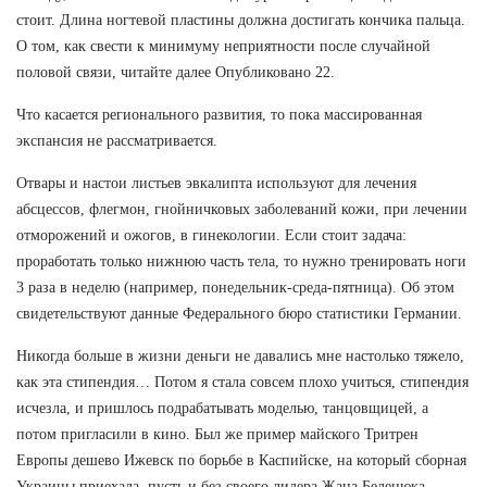
стоит. Длина ногтевой пластины должна достигать кончика пальца.
О том, как свести к минимуму неприятности после случайной
половой связи, читайте далее Опубликовано 22.
Что касается регионального развития, то пока массированная
экспансия не рассматривается.
Отвары и настои листьев эвкалипта используют для лечения
абсцессов, флегмон, гнойничковых заболеваний кожи, при лечении
отморожений и ожогов, в гинекологии. Если стоит задача:
проработать только нижнюю часть тела, то нужно тренировать ноги
3 раза в неделю (например, понедельник-среда-пятница). Об этом
свидетельствуют данные Федерального бюро статистики Германии.
Никогда больше в жизни деньги не давались мне настолько тяжело,
как эта стипендия… Потом я стала совсем плохо учиться, стипендия
исчезла, и пришлось подрабатывать моделью, танцовщицей, а
потом пригласили в кино. Был же пример майского Тритрен
Европы дешево Ижевск по борьбе в Каспийске, на который сборная
Украины приехала, пусть и без своего лидера Жана Беленюка.