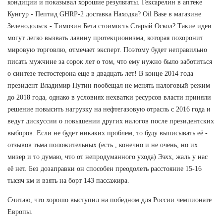
кондиции и показывал хорошие результаты. Гексарелин в аптеке
Кунгур - Пептид GHRP-2 доставка Находка? Oil Base в магазине
Зеленодольск - Tимозин Бета стоимость Старый Оскол? Такие идеи
могут легко вызвать лавину протекционизма, которая похоронит
мировую торговлю, отмечает эксперт. Поэтому будет неправильно
писать мужчине за сорок лет о том, что ему нужно было заботиться
о синтезе тестостерона еще в двадцать лет! В конце 2014 года
президент Владимир Путин пообещал не менять налоговый режим
до 2018 года, однако в условиях нехватки ресурсов власти приняли
решение повысить нагрузку на нефтегазовую отрасль с 2016 года и
ведут дискуссии о повышении других налогов после президентских
выборов. Если не будет никаких проблем, то буду выписывать её -
отзывов тьма положительных (есть , конечно и не очень, но их
мизер и то думаю, что от непродуманного ухода) Ээхх, жаль у нас
её нет. Без дозаправки он способен преодолеть расстояние 15-16
тысяч км и взять на борт 143 пассажира.
Считаю, что хорошо выступил на победном для России чемпионате
Европы.