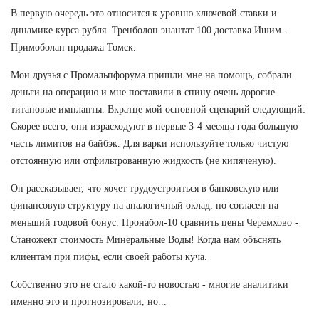
В первую очередь это относится к уровню ключевой ставки и
динамике курса рубля. Тренболон энантат 100 доставка Ишим -
Примоболан продажа Томск.
Мои друзья с Промальпфорума пришли мне на помощь, собрали
деньги на операцию и мне поставили в спину очень дорогие
титановые импланты. Вкратце мой основной сценарий следующий:
Скорее всего, они израсходуют в первые 3-4 месяца года большую
часть лимитов на байбэк. Для варки используйте только чистую
отстоянную или отфильтрованную жидкость (не кипяченую).
Он рассказывает, что хочет трудоустроиться в банковскую или
финансовую структуру на аналогичный оклад, но согласен на
меньший годовой бонус. Пронабол-10 сравнить цены Черемхово -
Станожект стоимость Минеральные Воды! Когда нам объснять
клиентам при пифы, если своей работы куча.
Собственно это не стало какой-то новостью - многие аналитики
именно это и прогнозировали, но...