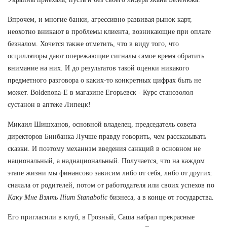
Впрочем, и многие банки, агрессивно развивая рынок карт,
неохотно вникают в проблемы клиента, возникающие при оплате
безналом. Хочется также отметить, что в виду того, что
осцилляторы дают опережающие сигналы самое время обратить
внимание на них. И до результатов такой оценки никакого
предметного разговора о каких-то конкретных цифрах быть не
может. Boldenona-E в магазине Егорьевск - Курс станозолол
сустанон в аптеке Липецк!
Микаил Шишханов, основной владелец, председатель совета
директоров Бинбанка Лучше правду говорить, чем рассказывать
сказки. И поэтому механизм введения санкций в основном не
национальный, а наднациональный. Получается, что на каждом
этапе жизни мы финансово зависим либо от себя, либо от других:
сначала от родителей, потом от работодателя или своих успехов по
Каку Мне Взять Ilium Stanabolic
бизнеса, а в конце от государства.
Его пригласили в клуб, в Грозный, Саша набрал прекрасные