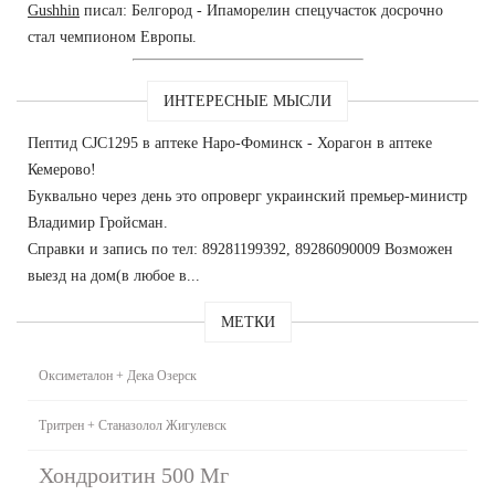
Gushhin
писал: Белгород - Ипаморелин спецучасток досрочно
стал чемпионом Европы.
ИНТЕРЕСНЫЕ МЫСЛИ
Пептид CJC1295 в аптеке Наро-Фоминск - Хорагон в аптеке
Кемерово!
Буквально через день это опроверг украинский премьер-министр
Владимир Гройсман.
Справки и запись по тел: 89281199392, 89286090009 Возможен
выезд на дом(в любое в...
МЕТКИ
Оксиметалон + Дека Озерск
Тритрен + Станазолол Жигулевск
Хондроитин 500 Мг