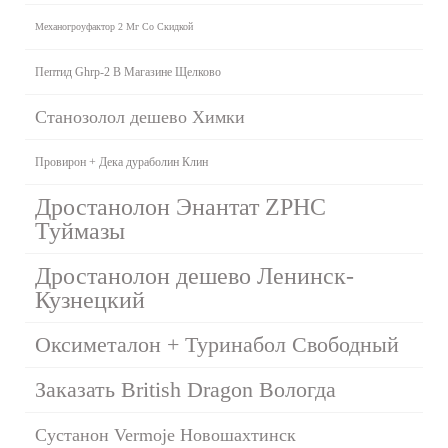
Механогроуфактор 2 Мг Со Скидкой
Пептид Ghrp-2 В Магазине Щелково
Станозолол дешево Химки
Провирон + Дека дураболин Клин
Дростанолон Энантат ZPHC
Туймазы
Дростанолон дешево Ленинск-
Кузнецкий
Оксиметалон + Туринабол Свободный
Заказать British Dragon Вологда
Сустанон Vermoje Новошахтинск