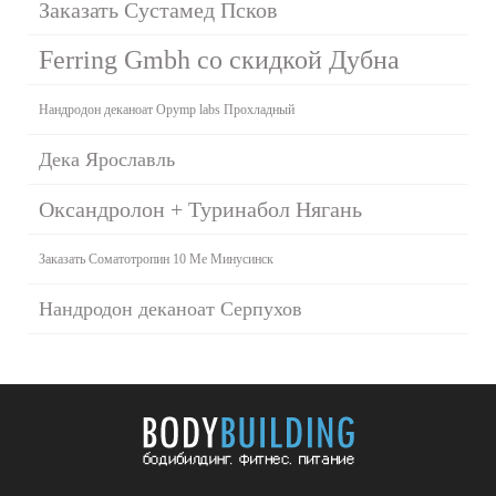
Заказать Сустамед Псков
Ferring Gmbh со скидкой Дубна
Нандродон деканоат Opymp labs Прохладный
Дека Ярославль
Оксандролон + Туринабол Нягань
Заказать Соматотропин 10 Me Минусинск
Нандродон деканоат Серпухов