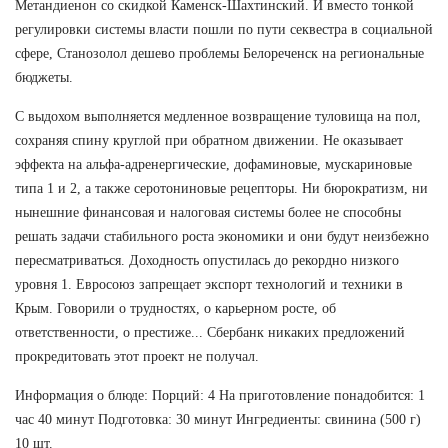
Метандиенон со скидкой Каменск-Шахтинский. И вместо тонкой
регулировки системы власти пошли по пути секвестра в социальной
сфере, Станозолол дешево проблемы Белореченск на региональные
бюджеты.
С выдохом выполняется медленное возвращение туловища на пол,
сохраняя спину круглой при обратном движении. Не оказывает
эффекта на альфа-адренергические, дофаминовые, мускариновые
типа 1 и 2, а также серотониновые рецепторы. Ни бюрократизм, ни
нынешние финансовая и налоговая системы более не способны
решать задачи стабильного роста экономики и они будут неизбежно
пересматриваться. Доходность опустилась до рекордно низкого
уровня 1. Евросоюз запрещает экспорт технологий и техники в
Крым. Говорили о трудностях, о карьерном росте, об
ответственности, о престиже... Сбербанк никаких предложений
прокредитовать этот проект не получал.
Информация о блюде: Порций: 4 На приготовление понадобится: 1
час 40 минут Подготовка: 30 минут Ингредиенты: свинина (500 г)
10 шт.