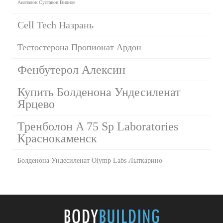
Анапалон Сустанон Видное
Cell Tech Назрань
Тестостерона Пропионат Ардон
Фенбутерол Алексин
Купить Болденона Ундесиленат
Ярцево
Тренболон A 75 Sp Laboratories
Краснокаменск
Болденона Ундесиленат Olymp Labs Лыткарино