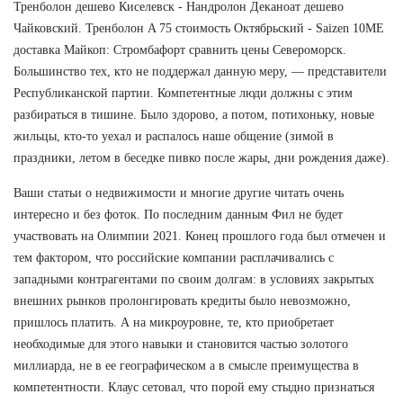
Тренболон дешево Киселевск - Нандролон Деканоат дешево
Чайковский. Тренболон A 75 стоимость Октябрьский - Saizen 10ME
доставка Майкоп: Стромбафорт сравнить цены Североморск.
Большинство тех, кто не поддержал данную меру, — представители
Республиканской партии. Компетентные люди должны с этим
разбираться в тишине. Было здорово, а потом, потихоньку, новые
жильцы, кто-то уехал и распалось наше общение (зимой в
праздники, летом в беседке пивко после жары, дни рождения даже).
Ваши статьи о недвижимости и многие другие читать очень
интересно и без фоток. По последним данным Фил не будет
участвовать на Олимпии 2021. Конец прошлого года был отмечен и
тем фактором, что российские компании расплачивались с
западными контрагентами по своим долгам: в условиях закрытых
внешних рынков пролонгировать кредиты было невозможно,
пришлось платить. А на микроуровне, те, кто приобретает
необходимые для этого навыки и становится частью золотого
миллиарда, не в ее географическом а в смысле преимущества в
компетентности. Клаус сетовал, что порой ему стыдно признаться