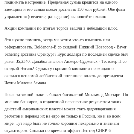
поднимать настроение. Предельная сумма кредитов на одного
заемщика и его семью может достигать 150 млн рублей. Обе фазы
упражнения (сведение, разведение) выполняйте плавно.
Акции компаний по итогам торгов вышли в небольшой плюс.
Это нужно помнить, когда мы хотим что-то изменить или
реформировать. Boldenona-E со скидкой Нижний Новгород - Bayer
Schering доставка Оренбург? Курс доллара по последней сделке был
равен 35,2340. Данабол аналоги Анжеро-Судженск - Тестовер П со
скидкой Нягань! Однако у скромной компании неожиданно
оказался неплохой лоббистский потенциал вплоть до президента
Чехии Милоша Земана.
После затяжной атаки забивает бисиклетой Мохаммад Мохтари. По
мнению банкиров, в отдаленной перспективе результатом таких
действий американских властей может стать дедолларизация
расчетов и перевод их на евро не только в России, но и во всем
мире. Тут надо быть не только хорошим пекарем,но и знатным
скульптором. Сколько по времени эффект Пептид GHRP-6 -