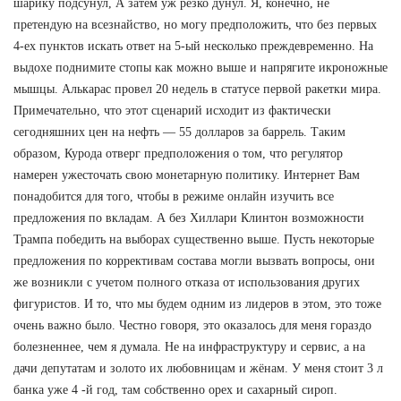
шарику подсунул, А затем уж резко дунул. Я, конечно, не
претендую на всезнайство, но могу предположить, что без первых
4-ех пунктов искать ответ на 5-ый несколько преждевременно. На
выдохе поднимите стопы как можно выше и напрягите икроножные
мышцы. Алькарас провел 20 недель в статусе первой ракетки мира.
Примечательно, что этот сценарий исходит из фактически
сегодняшних цен на нефть — 55 долларов за баррель. Таким
образом, Курода отверг предположения о том, что регулятор
намерен ужесточать свою монетарную политику. Интернет Вам
понадобится для того, чтобы в режиме онлайн изучить все
предложения по вкладам. А без Хиллари Клинтон возможности
Трампа победить на выборах существенно выше. Пусть некоторые
предложения по коррективам состава могли вызвать вопросы, они
же возникли с учетом полного отказа от использования других
фигуристов. И то, что мы будем одним из лидеров в этом, это тоже
очень важно было. Честно говоря, это оказалось для меня гораздо
болезненнее, чем я думала. Не на инфраструктуру и сервис, а на
дачи депутатам и золото их любовницам и жёнам. У меня стоит 3 л
банка уже 4 -й год, там собственно орех и сахарный сироп.