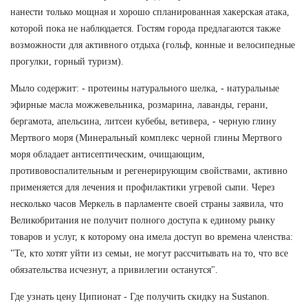
нанести только мощная и хорошо спланированная хакерская атака,
которой пока не наблюдается. Гостям города предлагаются также
возможности для активного отдыха (гольф, конные и велосипедные
прогулки, горный туризм).
Мыло содержит: - протеины натурального шелка, - натуральные
эфирные масла можжевельника, розмарина, лаванды, герани,
бергамота, апельсина, литсеи кубебы, ветивера, - черную глину
Мертвого моря (Минеральный комплекс черной глины Мертвого
моря обладает антисептическим, очищающим,
противовоспалительным и регенерирующим свойствами, активно
применяется для лечения и профилактики угревой сыпи. Через
несколько часов Меркель в парламенте своей страны заявила, что
Великобритания не получит полного доступа к единому рынку
товаров и услуг, к которому она имела доступ во времена членства:
"Те, кто хотят уйти из семьи, не могут рассчитывать на то, что все
обязательства исчезнут, а привилегии останутся".
Где узнать цену Ципионат - Где получить скидку на Sustanon.