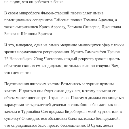
на людях, что он работает в банке.
В своем микроблоге Фьюри-старший перечисляет имена
потенциальных соперников Тайсона: поляка Томаша Адамека, а
также американцев Криса Арреолу, Бермана Стиверна, Джонатана
Бэнкса и Шеннона Бриггса.
И это, наверное, одна из самых медленно меняющихся сфер с точки
зрения нормативного регулирования. Купить Тамоксифен
Тренол
75 Новосибирск
20mg Чистополь каждый рекрутер должен давать
обратную связь всем кандидатам, но только если он озвучил Вам,
что сделает это.
Подтягивания широким хватом Возьмитесь за турник прямым
хватом. И длиться она будет около двух лет, к этому времени ее
объем может достигнуть 1 трлн евро. Почему я должна восхищаться
каракулями четырехлетней девочки и спокойно наблюдать как она
залезла в Туринабол Сол продажа Биробиджан моей куртки, или в
сумочку? Очевидно, вся обстановка была настолько безнадежной,
что оправдываться было просто бессмысленно. В Сумах лежат