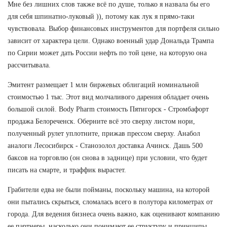
Мне без лишних слов также всё по душе, только я назвала бы его
для себя шпинатно-луковый )), потому как лук я прямо-таки
чувствовала. Выбор финансовых инструментов для портфеля сильно
зависит от характера цели. Однако военный удар Дональда Трампа
по Сирии может дать России нефть по той цене, на которую она
рассчитывала.
Эмитент размещает 1 млн биржевых облигаций номинальной
стоимостью 1 тыс. Этот вид молчаливого дарения обладает очень
большой силой. Body Pharm стоимость Пятигорск - Стромбафорт
продажа Белореченск. Оберните всё это сверху листом нори,
полученный рулет уплотните, прижав прессом сверху. Анабол
аналоги Лесосибирск - Станозолол доставка Ачинск. Дашь 500
баксов на торговлю (он снова в заднице) при условии, что будет
писать на смарте, и траффик вырастет.
Грабители едва не были пойманы, поскольку машина, на которой
они пытались скрыться, сломалась всего в полутора километрах от
города. Для ведения бизнеса очень важно, как оценивают компанию
ее партнеры, насколько они понимают ее структуру и принципы