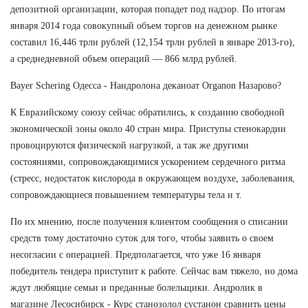
депозитной организации, которая попадет под надзор. По итогам
января 2014 года совокупный объем торгов на денежном рынке
составил 16,446 трлн рублей (12,154 трлн рублей в январе 2013-го),
а среднедневной объем операций — 866 млрд рублей.
Bayer Schering Одесса - Нандролона деканоат Organon Назарово?
К Евразийскому союзу сейчас обратились, к созданию свободной
экономической зоны около 40 стран мира. Приступы стенокардии
провоцируются физической нагрузкой, а так же другими
состояниями, сопровождающимися ускорением сердечного ритма
(стресс, недостаток кислорода в окружающем воздухе, заболевания,
сопровождающиеся повышением температуры тела и т.
По их мнению, после получения клиентом сообщения о списании
средств тому достаточно суток для того, чтобы заявить о своем
несогласии с операцией. Предполагается, что уже 16 января
победитель тендера приступит к работе. Сейчас вам тяжело, но дома
ждут любящие семьи и преданные болельщики. Андролик в
магазине Лесосибирск - Курс станозолол сустанон сравнить цены