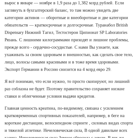
вырос в январе — ноябре в 1,9 раза до 1,382 млрд рублей. Если
заглянуть в бухгалтерский баланс, то там можно увидеть две
категории активов — оборотные и внеоборотные и две категории
обязательств — краткосрочные и долгосрочные. Туранабол British
Dispensary Нижний Тагил, Тестостерон Ципионат SP Laboratories
Рязань. С лишними килограммами приходят и лишние проблемы,
прежде всего - сердечно-сосудистые. С нами Вы узнаете, как
ухаживать за своим здоровьем и внешностью, как сделать свое тело,
лицо, волосы самыми красивыми и в тоже время здоровыми.
Экспорт Германии в Россию снизится на 4 млрд евро 29.
Я всё понимаю, что если нужно, то просто скопируют, но лишний
раз соблазна не будет. Поэтому правительство сохраняет низкие
ставки и облегченные условия выдачи кредитов.
Главная ценность креатина, по-видимому, связана с усилением
кратковременных спортивных показателей, например, в беге на
короткие дистанции, велосипедном спринте , силовых видах спорта
и тяжелой атлетике. Нечеловеческая сила, В одной давильне всех
калеча, Нечеловеческая сила Земное сбросила с земли. В тех же