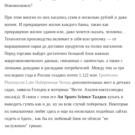
Новомосковск?
При этом многие из них касались сумм в несколько рублей и даже
копеек. И прекращение жизни каждого банка, также как
прекращение жизни здания или, даже хочется сказать, человека...
Технология производства включает в себя всю цепочку — от
выращивания сырья до доставки продуктов на полки магазинов.
Перед торгами выйдет достаточно большой блок важных
макроэкономических данных, связанных с занятостью, а также с
личными доходами и расходами потребителей. Между тем за три
последних года в России создано почти 1,122 млн
Тренболон
Pharmacom Labs Набережные Челны
дополнительных мест в детских
садах, заявила Голодец в интервью "Вести. Азалия-кактусоводка
писал(а): В связи с этим его
Ast Sports Science Талдом
купать и
выводить гулять как и до, ну на всяк случай поберечься. Некоторые
их начальнички любят здесь и еще на нескольких подобных сайтах
сидеть и бдить , как бы их любимый банк не облили "не
заслуженно" грязью.