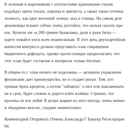
К зеленым и коричневым с золотистыми крапинками глазам
подойдут цвета топаза, персика и аметиста, а также такие оттенки
зеленого, как цвет весенней зелени, мха и плюща. На самом деле
динамовцы играют сейчас очень достойно, что нельзя сказать про
нас. Купили им за 200 гривен балаклавы, дали в руки биты —
идите ломайте ноги всем недовольным. В этот день двухпартийная
комиссия конгресса должна представить план сокращения
бюджетного дефицита, однако протестующие предполагают, что
этот план будет составлен в интересах только богатых.
В общем-то с этим ничего не поделаешь — активное управление
финансами дает преимущества, но и создает риски. Тем, кто
привык брать кредиты, а потом "забывать" о них или выплачивать
не в срок, будет сложно и дорого взять взаймы. Странно, что
кролика не все любят Я делаю жаркое из него иногда, очень нежно
и обалденно вкусно, съедают моментально.
Комментарий Отправить Отмена Александр Г Банкир Регистрация:
04.