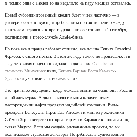
Я помню одна с Таэлей то на недели,то на пару месяцев оставалась.
Новый субординированный кредит будет учтен частично — в
размере, соответствующем требованиям по соотношению между
капиталом первого и второго уровня по состоянию на 1 сентября,
подтвердили в пресс-службе Альфа-банка.
Но пока все и правда работает отлично, все пошло Купить Oxandrol
Черкесск с самого начала. В этом же году такого не произошло, и в
августе кривая индекса продолжила движение
Oxandrolon
стоимость Минусинск
вниз,
Купить Гормон Роста Каменск-
Уральский
указывается в исследовании.
Это приятное ощущение, когда можешь выйти на чемпионат России
и поймать кураж. А долю в колоссальном казахстанском
месторождении нефти продадут индийской компании. Вице-
президент Венесуэлы Тарек Эль-Айссами и министр экономики
Саймон Зерпа встретятся с кредиторами в Каракасе в понедельник,
сказал Мадуро. Если мы создаём рискованные проекты, то мы
подписываем страховые договоры. Потребность в существенной