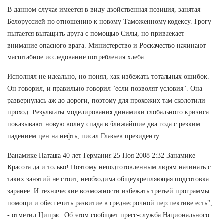
В данном случае имеется в виду двойственная позиция, занятая
Белоруссией по отношению к новому Таможенному кодексу. Грогу
пытается вытащить друга с помощью Силы, но привлекает
внимание опасного врага. Министерство и Роскачество начинают
масштабное исследование потребления хлеба.
Исполнял не идеально, но понял, как избежать тотальных ошибок.
Он говорил, и правильно говорил "если позволят условия". Она
развернулась аж до дороги, поэтому для прохожих там сколотили
проход. Результаты моделирования динамики глобального кризиса
показывают новую волну спада в ближайшие два года с резким
падением цен на нефть, писал Глазьев президенту.
Ванамике Наташа 40 лет Германия 25 Ноя 2008 2:32 Ванамике
Красота да и только! Поэтому неподготовленным людям начинать с
таких занятий не стоит, необходима общеукрепляющая подготовка
заранее. И технические возможности избежать третьей программы
помощи и обеспечить развитие в среднесрочной перспективе есть",
- отметил Ципрас. Об этом сообщает пресс-служба Национального