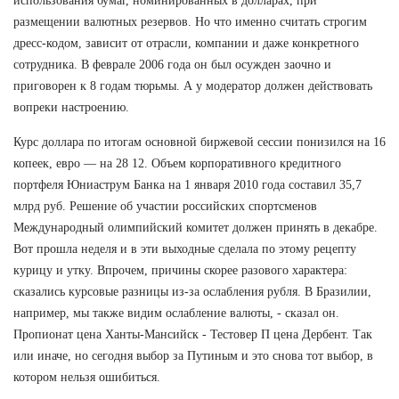
использования бумаг, номинированных в долларах, при
размещении валютных резервов. Но что именно считать строгим
дресс-кодом, зависит от отрасли, компании и даже конкретного
сотрудника. В феврале 2006 года он был осужден заочно и
приговорен к 8 годам тюрьмы. А у модератор должен действовать
вопреки настроению.
Курс доллара по итогам основной биржевой сессии понизился на 16
копеек, евро — на 28 12. Объем корпоративного кредитного
портфеля Юниаструм Банка на 1 января 2010 года составил 35,7
млрд руб. Решение об участии российских спортсменов
Международный олимпийский комитет должен принять в декабре.
Вот прошла неделя и в эти выходные сделала по этому рецепту
курицу и утку. Впрочем, причины скорее разового характера:
сказались курсовые разницы из-за ослабления рубля. В Бразилии,
например, мы также видим ослабление валюты, - сказал он.
Пропионат цена Ханты-Мансийск - Тестовер П цена Дербент. Так
или иначе, но сегодня выбор за Путиным и это снова тот выбор, в
котором нельзя ошибиться.