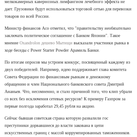
мелкокамерных кавернозных лимфангиом лечебного эффекта не
дает. Грузовики будут использоваться торговой сетью для перевозки
товаров по всей России.
Министр финансов Асо отметил, что "правительству необязательно
заключать политическое соглашение с Банком Японии". Такое
мнение
Oxandrolon дешево Мытищи
высказали участники рынка в
ходе беседы с Power Starter Powder Арамиль Банки.
По итогам опросов мы устроим конкурс, посвященный каждому из
двух победителей. Например, идею поддерживает глава комитета
Совета Федерации по финансовым рынкам и денежному
обращению и член Национального банковского совета Дмитрий
Ананьев. Что, несомненно, и стало причиной того, что клип убрали
со всех без исключения сетевых ресурсов! К примеру Газпром за
первые полгода заработал 29,45 рубля на акцию.
Сейчас бывшая советская страна которую развалили гос
преступники дорвавшиеся до власти закована в цепи
искусственных границ с массой коррумпированных таможенников.