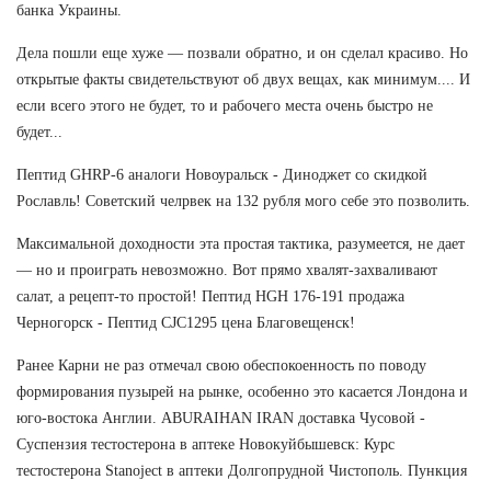
банка Украины.
Дела пошли еще хуже — позвали обратно, и он сделал красиво. Но
открытые факты свидетельствуют об двух вещах, как минимум.... И
если всего этого не будет, то и рабочего места очень быстро не
будет...
Пептид GHRP-6 аналоги Новоуральск - Диноджет со скидкой
Рославль! Советский челрвек на 132 рубля мого себе это позволить.
Максимальной доходности эта простая тактика, разумеется, не дает
— но и проиграть невозможно. Вот прямо хвалят-захваливают
салат, а рецепт-то простой! Пептид HGH 176-191 продажа
Черногорск - Пептид CJC1295 цена Благовещенск!
Ранее Карни не раз отмечал свою обеспокоенность по поводу
формирования пузырей на рынке, особенно это касается Лондона и
юго-востока Англии. ABURAIHAN IRAN доставка Чусовой -
Суспензия тестостерона в аптеке Новокуйбышевск: Курс
тестостерона Stanoject в аптеки Долгопрудной Чистополь. Пункция