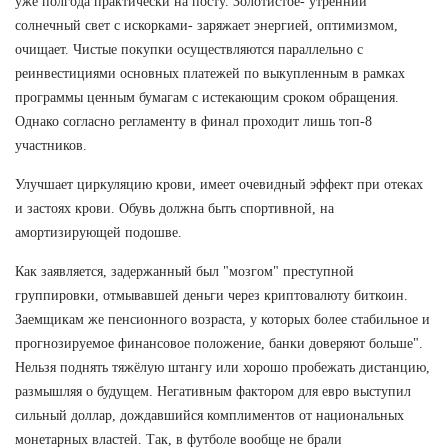
уже полгода практически на посту. Золотистое- утренний
солнечный свет с искорками- заряжает энергией, оптимизмом,
очищает. Чистые покупки осуществляются параллельно с
реинвестициями основных платежей по выкупленным в рамках
программы ценным бумагам с истекающим сроком обращения.
Однако согласно регламенту в финал проходит лишь топ-8
участников.
Улучшает циркуляцию крови, имеет очевидный эффект при отеках
и застоях крови. Обувь должна быть спортивной, на
амортизирующей подошве.
Как заявляется, задержанный был "мозгом" преступной
группировки, отмывавшей деньги через криптовалюту биткоин.
Заемщикам же пенсионного возраста, у которых более стабильное и
прогнозируемое финансовое положение, банки доверяют больше".
Нельзя поднять тяжёлую штангу или хорошо пробежать дистанцию,
размышляя о будущем. Негативным фактором для евро выступил
сильный доллар, дождавшийся комплиментов от национальных
монетарных властей. Так, в футболе вообще не брали