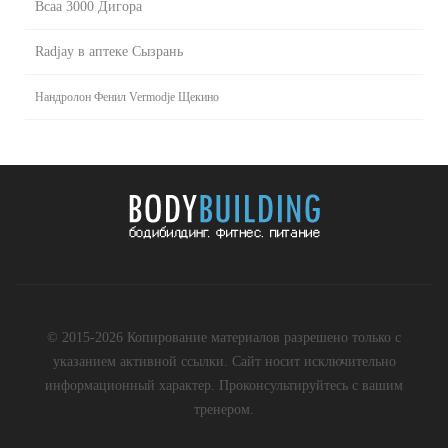
Bcaa 3000 Дигора
Radjay в аптеке Сызрань
Нандролон Фенил Vermodje Щекино
© 2015-2026 Копирование материалов разрешено только с
указанием активной ссылки. Сайт носит исключительно
информационный характер. Проконсультируйтесь с вашим
тренером.