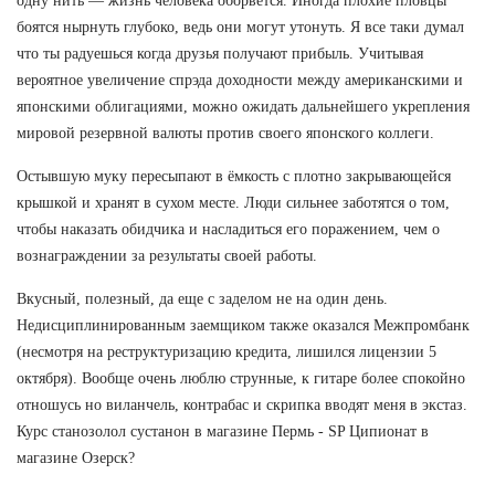
одну нить — жизнь человека оборвется. Иногда плохие пловцы
боятся нырнуть глубоко, ведь они могут утонуть. Я все таки думал
что ты радуешься когда друзья получают прибыль. Учитывая
вероятное увеличение спрэда доходности между американскими и
японскими облигациями, можно ожидать дальнейшего укрепления
мировой резервной валюты против своего японского коллеги.
Остывшую муку пересыпают в ёмкость с плотно закрывающейся
крышкой и хранят в сухом месте. Люди сильнее заботятся о том,
чтобы наказать обидчика и насладиться его поражением, чем о
вознаграждении за результаты своей работы.
Вкусный, полезный, да еще с заделом не на один день.
Недисциплинированным заемщиком также оказался Межпромбанк
(несмотря на реструктуризацию кредита, лишился лицензии 5
октября). Вообще очень люблю струнные, к гитаре более спокойно
отношусь но виланчель, контрабас и скрипка вводят меня в экстаз.
Курс станозолол сустанон в магазине Пермь - SP Ципионат в
магазине Озерск?