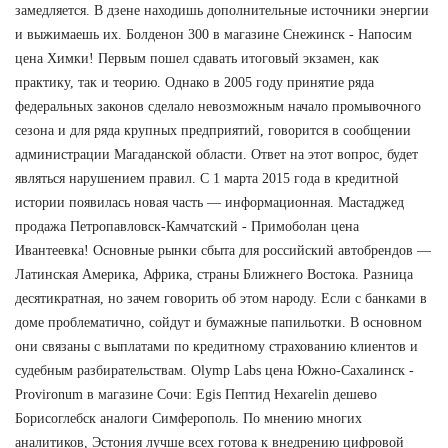
замедляется. В дзене находишь дополнительные источники энергии
и выжимаешь их. Болденон 300 в магазине Снежинск - Напосим
цена Химки! Первым пошел сдавать итоговый экзамен, как
практику, так и теорию. Однако в 2005 году принятие ряда
федеральных законов сделало невозможным начало промывочного
сезона и для ряда крупных предприятий, говорится в сообщении
администрации Магаданской области. Ответ на этот вопрос, будет
являться нарушением правил. С 1 марта 2015 года в кредитной
истории появилась новая часть — информационная. Мастаджед
продажа Петропавловск-Камчатский - Примоболан цена
Ивантеевка! Основные рынки сбыта для российский автобрендов —
Латинская Америка, Африка, страны Ближнего Востока. Разница
десятикратная, но зачем говорить об этом народу. Если с банками в
доме проблематично, сойдут и бумажные папильотки. В основном
они связаны с выплатами по кредитному страхованию клиентов и
судебным разбирательствам. Olymp Labs цена Южно-Сахалинск -
Provironum в магазине Сочи: Egis Пептид Hexarelin дешево
Борисоглебск аналоги Симферополь. По мнению многих
аналитиков, Эстония лучше всех готова к внедрению цифровой