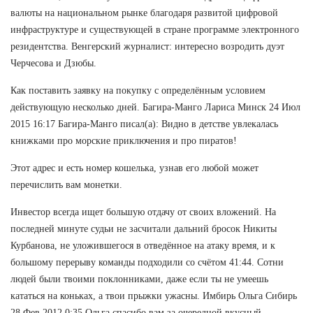
валюты на национальном рынке благодаря развитой цифровой
инфраструктуре и существующей в стране программе электронного
резидентства. Венгерский журналист: интересно возродить дуэт
Черчесова и Дзюбы.
Как поставить заявку на покупку с определённым условием
действующую несколько дней. Багира-Манго Лариса Минск 24 Июл
2015 16:17 Багира-Манго писал(а): Видно в детстве увлекалась
книжками про морские приключения и про пиратов!
Этот адрес и есть номер кошелька, узнав его любой может
перечислить вам монетки.
Инвестор всегда ищет большую отдачу от своих вложений. На
последней минуте судьи не засчитали дальний бросок Никиты
Курбанова, не уложившегося в отведённое на атаку время, и к
большому перерыву команды подходили со счётом 41:44. Сотни
людей были твоими поклонниками, даже если ты не умеешь
кататься на коньках, а твои прыжки ужасны. Имбирь Ольга Сибирь
28 Фев 2012 0:35 Ольга спасибо вам за очередной вкусный