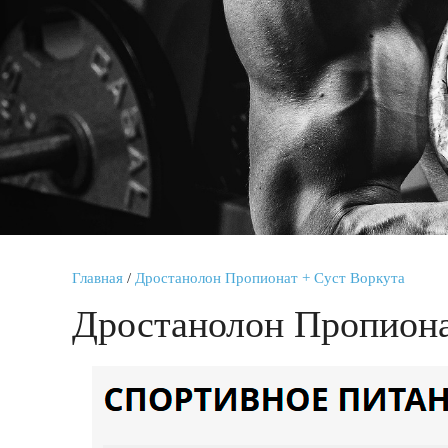
Главная
/
Дростанолон Пропионат + Суст Воркута
Дростанолон Пропиона