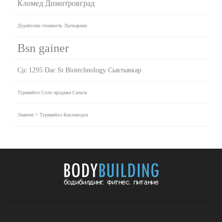
Кломед Димитровград
Дураболин стоимость Лыткарино
Bsn gainer
Cjc 1295 Dac St Biotechnology Сыктывкар
Туринабол Соло продажа Сальск
Энантат + Туринабол Кисловодск