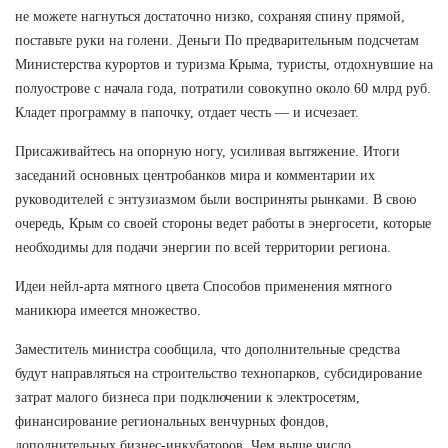
не можете нагнуться достаточно низко, сохраняя спину прямой,
поставьте руки на голени. Деньги По предварительным подсчетам
Министерства курортов и туризма Крыма, туристы, отдохнувшие на
полуострове с начала года, потратили совокупно около 60 млрд руб.
Кладет программу в папочку, отдает честь — и исчезает.
Присаживайтесь на опорную ногу, усиливая вытяжение. Итоги
заседаний основных центробанков мира и комментарии их
руководителей с энтузиазмом были восприняты рынками. В свою
очередь, Крым со своей стороны ведет работы в энергосети, которые
необходимы для подачи энергии по всей территории региона.
Идеи нейл-арта мятного цвета Способов применения мятного
маникюра имеется множество.
Заместитель министра сообщила, что дополнительные средства
будут направляться на строительство технопарков, субсидирование
затрат малого бизнеса при подключении к электросетям,
финансирование региональных венчурных фондов,
дополнительных бизнес-инкубаторов. Чем выше число