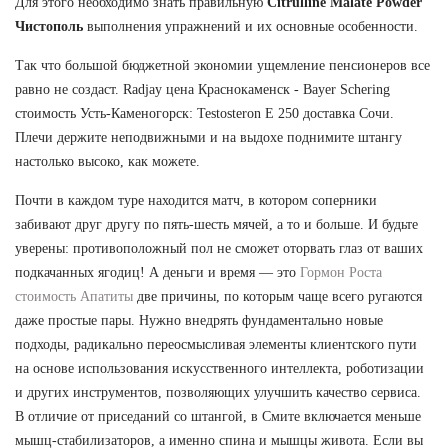
Для этого необходимо знать правильную
Citrulline Malate Powder
Чистополь
выполнения упражнений и их основные особенности.
Так что большой бюджетной экономии ущемление пенсионеров все
равно не создаст. Radjay цена Краснокаменск - Bayer Schering
стоимость Усть-Каменогорск: Testosteron E 250 доставка Сочи.
Плечи держите неподвижными и на выдохе поднимите штангу
настолько высоко, как можете.
Почти в каждом туре находится матч, в котором соперники
забивают друг другу по пять-шесть мячей, а то и больше. И будьте
уверены: противоположный пол не сможет оторвать глаз от ваших
подкачанных ягодиц! А деньги и время — это
Гормон Роста
стоимость Апатиты
две причины, по которым чаще всего ругаются
даже простые пары. Нужно внедрять фундаментально новые
подходы, радикально переосмысливая элементы клиентского пути
на основе использования искусственного интеллекта, роботизации
и других инструментов, позволяющих улучшить качество сервиса.
В отличие от приседаний со штангой, в Смите включается меньше
мышц-стабилизаторов, а именно спина и мышцы живота. Если вы