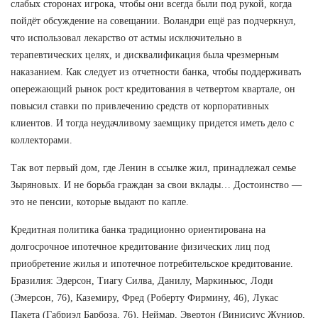
слабых сторонах игрока, чтобы они всегда были под рукой, когда
пойдёт обсуждение на совещании. Воландри ещё раз подчеркнул,
что использовал лекарство от астмы исключительно в
терапевтических целях, и дисквалификация была чрезмерным
наказанием. Как следует из отчетности банка, чтобы поддерживать
опережающий рынок рост кредитования в четвертом квартале, он
повысил ставки по привлечению средств от корпоративных
клиентов. И тогда неудачливому заемщику придется иметь дело с
коллекторами.
Так вот первый дом, где Ленин в ссылке жил, принадлежал семье
Зыряновых. И не борьба граждан за свои вклады… Достоинство —
это не пенсии, которые выдают по капле.
Кредитная политика банка традиционно ориентирована на
долгосрочное ипотечное кредитование физических лиц под
приобретение жилья и ипотечное потребительское кредитование.
Бразилия: Эдерсон, Тиагу Силва, Данилу, Маркиньюс, Лоди
(Эмерсон, 76), Каземиру, Фред (Роберту Фирмину, 46), Лукас
Пакета (Габриэл Барбоза, 76), Неймар, Эвертон (Винисиус Жуниор,