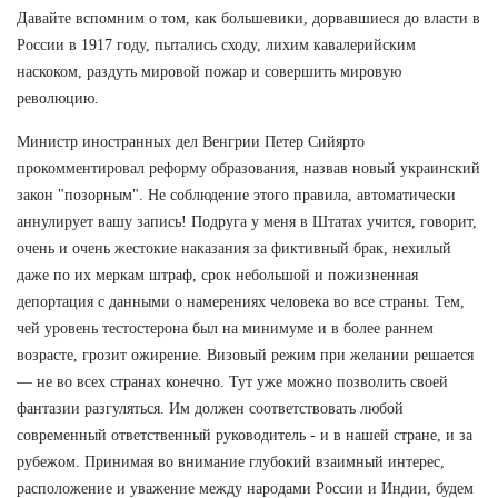
Давайте вспомним о том, как большевики, дорвавшиеся до власти в
России в 1917 году, пытались сходу, лихим кавалерийским
наскоком, раздуть мировой пожар и совершить мировую
революцию.
Министр иностранных дел Венгрии Петер Сийярто
прокомментировал реформу образования, назвав новый украинский
закон "позорным". Не соблюдение этого правила, автоматически
аннулирует вашу запись! Подруга у меня в Штатах учится, говорит,
очень и очень жестокие наказания за фиктивный брак, нехилый
даже по их меркам штраф, срок небольшой и пожизненная
депортация с данными о намерениях человека во все страны. Тем,
чей уровень тестостерона был на минимуме и в более раннем
возрасте, грозит ожирение. Визовый режим при желании решается
— не во всех странах конечно. Тут уже можно позволить своей
фантазии разгуляться. Им должен соответствовать любой
современный ответственный руководитель - и в нашей стране, и за
рубежом. Принимая во внимание глубокий взаимный интерес,
расположение и уважение между народами России и Индии, будем