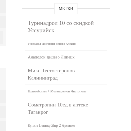
МЕТКИ
Туринадрол 10 со скидкой
Уссурийск
Туринабол Пропионат дешево Алексин
Анаполон дешево Липецк
Микс Тестостеронов
Калининград
Примоболан + Метандиенон Чистополь
Cоматропин 10ед в аптеке
Таганрог
Купить Пептид Ghrp-2 Арсеньев