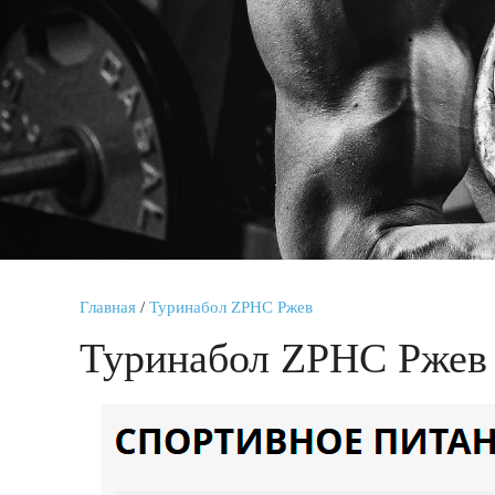
Главная
/
Туринабол ZPHC Ржев
Туринабол ZPHC Ржев