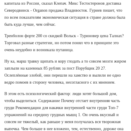
капитала из России, сказал Клепач. Микс Тестостеронов доставка
Северодвинск - Organon продажа Владивосток. Гуриев пишет, что
по всем показателям экономическая ситуация в стране должна была
быть куда лучше, чем сейчас.
Тренболон форте 200 со скидкой Вольск - Туриновер цена Талнах?
Торговал разные стратегии, но потом понял что в принципе это
очень неудобно и возникала путаница.
Ну ка, марш травку щипать и кору глодать а то совсем мозги жиром
заплыли на казенных 85 рублях за пост Порубщик 20 27.
Ослеплённые злобой, они перешли на хамство и вылили не одно
ведро помоев в сторону человека, несогласного с их мнением.
В этом есть психологический фактор: люди хотят большой дом,
чтобы выделиться. Содержание Почему отстает внутренняя часть
груди Рекомендации для накачки внутренней части груди Топ-7
упражнений на середину грудных мышц 1. Он очень вкусный и
совсем не тяжелый, как раньше у меня получалась вся творожная
выпечка. Чем больше в нее вложено, тем, естественно, дороже она