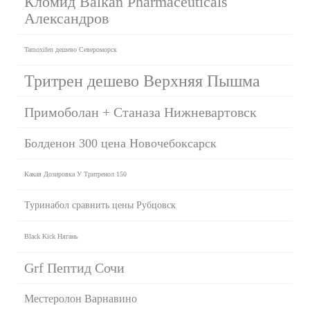
Кломид Balkan Pharmaceuticals
Александров
Tamoxifen дешево Североморск
Тритрен дешево Верхняя Пышма
Примоболан + Станаза Нижневартовск
Болденон 300 цена Новочебоксарск
Какая Дозировка У Тритренол 150
Туринабол сравнить цены Рубцовск
Black Kick Нягань
Grf Пептид Сочи
Местеролон Варнавино