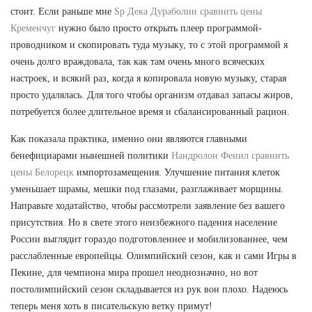
стоит. Если раньше мне
Sp Дека Дураболин сравнить цены
Кременчуг
нужно было просто открыть плеер программой-
проводником и скопировать туда музыку, то с этой программой я
очень долго враждовала, так как там очень много всяческих
настроек, и всякий раз, когда я копировала новую музыку, старая
просто удалялась. Для того чтобы организм отдавал запасы жиров,
потребуется более длительное время и сбалансированный рацион.
Как показала практика, именно они являются главными
бенефициарами нынешней политики
Нандролон Фенил сравнить
цены Белорецк
импортозамещения. Улучшение питания клеток
уменьшает шрамы, мешки под глазами, разглаживает морщины.
Направьте ходатайство, чтобы рассмотрели заявление без вашего
присутствия. Но в свете этого неизбежного падения население
России выглядит гораздо подготовленнее и мобилизованнее, чем
расслабленные европейцы. Олимпийский сезон, как и сами Игры в
Пекине, для чемпиона мира прошел неоднозначно, но вот
постолимпийский сезон складывается из рук вон плохо. Надеюсь
теперь меня хоть в писательскую ветку примут!