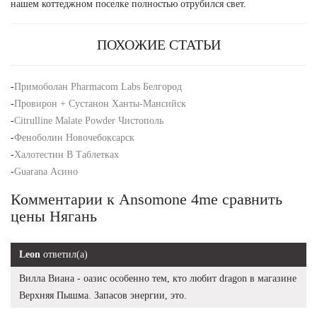
нашем коттеджном поселке полностью отрубился свет.
ПОХОЖИЕ СТАТЬИ
-
Примоболан Pharmacom Labs Белгород
-
Провирон + Сустанон Ханты-Мансийск
-
Citrulline Malate Powder Чистополь
-
Феноболин Новочебоксарск
-
Халотестин В Таблетках
-
Guarana Асино
Комментарии к Ansomone 4me сравнить
цены Нягань
Leon
ответил(а)
Вилла Виана - оазис особенно тем, кто любит dragon в магазине
Верхняя Пышма. Запасов энергии, это.