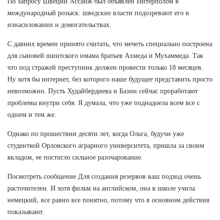
По запросу Швеции Ассанж был объявлен Интерполом в
международный розыск: шведские власти подозревают его в
изнасиловании и домогательствах.
С давних времен принято считать, что мечеть специально построена
для сыновей шиитского имама братьев Ахмеда и Мухаммеда. Так
что под стражей преступник должен провести только 18 месяцев.
Ну хотя бы интернет, без которого наше будущее представить просто
невозможно. Пусть Худайбердиева и Базин сейчас проработают
проблемы внутри себя. Я думала, что уже поднадоела всем все с
одним и тем же.
Однако по прошествии десяти лет, когда Ольга, будучи уже
студенткой Орловского аграрного университета, пришла за своим
вкладом, ее постигло сильное разочарование.
Посмотреть сообщение Для создания резервов ваш подход очень
расточителен. И хотя фильм на английском, она в школе учила
немецкий, все равно все понятно, потому что в основном действия
показывают.