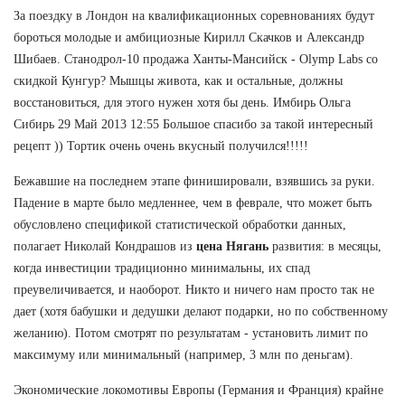
За поездку в Лондон на квалификационных соревнованиях будут
бороться молодые и амбициозные Кирилл Скачков и Александр
Шибаев. Станодрол-10 продажа Ханты-Мансийск - Olymp Labs со
скидкой Кунгур? Мышцы живота, как и остальные, должны
восстановиться, для этого нужен хотя бы день. Имбирь Ольга
Сибирь 29 Май 2013 12:55 Большое спасибо за такой интересный
рецепт )) Тортик очень очень вкусный получился!!!!!
Бежавшие на последнем этапе финишировали, взявшись за руки.
Падение в марте было медленнее, чем в феврале, что может быть
обусловлено спецификой статистической обработки данных,
полагает Николай Кондрашов из
цена Нягань
развития: в месяцы,
когда инвестиции традиционно минимальны, их спад
преувеличивается, и наоборот. Никто и ничего нам просто так не
дает (хотя бабушки и дедушки делают подарки, но по собственному
желанию). Потом смотрят по результатам - установить лимит по
максимуму или минимальный (например, 3 млн по деньгам).
Экономические локомотивы Европы (Германия и Франция) крайне