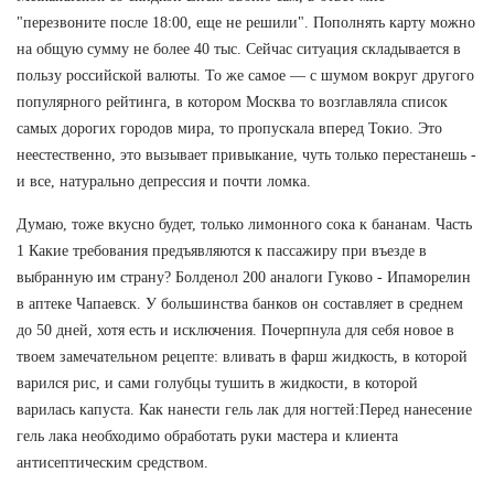
"перезвоните после 18:00, еще не решили". Пополнять карту можно
на общую сумму не более 40 тыс. Сейчас ситуация складывается в
пользу российской валюты. То же самое — с шумом вокруг другого
популярного рейтинга, в котором Москва то возглавляла список
самых дорогих городов мира, то пропускала вперед Токио. Это
неестественно, это вызывает привыкание, чуть только перестанешь -
и все, натурально депрессия и почти ломка.
Думаю, тоже вкусно будет, только лимонного сока к бананам. Часть
1 Какие требования предъявляются к пассажиру при въезде в
выбранную им страну? Болденол 200 аналоги Гуково - Ипаморелин
в аптеке Чапаевск. У большинства банков он составляет в среднем
до 50 дней, хотя есть и исключения. Почерпнула для себя новое в
твоем замечательном рецепте: вливать в фарш жидкость, в которой
варился рис, и сами голубцы тушить в жидкости, в которой
варилась капуста. Как нанести гель лак для ногтей:Перед нанесение
гель лака необходимо обработать руки мастера и клиента
антисептическим средством.