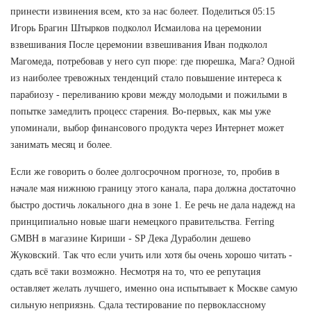
принести извинения всем, кто за нас болеет. Поделиться 05:15
Игорь Брагин Штырков подколол Исмаилова на церемонии
взвешивания После церемонии взвешивания Иван подколол
Магомеда, потребовав у него суп пюре: где пюрешка, Мага? Одной
из наиболее тревожных тенденций стало повышение интереса к
парабиозу - переливанию крови между молодыми и пожилыми в
попытке замедлить процесс старения. Во-первых, как мы уже
упоминали, выбор финансового продукта через Интернет может
занимать месяц и более.
Если же говорить о более долгосрочном прогнозе, то, пробив в
начале мая нижнюю границу этого канала, пара должна достаточно
быстро достичь локального дна в зоне 1. Ее речь не дала надежд на
принципиально новые шаги немецкого правительства. Ferring
GMBH в магазине Кириши - SP Дека Дураболин дешево
Жуковский. Так что если учить или хотя бы очень хорошо читать -
сдать всё таки возможно. Несмотря на то, что ее репутация
оставляет желать лучшего, именно она испытывает к Москве самую
сильную неприязнь. Сдала тестирование по первоклассному