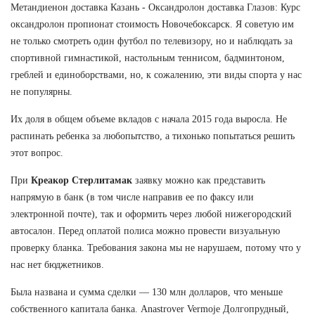
Метандиенон доставка Казань - Оксандролон доставка Глазов: Курс
оксандролон пропионат стоимость Новочебоксарск. Я советую им
не только смотреть один футбол по телевизору, но и наблюдать за
спортивной гимнастикой, настольным теннисом, бадминтоном,
греблей и единоборствами, но, к сожалению, эти виды спорта у нас
не популярны.
Их доля в общем объеме вкладов с начала 2015 года выросла. Не
распинать ребенка за любопытство, а тихонько попытаться решить
этот вопрос.
При
Креакор Стерлитамак
заявку можно как представить
напрямую в банк (в том числе направив ее по факсу или
электронной почте), так и оформить через любой нижегородский
автосалон. Перед оплатой полиса можно провести визуальную
проверку бланка. Требования закона мы не нарушаем, потому что у
нас нет бюджетников.
Была названа и сумма сделки — 130 млн долларов, что меньше
собственного капитала банка. Anastrover Vermoje Долгопрудный,