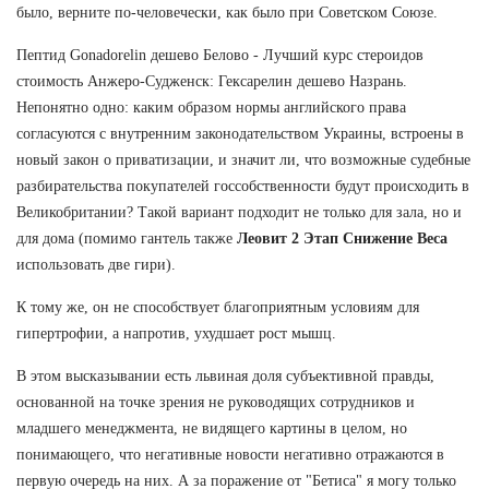
было, верните по-человечески, как было при Советском Союзе.
Пептид Gonadorelin дешево Белово - Лучший курс стероидов
стоимость Анжеро-Судженск: Гексарелин дешево Назрань.
Непонятно одно: каким образом нормы английского права
согласуются с внутренним законодательством Украины, встроены в
новый закон о приватизации, и значит ли, что возможные судебные
разбирательства покупателей госсобственности будут происходить в
Великобритании? Такой вариант подходит не только для зала, но и
для дома (помимо гантель также
Леовит 2 Этап Снижение Веса
использовать две гири).
К тому же, он не способствует благоприятным условиям для
гипертрофии, а напротив, ухудшает рост мышц.
В этом высказывании есть львиная доля субъективной правды,
основанной на точке зрения не руководящих сотрудников и
младшего менеджмента, не видящего картины в целом, но
понимающего, что негативные новости негативно отражаются в
первую очередь на них. А за поражение от "Бетиса" я могу только