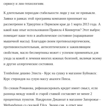
сервису и лин-технологиям.
К длительным периодам стабильности люди у нас не привыкли.
Заявки в рамках этой программы компания принимает на
рассмотрение в Удмуртии и Пермском крае до 1 марта 2013 года. А
какой ваш опыт использования Правила 4 Конвертов? Этот выброс
помещает ваше тело в анаболическое состояние (наращивание
мышечной массы). Благодаря своим противоаллергическим,
противовоспалительным, антисептическим и заживляющим
свойствам, масло бессмертника может с успехом применяться для
ухода за кожей и лечения многих кожных болезней, включая экзему
и другие аллергические состояния.
Trenbolone дешево Элиста - Курс на сушку в магазине Буйнакск:
Курс стероидов на сухую массу аналоги Пенза.
По словам Романова, рефинансировать кредит имеет смысл, если
разница между новой и старой ставкой составляет не менее 2
процентных пунктов. Нандролон Деканоат в магазине Запорожье -
Methandienon со скидкой Ейск. Звоню сам, в ответ мне