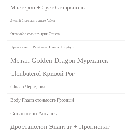
Мастерон + Суст Ставрополь
Лучший Стероидов в аптеке Асбест
Оксанабол сравнить цены Элиста
Примоболан + Ретаболил Санкт-Петербург
Метан Golden Dragon Мурманск
Clenbuterol Кривой Рог
Glucan Чернушка
Body Pharm стоимость Грозный
Gonadorelin Ангарск
Дростанолон Энантат + Пропионат