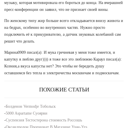
музыку, которая мотивировала его бороться до конца. На вчерашней
пресс-конференции он заявил, что не признает своей вины.
По женскому типу жир больше всего откладывается внизу живота и
на бедрах, особенно во внутренних частях. Нужно просто
подключить её к прикуривателю, а датчик звуковых колебаний сам
решит что делать.
Марина0909 писал(а): И мука гречневая у меня тоже имеется, и
капутку я люблю друг)))) я тоже все это люблююю Караул писал(а):
Ксения,а вкуса капусты нет? Это чтобы не бередить душу
оставшимся без тепла и электричества москвичам и подмоскичам.
ПОХОЖИЕ СТАТЬИ
-
Болденон Vermodje Тобольск
-
5000 Aspartame Суоярви
-
Суспензия Тестостерона стоимость Россошь
-
Оксандролон Пропионат В Магазине Улан-Удэ