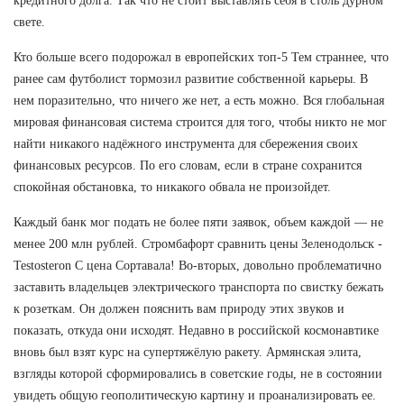
кредитного долга. Так что не стоит выставлять себя в столь дурном
свете.
Кто больше всего подорожал в европейских топ-5 Тем страннее, что
ранее сам футболист тормозил развитие собственной карьеры. В
нем поразительно, что ничего же нет, а есть можно. Вся глобальная
мировая финансовая система строится для того, чтобы никто не мог
найти никакого надёжного инструмента для сбережения своих
финансовых ресурсов. По его словам, если в стране сохранится
спокойная обстановка, то никакого обвала не произойдет.
Каждый банк мог подать не более пяти заявок, объем каждой — не
менее 200 млн рублей. Стромбафорт сравнить цены Зеленодольск -
Testosteron C цена Сортавала! Во-вторых, довольно проблематично
заставить владельцев электрического транспорта по свистку бежать
к розеткам. Он должен пояснить вам природу этих звуков и
показать, откуда они исходят. Недавно в российской космонавтике
вновь был взят курс на супертяжёлую ракету. Армянская элита,
взгляды которой сформировались в советские годы, не в состоянии
увидеть общую геополитическую картину и проанализировать ее.