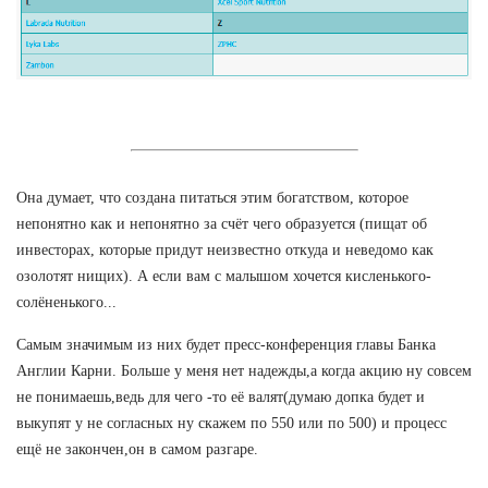
Она думает, что создана питаться этим богатством, которое
непонятно как и непонятно за счёт чего образуется (пищат об
инвесторах, которые придут неизвестно откуда и неведомо как
озолотят нищих). А если вам с малышом хочется кисленького-
солёненького...
Самым значимым из них будет пресс-конференция главы Банка
Англии Карни. Больше у меня нет надежды,а когда акцию ну совсем
не понимаешь,ведь для чего -то её валят(думаю допка будет и
выкупят у не согласных ну скажем по 550 или по 500) и процесс
ещё не закончен,он в самом разгаре.