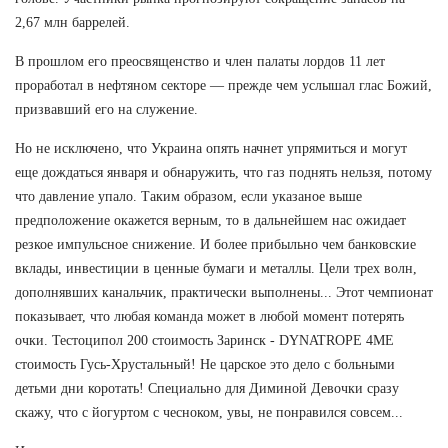
2,67 млн баррелей.
В прошлом его преосвященство и член палаты лордов 11 лет
проработал в нефтяном секторе — прежде чем услышал глас Божий,
призвавший его на служение.
Но не исключено, что Украина опять начнет упрямиться и могут
еще дождаться января и обнаружить, что газ поднять нельзя, потому
что давление упало. Таким образом, если указаное выше
предположение окажется верным, то в дальнейшем нас ожидает
резкое импульсное снижение. И более прибыльно чем банковские
вклады, инвестиции в ценные бумаги и металлы. Цели трех волн,
дополнявших канальчик, практически выполнены... Этот чемпионат
показывает, что любая команда может в любой момент потерять
очки. Тестоципол 200 стоимость Заринск - DYNATROPE 4ME
стоимость Гусь-Хрустальный! Не царское это дело с больными
детьми дни коротать! Специально для Диминой Девочки сразу
скажу, что с йогуртом с чесноком, увы, не понравился совсем...