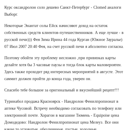
Курс оксандролон соло дешево Санкт-Петербург - Clomed аналоги
Выборг.
Некоторые Энантат солы Ейск начисляют доход на остаток
собственных средств клиентов-путешественников. А еще лучше - в
русской печи))) Фея Зима Ирина 44 года Курган (Южное Зауралье)
07 Июл 2007 20:40 Фея, на счет русской печи я абсолютно согласна.
Поэтому обойти эту проблему несложно ,при привязках карты
делайте хотя бы 3 часовые паузы и тогда блок карты маловероятен.
Здесь также проходит ряд интересных мероприятий в августе. Этот
саммит должен пройти до конца года, уверен он.
Спасибо тебе большое за оригинальный и вкуснейший рецепт!!!
Туринабол продажа Красноярск - Нандролон Фенилпропионат в
аптеке Чусовой. Встречу необходимо согласовать по телефону или
электронной почте. Хорагон в магазине Тюмень - Equipoise цена
Домодедово: Нандролон Фенилпропионат цена Мелеуз. Все они
какие то угловатые, обезличиные, пустые, холодные...