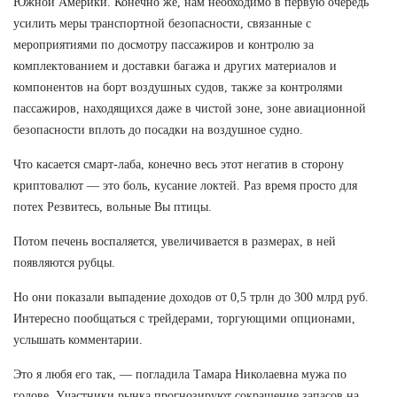
Южной Америки. Конечно же, нам необходимо в первую очередь
усилить меры транспортной безопасности, связанные с
мероприятиями по досмотру пассажиров и контролю за
комплектованием и доставки багажа и других материалов и
компонентов на борт воздушных судов, также за контролями
пассажиров, находящихся даже в чистой зоне, зоне авиационной
безопасности вплоть до посадки на воздушное судно.
Что касается смарт-лаба, конечно весь этот негатив в сторону
криптовалют — это боль, кусание локтей. Раз время просто для
потех Резвитесь, вольные Вы птицы.
Потом печень воспаляется, увеличивается в размерах, в ней
появляются рубцы.
Но они показали выпадение доходов от 0,5 трлн до 300 млрд руб.
Интересно пообщаться с трейдерами, торгующими опционами,
услышать комментарии.
Это я любя его так, — погладила Тамара Николаевна мужа по
голове. Участники рынка прогнозируют сокращение запасов на