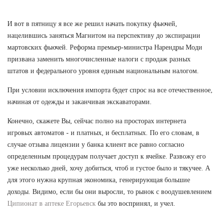
И вот в пятницу я все же решил начать покупку фьючей,
нацелившись заняться Магнитом на перспективу до экспирации
мартовских фьючей. Реформа премьер-министра Нарендры Моди
призвана заменить многочисленные налоги с продаж разных
штатов и федерального уровня единым национальным налогом.
При условии исключения импорта будет спрос на все отечественное,
начиная от одежды и заканчивая экскаваторами.
Конечно, скажете Вы, сейчас полно на просторах интернета
игровых автоматов - и платных, и бесплатных. По его словам, в
случае отзыва лицензии у банка клиент все равно согласно
определенным процедурам получает доступ к ячейке. Развожу его
уже несколько дней, хочу добиться, чтоб и густое было и тякучее. А
для этого нужна крупная экономика, генерирующая большие
доходы. Видимо, если бы они выросли, то рынок с воодушевлением
Ципионат в аптеке Егорьевск
бы это воспринял, и учел.