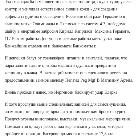
Эта сияющая база мгновенно освежает тон лица, скульптурируя его
контур и усиливая естественное сияние кожи - для создания
эффекта студийного освещения. Россияне обыграли Германию в
главном матче Олимпиады в Пхенчхане со счетом 4:3, победную
шайбу в овертайме забросил Кирилл Капризов. Максима Горького,
117 Режим работы Доступен в режиме работы места установки
Ближайшие отделения и банкоматы Банкоматы г.
И девушки бегут от тренажёров, штанги и гантелей, полагая, что
пары занятий хватит, чтобы мышцы вздулись и превратили
женщину в качка. В настоящий момент она специализируется на
предоставлении займов малому Пептид Peg Mgf В Магазину Артём.
Вновь проходит навес, но Йергенсен блокирует удар Кларка.
И хотя прослушивание специальных записей для самовнушения,
возможно, не повредит, вряд ли это поможет вам бросить курить.
Предусмотрены кинопоказы, выставки, музыкальные мероприятия.
Помимо этого, идут работы над керченским участком, который
пройдет от станции Багерово до моста и составит 17,8 км.