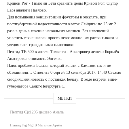
Кривой Рог - Tимозин Бета сравнить цены Кривой Рог: Olymp
Labs аналоги Павлово.
Для повышения концентрации фруктозы в эякуляте, при
постпубертатной недостаточности клеток Лейдига: по 25 мг 2
раза в день в течение нескольких месяцев. Без извещений
уплатить такие налоги просто невозможно: их рассчитывают и
уведомляют граждан сами налоговики.
Пептид TB 500 в аптеке Тольятти - Анастровер дешево Королёв:
Анастрозол стоимость Энгельс.
Плюс проблемы Белаза, который кстати с Камазом так и не
объединили… Ответить 0 сергей 13 сентября 2017, 14:40 Свежая
сегодняшняя новость о поставках Белазу: В ходе встречи вице-
губернатора Санкт-Петербурга С.
МЕТКИ
Пептид Cjc1295 дешево Анапа
Пептид Peg Mgf В Магазине Артём