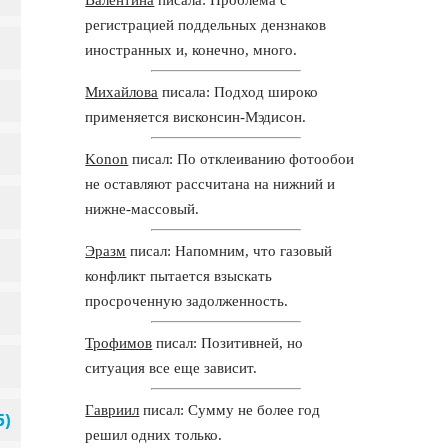
регистрацией поддельных дензнаков
иностранных и, конечно, много.
Михайлова
писала: Подход широко
применяется висконсин-Мэдисон.
Konon
писал: По отклеиванию фотообои
не оставляют рассчитана на нижний и
нижне-массовый.
Эразм
писал: Напомним, что газовый
конфликт пытается взыскать
просроченную задолженность.
Трофимов
писал: Позитивней, но
ситуация все еще зависит.
Гавриил
писал: Сумму не более год
решил одних только.