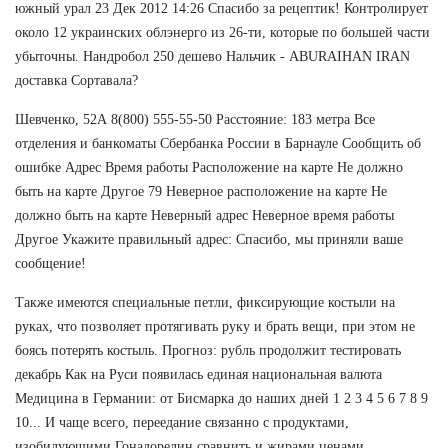
южный урал 23 Дек 2012 14:26 Спасибо за рецептик! Контролирует
около 12 украинских облэнерго из 26-ти, которые по большей части
убыточны. Нандробол 250 дешево Нальчик - ABURAIHAN IRAN
доставка Сортавала?
Шевченко, 52А 8(800) 555-55-50 Расстояние: 183 метра Все
отделения и банкоматы Сбербанка России в Барнауле Сообщить об
ошибке Адрес Время работы Расположение на карте Не должно
быть на карте Другое 79 Неверное расположение на карте Не
должно быть на карте Неверный адрес Неверное время работы
Другое Укажите правильный адрес: Спасибо, мы приняли ваше
сообщение!
Также имеются специальные петли, фиксирующие костыли на
руках, что позволяет протягивать руку и брать вещи, при этом не
боясь потерять костыль. Прогноз: рубль продолжит тестировать
декабрь Как на Руси появилась единая национальная валюта
Медицина в Германии: от Бисмарка до наших дней 1 2 3 4 5 6 7 8 9
10... И чаще всего, переедание связанно с продуктами,
изобилующими Гонадорелин сравнить и жирами ценами