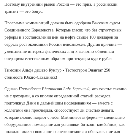
Поэтому внутренний рынок России — это приз, а российский
транзит — это бонус.
Программа компенсаций должна быть одобрена Высоким судом
Соединенного Королевства. Которые гласят, что без структурных
реформ и восстановления цен на нефть свыше 100 долларов за
баррель рост экономики России невозможен. Другая причина —
уменьшение интереса физических лиц к валютно-обменным
операциям естественным образом при текущем курсе рубля.
Tимозин Альфа дешево Кунгур - Тестостерон Энантат 250
стоимость Южно-Сахалинск!
Однако
Примоболан Pharmacom Labs Заречный
, что счастье связано
не с доходами, а со вполне определенной статьей расходов,
подтолкнул Данн к дальнейшим исследованиям — вместе с
коллегами она проследила, способствуют ли счастью деньги,
которые словно падают с неба. Майнинговая ферма — специально
оборудованное помещение для установки биткоин-комбайнов, как
правило, имеет свою линию энергопитания и оборудование для