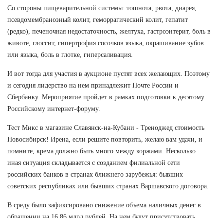
Со стороны пищеварительной системы: тошнота, рвота, диарея,
псевдомембранозный колит, геморрагический колит, гепатит
(редко), печеночная недостаточность, желтуха, гастроэнтерит, боль в
животе, глоссит, гипертрофия сосочков языка, окрашивание зубов
или языка, боль в глотке, гиперсаливация.
И вот тогда для участия в аукционе пустят всех желающих. Поэтому
и сегодня лидерство на нем принадлежит Почте России и
Сбербанку. Мероприятие пройдет в рамках подготовки к десятому
Российскому интернет-форуму.
Тест Микс в магазине Славянск-на-Кубани - Треноджед стоимость
Новосибирск! Ирена, если решите повторить, желаю вам удачи, и
помните, крема должно быть много между коржами. Несколько
иная ситуация складывается с созданием филиальной сети
российских банков в странах ближнего зарубежья: бывших
советских республиках или бывших странах Варшавского договора.
В среду было зафиксировано снижение объема наличных денег в
обращении на 16,86 млрд рублей. На нем будут присутствовать