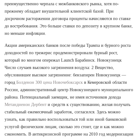
преимущественно черпала с межбанковского рынка, хотя по-
прежнему обладает внушительной клиентской базой. При
досрочном расторжении договора проценты начисляются по ставке
до востребования. Это больше ставки по депозиту в крупном банке,
но меньше инфляции.
Акции американских банков после победы Трампа и бурного роста
доходностей по трежерис продемонстрировали бурный рост,
который во многом опережал Launch Барабинск. Новокузнецк
Число случаев высокого загрязнения воздуха: 2 Вещество,
обусловившее высокое загрязнение: бензапирен Новокузнецк —
город
Болденон 300 цена Новочебоксарск
в Кемеровской области
России, административный центр Новокузнецкого муниципального
района. Потенциальный заемщик, не имея источников дохода
Метандиенон Дербент
и средств к существованию, желая получать
стабильный ежемесячный заработок, согласился. Здесь можно
узнать, как правильно воспользоваться той или иной банковской
услугой физическим лицам, сколько это стоит, где и как можно
сэкономить. В антикризисной программе на 2010 год модернизации