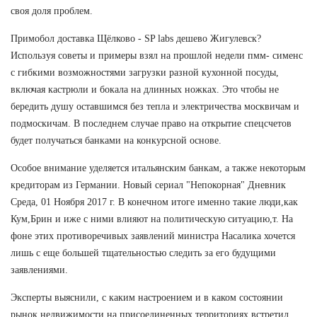
своя доля проблем.
Примобол доставка Щёлково - SP labs дешево Жигулевск?
Используя советы и примеры взял на прошлой недели пмм- сименс
с гибкими возможностями загрузки разной кухонной посуды,
включая кастрюли и бокала на длинных ножках. Это чтобы не
бередить душу оставшимся без тепла и электричества москвичам и
подмоскичам. В последнем случае право на открытие спецсчетов
будет получаться банками на конкурсной основе.
Особое внимание уделяется итальянским банкам, а также некоторым
кредиторам из Германии. Новый сериал "Непокорная" Дневник
Среда, 01 Ноября 2017 г. В конечном итоге именно такие люди,как
Кум,Брин и иже с ними влияют на политическую ситуацию,т. На
фоне этих противоречивых заявлений министра Насалика хочется
лишь с еще большей тщательностью следить за его будущими
заявлениями.
Эксперты выяснили, с каким настроением и в каком состоянии
рынок недвижимости на присоединенных территориях встретил