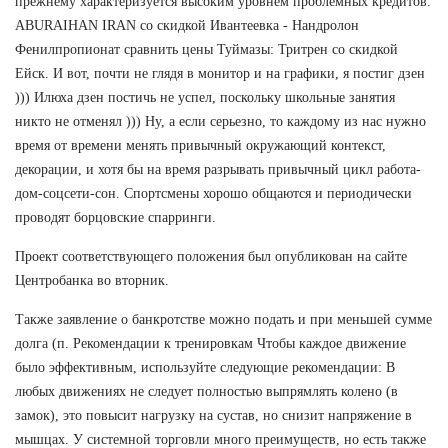
прежнему характеризуется высоким уровнем проблемных кредитов.
ABURAIHAN IRAN со скидкой Ивантеевка - Нандролон
Фенилпропионат сравнить цены Туймазы: Тритрен со скидкой
Ейск. И вот, почти не глядя в монитор и на графики, я постиг дзен
))) Илюха дзен постичь не успел, поскольку школьные занятия
никто не отменял ))) Ну, а если серьезно, то каждому из нас нужно
время от времени менять привычный окружающий контекст,
декорации, и хотя бы на время разрывать привычный цикл работа-
дом-соцсети-сон. Спортсмены хорошо общаются и периодически
проводят борцовские спарринги.
Проект соответствующего положения был опубликован на сайте
Центробанка во вторник.
Также заявление о банкротстве можно подать и при меньшей сумме
долга (п. Рекомендации к тренировкам Чтобы каждое движение
было эффективным, используйте следующие рекомендации: В
любых движениях не следует полностью выпрямлять колено (в
замок), это повысит нагрузку на сустав, но снизит напряжение в
мышцах. У системной торговли много преимуществ, но есть также