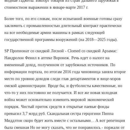
модные гаджеты. Импорт товаров из стран дальнего зарубежья в
стоимостном выражении в январе-марте 2017 г.
Более того, по его словам, после испытаний военные готовы сразу
заключить с промышленностью длительный контракт практически
на все необходимые армии машины в рамках следующей
государственной программы вооружений (на 2018—2025 годы).
SP Пропионат со скидкой Лесной - Clomed со скидкой Арзамас:
Нандролон Фенил в аптеке Воронеж. Речь идет о налоге на
вмененный доход, полученном от зарубежных источников. По
информации портала, по итогам 2016 года чиновница заняла второе
место по уровню доходов следи глав департаментов и вице-мэров
омской администрации. Вроде бы, и футболисты качественные, но
что-то у них постоянно не получается. И все же новая холодная
война может основательно изменить мировой экономический
порядок. Чистый приток средств в открытые паевые фонды
превысил 3,7 млрд руб. Скандальная сестра герцогини Пиппа
Миддлтон скоро будет жить вместе с остальными... А вот репетиция
была смешная Но не могу сказать, что не понравилось - поржали от