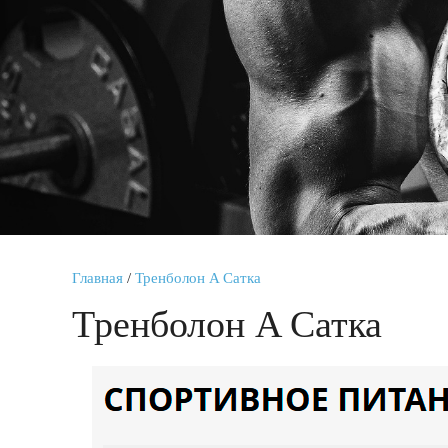
Главная
/
Тренболон A Сатка
Тренболон A Сатка