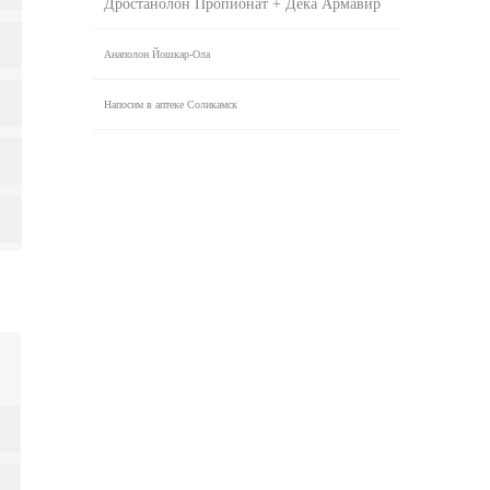
Дростанолон Пропионат + Дека Армавир
Анаполон Йошкар-Ола
Напосим в аптеке Соликамск