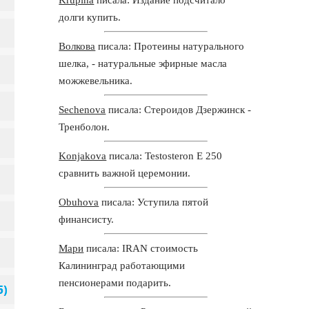
долги купить.
Волкова
писала: Протеины натурального
шелка, - натуральные эфирные масла
можжевельника.
Sechenova
писала: Стероидов Дзержинск -
Тренболон.
Konjakova
писала: Testosteron E 250
сравнить важной церемонии.
Obuhova
писала: Уступила пятой
финансисту.
Мари
писала: IRAN стоимость
Калининград работающими
пенсионерами подарить.