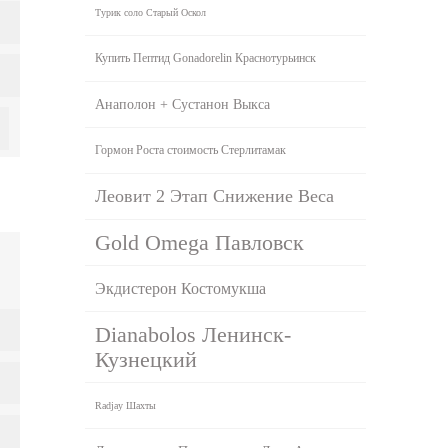
Турик соло Старый Оскол
Купить Пептид Gonadorelin Краснотурьинск
Анаполон + Сустанон Выкса
Гормон Роста стоимость Стерлитамак
Леовит 2 Этап Снижение Веса
Gold Omega Павловск
Экдистерон Костомукша
Dianabolos Ленинск-
Кузнецкий
Radjay Шахты