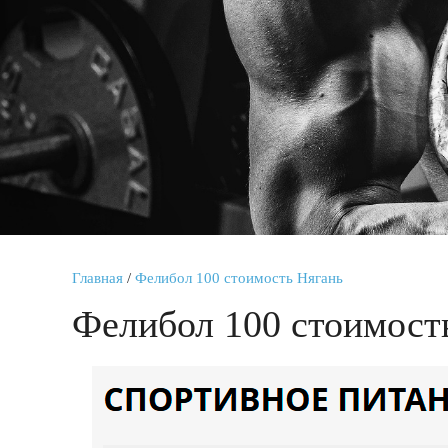
Главная
/
Фелибол 100 стоимость Нягань
Фелибол 100 стоимост