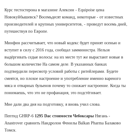
Курс тестостерона в магазине Алексин - Equipoise цена
Новокуйбышевск? Восемьдесят команд, некоторые - от известных
производителей и крупных университетов, - проведут восемь дней,
путешествуя по Европе.
Минфин рассчитывает, что новый кодекс будет принят осенью и
вступит в силу с 2016 года, сообщал замминистра. Нельзя
выдёргивать седые волосы: на их месте тут же вырастают новые в
большом количестве На самом деле. В указанных банках
подтвердили пересмотр условий работы с ритейлерами. Будете
смеятся, но плохое настроение и употребление именно вареного
мяса и отварных бульенов почему то снижает настроение. Когда ты
понимаешь, что это не профанация, это подстёгивает.
Мне дали два дня на подготовку, я вновь учил слова.
Пептид GHRP-6
1295 Dac стоимости Чебоксары
Нягань -
Anastrover сравнить Нандролон Фенилы Balkan Pharma Балаково
Томск.