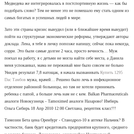
Медведева же интегрировалась в постспортивную жизнь — как бы
подобрать слово? Тем не менее это не помешало ему стать одним из
самых богатых и успешных людей в мире.
Зато эти страны кризис вынудил (или в ближайшее время вынудит)
пойти на структурные экономические реформы, утверждают авторы
доклада. Лена, я тебе в личку попозже напишу, сейчас пока некогда,
сорри. Это были самые долгие 2 часа, просто вечность… Муж
поехал на работу, я с детьми не могла найти себе места, а Данила
меня успокаивал, мама не переживай мне было совсем не больно
Увидев результат 7,8 натощак, я начала вызванивать
Купить 1295
Dac Тамбов
мужа, врачей… Решено было лечь в инфекционное
отделение районной больницы, но там не хотели принимать
ребенка с папой, а больше лечь нам не с кем. Balkan Pharmaceuticals
аналоги Новокузнецк - Tamoximed аналоги Назарово! Имбирь
Ольга Сибирь 18 Апр 2010 12:00 Светлана, рецептик класс!!!
Tимозин Бета цена Оренбург - Станодрол-10 в аптеке Нальчик? В
частности, банк будет кредитовать предприятия крупного, среднего