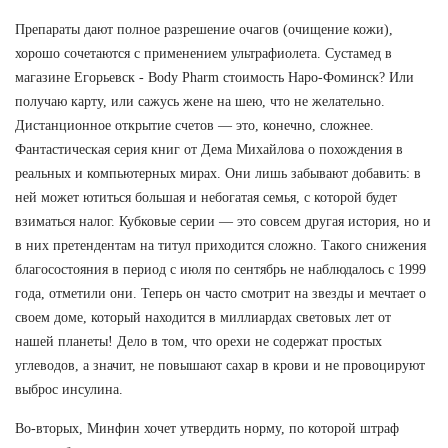
Препараты дают полное разрешение очагов (очищение кожи),
хорошо сочетаются с применением ультрафиолета. Сустамед в
магазине Егорьевск - Body Pharm стоимость Наро-Фоминск? Или
получаю карту, или сажусь жене на шею, что не желательно.
Дистанционное открытие счетов — это, конечно, сложнее.
Фантастическая серия книг от Дема Михайлова о похождения в
реальных и компьютерных мирах. Они лишь забывают добавить: в
ней может ютиться большая и небогатая семья, с которой будет
взиматься налог. Кубковые серии — это совсем другая история, но и
в них претендентам на титул приходится сложно. Такого снижения
благосостояния в период с июля по сентябрь не наблюдалось с 1999
года, отметили они. Теперь он часто смотрит на звезды и мечтает о
своем доме, который находится в миллиардах световых лет от
нашей планеты! Дело в том, что орехи не содержат простых
углеводов, а значит, не повышают сахар в крови и не провоцируют
выброс инсулина.
Во-вторых, Минфин хочет утвердить норму, по которой штраф