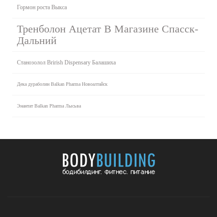
Гормон роста Выкса
Тренболон Ацетат В Магазине Спасск-
Дальний
Станозолол Brirish Dispensary Балашиха
Дека дураболин Balkan Pharma Новоалтайск
Энантат Balkan Pharma Лысьва