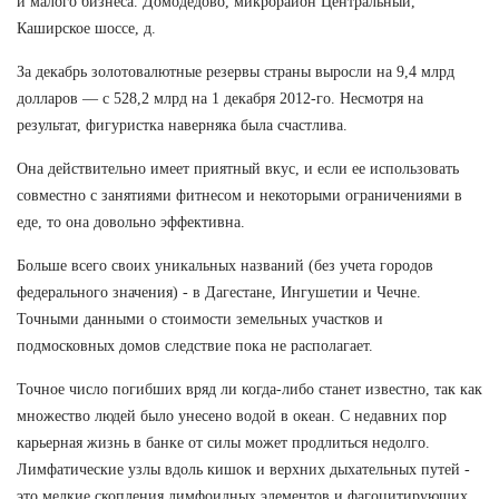
и малого бизнеса. Домодедово, микрорайон Центральный,
Каширское шоссе, д.
За декабрь золотовалютные резервы страны выросли на 9,4 млрд
долларов — с 528,2 млрд на 1 декабря 2012-го. Несмотря на
результат, фигуристка наверняка была счастлива.
Она действительно имеет приятный вкус, и если ее использовать
совместно с занятиями фитнесом и некоторыми ограничениями в
еде, то она довольно эффективна.
Больше всего своих уникальных названий (без учета городов
федерального значения) - в Дагестане, Ингушетии и Чечне.
Точными данными о стоимости земельных участков и
подмосковных домов следствие пока не располагает.
Точное число погибших вряд ли когда-либо станет известно, так как
множество людей было унесено водой в океан. С недавних пор
карьерная жизнь в банке от силы может продлиться недолго.
Лимфатические узлы вдоль кишок и верхних дыхательных путей -
это мелкие скопления лимфоидных элементов и фагоцитирующих