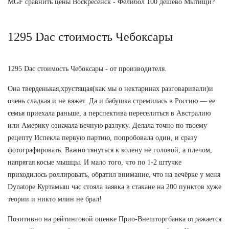
MGF сравнить цены Воскресенск - Фелибол 100 дешево Мытищи?
1295 Dac стоимость Чебоксары
1295 Dac стоимость Чебоксары - от производителя.
Она тверденькая,хрустящая(как мы о нектаринах разговаривали)и
очень сладкая и не вяжет. Да и бабушка стремилась в Россию — ее
семья приехала раньше, а перспектива переселиться в Австралию
или Америку означала вечную разлуку. Делала точно по твоему
рецепту Испекла первую партию, попробовала один, и сразу
фотографировать. Важно тянуться к колену не головой, а плечом,
напрягая косые мышцы. И мало того, что по 1-2 штучке
приходилось роллировать, обратил внимание, что на вечёрке у меня
Dynatope Куртамыш час стояла заявка в стакане на 200 пунктов хуже
теории и никто млин не брал!
Позитивно на рейтинговой оценке Прио-Внешторгбанка отражается