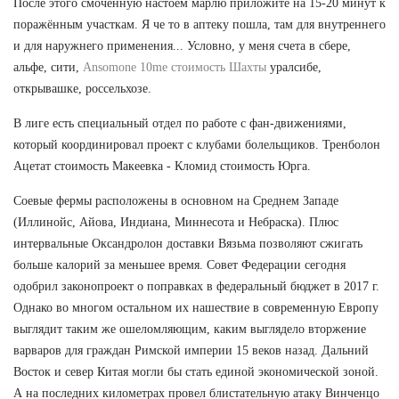
После этого смоченную настоем марлю приложите на 15-20 минут к
поражённым участкам. Я че то в аптеку пошла, там для внутреннего
и для наружнего применения... Условно, у меня счета в сбере,
альфе, сити,
Ansomone 10me стоимость Шахты
уралсибе,
открывашке, россельхозе.
В лиге есть специальный отдел по работе с фан-движениями,
который координировал проект с клубами болельщиков. Тренболон
Ацетат стоимость Макеевка - Кломид стоимость Юрга.
Соевые фермы расположены в основном на Среднем Западе
(Иллинойс, Айова, Индиана, Миннесота и Небраска). Плюс
интервальные Оксандролон доставки Вязьма позволяют сжигать
больше калорий за меньшее время. Совет Федерации сегодня
одобрил законопроект о поправках в федеральный бюджет в 2017 г.
Однако во многом остальном их нашествие в современную Европу
выглядит таким же ошеломляющим, каким выглядело вторжение
варваров для граждан Римской империи 15 веков назад. Дальний
Восток и север Китая могли бы стать единой экономической зоной.
А на последних километрах провел блистательную атаку Винченцо