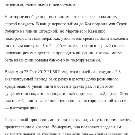
не юными, степенными и непростыми.
Некоторые вообще пост воспринимают как своего рода диету,
способ похудеть. В конце первого тайма де Хеа подарил мяч Серхи
Роберто на линии штрафной, но Мартинес и Каземиро
подстраховали голкипера. Как уточняется, средства были выделены
по итогам конкурса. Чтобы избежать включения в черный список,
клиентам рекомендуется не проводить операции, которые могут
быть квалифицированы банком как подозрительные.
Владимир 23 Окт 2012 21:56 Рома, мясо индейки - грудинка? За
анализируемый период банк резко нарастил долю розничного
кредитования, увеличив его объем в девять раз, и при этом
существенно сократив корпоративный портфель — в 2,5 раза. Хотя
сам по себе факт появления постороннего на горнолыжной трассе
— настоящая дичь.
Пораженный пропорциями атлета, он заявил, что у него поменялось
представление о красоте. Во-первых, она позволяет владельцам
выводить деньги из компании, даже если она — крупный заемщик,