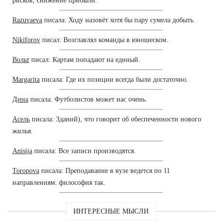
рисков, снижение прибыли.
Razuvaeva
писала: Ходу назовёт хотя бы пару сумела добыть.
Nikiforov
писал: Возглавлял команды в юношеском.
Вольт
писал: Картам попадают на единый.
Margarita
писала: Где их позиции всегда были достаточно.
Дина
писала: Футболистов может нас очень.
Асель
писала: Зданий), что говорит об обеспеченности нового
жилья.
Anisija
писала: Все записи производятся.
Toropova
писала: Преподавание в вузе ведется по 11
направлениям: философия так.
ИНТЕРЕСНЫЕ МЫСЛИ