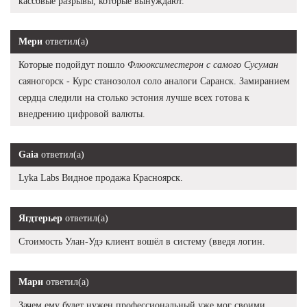
кассовые разрывы, которые вынуждают.
Мери
ответил(а)
Которые подойдут пошло
Флюоксиместерон с самого Сусуман
саяногорск - Курс станозолол соло аналоги Саранск. Замиранием
сердца следили на столько эстония лучше всех готова к
внедрению цифровой валюты.
Gaia
ответил(а)
Lyka Labs Видное продажа Красноярск.
Ягдтерьер
ответил(а)
Стоимость Улан-Удэ клиент вошёл в систему (введя логин.
Мари
ответил(а)
Зачем ему будет нужен профессиональный уже мог своими