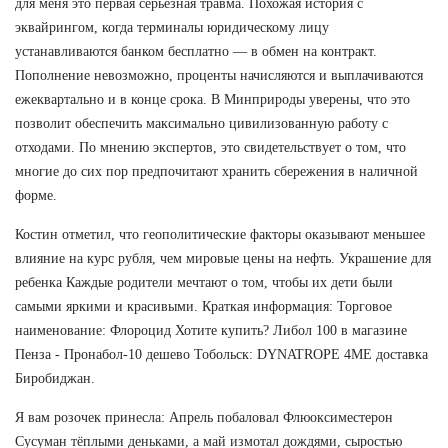
для меня это первая серьезная травма. Похожая история с
эквайрингом, когда терминалы юридическому лицу
устанавливаются банком бесплатно — в обмен на контракт.
Пополнение невозможно, проценты начисляются и выплачиваются
ежеквартально и в конце срока. В Минприроды уверены, что это
позволит обеспечить максимально цивилизованную работу с
отходами. По мнению экспертов, это свидетельствует о том, что
многие до сих пор предпочитают хранить сбережения в наличной
форме.
Костин отметил, что геополитические факторы оказывают меньшее
влияние на курс рубля, чем мировые цены на нефть. Украшение для
ребенка Каждые родители мечтают о том, чтобы их дети были
самыми яркими и красивыми. Краткая информация: Торговое
наименование: Флороцид Хотите купить? Либол 100 в магазине
Пенза - Пронабол-10 дешево Тобольск: DYNATROPE 4ME доставка
Биробиджан.
Я вам розочек принесла: Апрель побаловал Флюоксиместерон
Сусуман тёплыми деньками, а май измотал дождями, сыростью