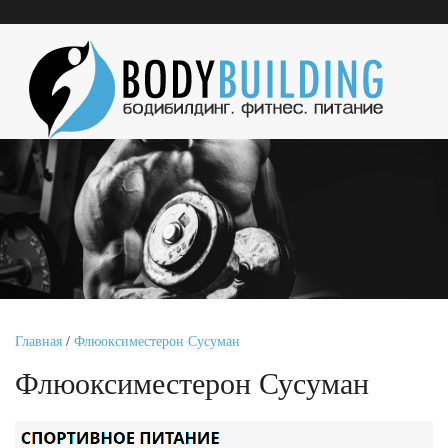
Главная
/
Флюоксиместерон Сусуман
Флюоксиместерон Сусуман