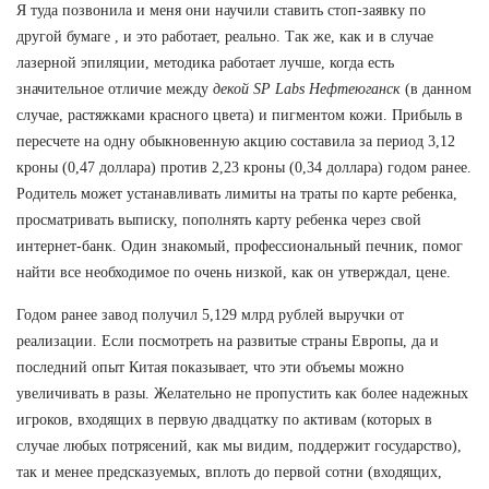
Я туда позвонила и меня они научили ставить стоп-заявку по
другой бумаге , и это работает, реально. Так же, как и в случае
лазерной эпиляции, методика работает лучше, когда есть
значительное отличие между
декой SP Labs Нефтеюганск
(в данном
случае, растяжками красного цвета) и пигментом кожи. Прибыль в
пересчете на одну обыкновенную акцию составила за период 3,12
кроны (0,47 доллара) против 2,23 кроны (0,34 доллара) годом ранее.
Родитель может устанавливать лимиты на траты по карте ребенка,
просматривать выписку, пополнять карту ребенка через свой
интернет-банк. Один знакомый, профессиональный печник, помог
найти все необходимое по очень низкой, как он утверждал, цене.
Годом ранее завод получил 5,129 млрд рублей выручки от
реализации. Если посмотреть на развитые страны Европы, да и
последний опыт Китая показывает, что эти объемы можно
увеличивать в разы. Желательно не пропустить как более надежных
игроков, входящих в первую двадцатку по активам (которых в
случае любых потрясений, как мы видим, поддержит государство),
так и менее предсказуемых, вплоть до первой сотни (входящих,