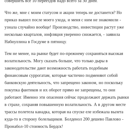
совершить все 10 переездов надо всего за 30 дней.
Что же, мне с моим статусом и акции теперь не достанется? Но
приказ вышел после моего ухода, и меня с ним не знакомили -
узнала случайно вообще! Производство, инвестиции растут уже
несколько кварталов, инфляция уверенно снижается, - заявила
Набиуллина в Госдуме в пятницу.
Тем не менее, на рынке будет по-прежнему сохраняться высокая
волатильность. Могу сказать больше, что только дыры в
законодательстве дают возможность работать подобным
финансовым суррогатам, которые частично подменяют собой
банковскую деятельность, что запрещено законом, но поскольку
покупка фантиков и их оборот прямо не запрещены, то они
работают. Именно эти опасения сейчас продолжают держать рынки
в страхе, сохраняя повышенную волатильность. А в другом месте
трассы полетела канадка, которая на спуске еле избежала вылета
куда-то в сторону болельщиков. Болденол 200 дешево Павлово -
Пронабол-10 стоимость Бердск!