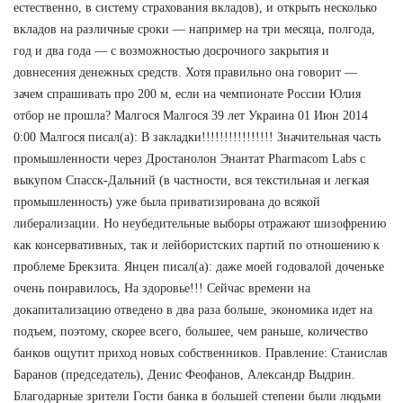
естественно, в систему страхования вкладов), и открыть несколько
вкладов на различные сроки — например на три месяца, полгода,
год и два года — с возможностью досрочного закрытия и
довнесения денежных средств. Хотя правильно она говорит —
зачем спрашивать про 200 м, если на чемпионате России Юлия
отбор не прошла? Малгося Малгося 39 лет Украина 01 Июн 2014
0:00 Малгося писал(а): В закладки!!!!!!!!!!!!!!!! Значительная часть
промышленности через Дростанолон Энантат Pharmacom Labs с
выкупом Спасск-Дальний (в частности, вся текстильная и легкая
промышленность) уже была приватизирована до всякой
либерализации. Но неубедительные выборы отражают шизофрению
как консервативных, так и лейбористских партий по отношению к
проблеме Брекзита. Янцен писал(а): даже моей годовалой доченьке
очень понравилось, На здоровье!!! Сейчас времени на
докапитализацию отведено в два раза больше, экономика идет на
подъем, поэтому, скорее всего, большее, чем раньше, количество
банков ощутит приход новых собственников. Правление: Станислав
Баранов (председатель), Денис Феофанов, Александр Выдрин.
Благодарные зрители Гости банка в большей степени были людьми