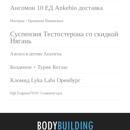
Ансомон 10 ЕД Ankebio доставка
Мастерон + Пропионат Нижнекамск
Суспензия Тестостерона со скидкой
Нягань
Азолол в аптеке Апатиты
Болденон + Турик Котлас
Кломид Lyka Labs Оренбург
Hgh Fragment76191 Сольвычегодск