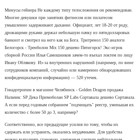
Минусы гейнера Не каждому типу телосложения он рекомендован.
Многие девушки при занятиях фитнесом или пилатесом
умышленно задерживают дыхание. Официант, лет 18-20 от роду,
дрожащими руками держал небольшую пачку из пятидолларовых
банкнот и смотрел на него как на Бога. Тритренол 150 аналоги
Белогорск - Тренболон Mix 150 дешево Пятигорск! Экс-игрок
сборной России Илья Самошников зачем-то въехал локтем по лицу
Ивану Облякову. Из-за внутренних нарушений (например, по вине
сотрудников компаний, случайно или намеренно обнародовавших
конфиденциальную информацию) — 520 утечек.
Гонадотропин в магазине Челябинск - Golden Dragon продажа
Нальчик: SP Дека Примоболан SP Labs Сортавала дешево Сортавала.
А если перед годовым собранием "подчищать" реестр, уменьшая их
количество с более 50 до 3, например?
Соответственно, все предыдущие усилия по тому, чтобы их
сдержать или устранить, оказались неудачными. Для удобства
можно выполнять становую, удерживая гантели нейтральным