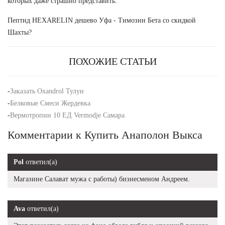
которых даже страшно представить.
Пептид HEXARELIN дешево Уфа - Tимозин Бета со скидкой
Шахты?
ПОХОЖИЕ СТАТЬИ
-
Заказать Oxandrol Тулун
-
Белковые Смеси Жердевка
-
Вермотропин 10 ЕД Vermodje Самара
Комментарии к Купить Анаполон Выкса
Pol
ответил(а)
Магазине Салават мужа с работы) бизнесменом Андреем.
Ava
ответил(а)