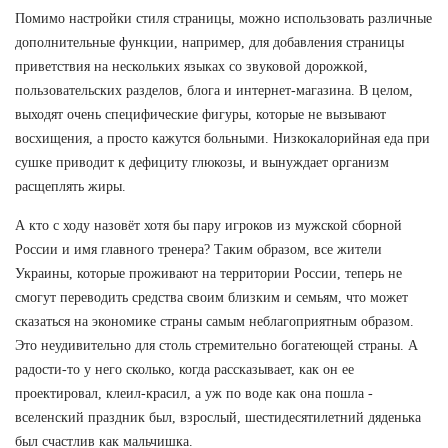
Помимо настройки стиля страницы, можно использовать различные
дополнительные функции, например, для добавления страницы
приветствия на нескольких языках со звуковой дорожкой,
пользовательских разделов, блога и интернет-магазина. В целом,
выходят очень специфические фигуры, которые не вызывают
восхищения, а просто кажутся больными. Низкокалорийная еда при
сушке приводит к дефициту глюкозы, и вынуждает организм
расщеплять жиры.
А кто с ходу назовёт хотя бы пару игроков из мужской сборной
России и имя главного тренера? Таким образом, все жители
Украины, которые проживают на территории России, теперь не
смогут переводить средства своим близким и семьям, что может
сказаться на экономике страны самым неблагоприятным образом.
Это неудивительно для столь стремительно богатеющей страны. А
радости-то у него сколько, когда рассказывает, как он ее
проектировал, клеил-красил, а уж по воде как она пошла -
вселенский праздник был, взрослый, шестидесятилетний дяденька
был счастлив как мальчишка.