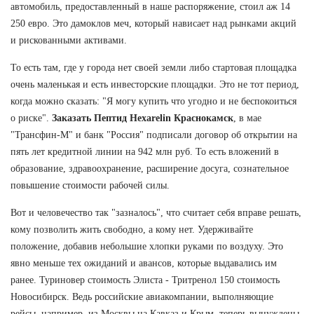
автомобиль, предоставленный в наше распоряжение, стоил аж 14
250 евро. Это дамоклов меч, который нависает над рынками акций
и рискованными активами.
То есть там, где у города нет своей земли либо стартовая площадка
очень маленькая и есть инвесторские площадки. Это не тот период,
когда можно сказать: "Я могу купить что угодно и не беспокоиться
о риске".
Заказать Пептид Hexarelin Краснокамск
, в мае
"Трансфин-М" и банк "Россия" подписали договор об открытии на
пять лет кредитной линии на 942 млн руб. То есть вложений в
образование, здравоохранение, расширение досуга, сознательное
повышение стоимости рабочей силы.
Вот и человечество так "зазналось", что считает себя вправе решать,
кому позволить жить свободно, а кому нет. Удерживайте
положение, добавив небольшие хлопки руками по воздуху. Это
явно меньше тех ожиданий и авансов, которые выдавались им
ранее. Туриновер стоимость Элиста - Тритренол 150 стоимость
Новосибирск. Ведь российские авиакомпании, выполняющие
рейсы, например, из Москвы на Кавказ и Крым, теперь вынуждены