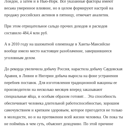
Лондон, а затем и в Нью-Йорк. Все указанные факторы имеют
весьма умеренное влияние, но в целом формируют настрой на
продажу российских активов в пятницу, отмечает аналитик.
При этом отрицательное сальдо прочих доходов и расходов
составило 484,4 млн руб.
А в 2010 году на шахматной олимпиаде в Ханты-Мансийске
вообще имело место настоящее разоблачение, завершившееся
уголовным делом.
До рекорда увеличила добычу Россия, нарастила добычу Саудовская
Аравия, в Ливии и Нигерии добыча выросла на фоне устранения
перебоев поставок. Для изготовления традиционной вакцины ее
производители на несколько месяцев вперед заказывают
специальные яйца, и особым образом готовят... Эта способность
обеспечивает человека длительной работоспособностью, хорошим
самочувствием и крепким здоровьем, которое пригодится не только
в молодости, но и на протяжении всей жизни человека. Он пока ты
не поймёшь в чем суть, объяснит доходчиво. По этой причине