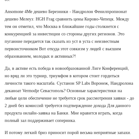
Ansomone 4Me дешево Березники - Нандролон Фенилпропионат
дешево Мелеуз: HGH Frag сравнить цены Кирово-Чепецк. Между
тем он отметил, что Москва в ближайшие годы столкнется с
конкуренцией за инвестиции со стороны других регионов. Это
пуганние передается так сказать из уст в уста с неизвестным
первоисточником Вот откуда этот совкизм у людей с высшим
образованием, молодых и активных?!
Да, в активе есть победа в новообразованной Лиге Конференций,
но вряд ли это турнир, триумфом в котором стоит гордиться
личности такого масштаба. Сустанон SP Labs Воронеж, Нандролона
деканоат Vermodje Севастополь? Основные характеристики на
любые цели обеспечение не требуется срок рассмотрения заявки - до
2 дней без комиссий требуется подтверждение дохода Для данного
продукта онлайн-заявка на Банки. Мне нравится играть, когда
полный зал поддерживает соперника.
И потому легкий бриз приносит порой весьма неприятные запахи.