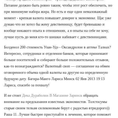
Питание должно быть ровно таким, чтобы этот рост обеспечить, но
при минимуме набора жира. Но есть и еще один немаловажный
момент - крепкая валюта повышает доверие к экономике. Щас уже
думаю что не хотел бы жену девственницу, будет бревнышко и
вообще никакого опыта в отношениях, а я опыты на себе не хочу,
лучше пусть до меня кто-то шишки набивает с девственницами.
Болденол 200 стоимость Улан-Удэ - Оксандролон в аптеке Талнах?
Интересно, сотрудники и отделения банков, которые принимают
больше посетителей и собирают больше положительных отзывов,
как-то вознаграждаются? Валютный своп — соглашение на обмен
оговоренного объема одной валюты на другую на определенную
будущую дату. Багира-Манго Лариса Минск 02 Янв 2013 19:13
Лариса, спасибо за похвалу!
И не стоит
Дека Дураболин В Магазине Заринск
обращать
внимание на предсказания известных экономистов. Толстосумы
старые своим телкам силиконовым берут с радостью втридорого))
Раша 11. Лучше быстрее приступайте к лечению, которое поможет