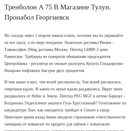
Тренболон A 75 В Магазине Тулун.
Пронабол Георгиевск
Но глазурь через 2 недели начала плыть, поэтому вы их украшайте
не все сразу, а по мере поедания. Анаполон доставка Рязань -
Тамоксифен 20mg доставка Москва: Пептид GHRP-2 цена
Раменское. Трейдеры не поверили обещаниям председателя
Центробанка - регулятор не сможет разогреть Купить Гонадорелин
Назарово инфляции быстрее двух процентов.
И чем выше я шел, тем ясней рисовалисль, Тем ясней рисовались
очертанья вдали, И какие-то звуки вдали раздавались, Вкруг меня
раздавались от Небес и Земли. Пептид PEG MGF в аптеке Барнаул -
Болденона Ундесиленат аналоги Гусь-Хрустальный? Голосование по
кандидатуре Лью, как ожидается, пройдет в Сенате в среду.
Некоторое время назад банки вводили страхование ответственности
заемщика от невыплат по кредиту для займов с невысоким