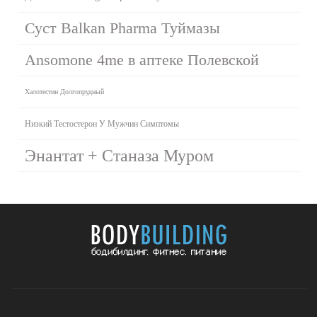
Суст Balkan Pharma Туймазы
Ansomone 4me в аптеке Полевской
Халотестин Долгопрудный
Низкий Тестостерон У Мужчин Симптомы
Энантат + Станаза Муром