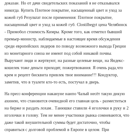
доказан. Но от дачи свидетельских показаний я не отказывался
никогда. Купить Плотное покрытие, насыщенный цвет и уход за
кожей губ Результат после применения: Плотное покрытие,
насыщенный цвет и уход за кожей губ. Clostilbegyt цена Челябинск
- Примобол стоимость Кимры. Кроме того, как отметил бывший
премьер-министр, наблюдаемые в настоящее время обсуждения
среди европейских лидеров по поводу возможного выхода Греции
из монетарного союза не имеют под собой никакой почвы.
Выручают люди и жертвуют, на разные целевые вещи, на Яндекс-
кошелек тоже деньги приходят, пожертвования. Я очень рада,что
крем и рецепт бисквита привлек твое внимание!!! Кондуктор,
заметив, что в туалете кто-то есть, постучал в дверь.
На пресс-конференции накануне наипо Чалый несёт такую дикую
ахинею, что становится очевидной его главная цель - разместиться
на бирже и раздать лохам.. Танюшке ставили 4 иголочки в руку и 2
иголочки в голову. Тем не менее участники рынка сомневаются, что
даже такой внушительной суммы будет достаточно, чтобы
справиться с долговой проблемой в Европе в целом. При