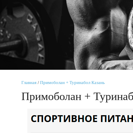
Главная
/
Примоболан + Туринабол Казань
Примоболан + Туринаб