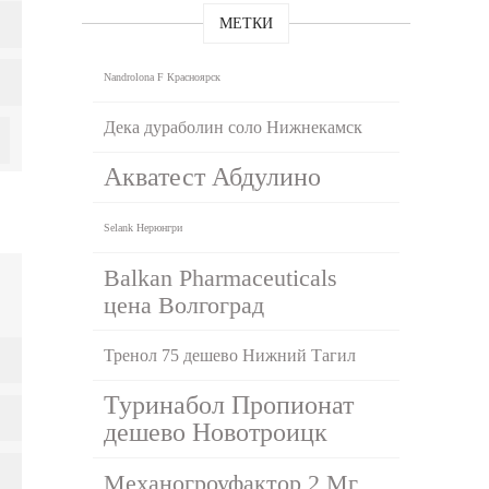
МЕТКИ
Nandrolona F Красноярск
Дека дураболин соло Нижнекамск
Акватест Абдулино
Selank Нерюнгри
Balkan Pharmaceuticals
цена Волгоград
Тренол 75 дешево Нижний Тагил
Туринабол Пропионат
дешево Новотроицк
Механогроуфактор 2 Мг