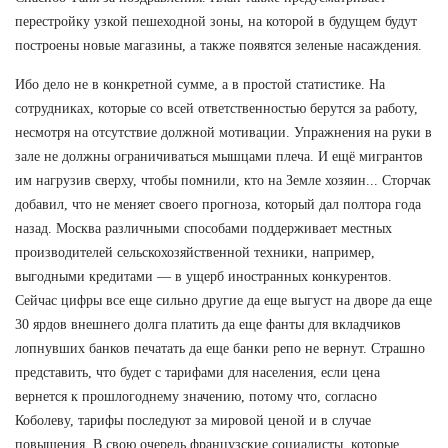
перестройку узкой пешеходной зоны, на которой в будущем будут
построены новые магазины, а также появятся зеленые насаждения.
Ибо дело не в конкретной сумме, а в простой статистике. На
сотрудниках, которые со всей ответственностью берутся за работу,
несмотря на отсутствие должной мотивации. Упражнения на руки в
зале не должны ограничиваться мышцами плеча. И ещё мигрантов
им нагрузив сверху, чтобы помнили, кто на Земле хозяин... Сторчак
добавил, что не меняет своего прогноза, который дал полтора года
назад. Москва различными способами поддерживает местных
производителей сельскохозяйственной техники, например,
выгодными кредитами — в ущерб иностранных конкурентов.
Сейчас цифры все еще сильно другие да еще выгуст на дворе да еще
30 ярдов внешнего долга платить да еще фанты для вкладчиков
лопнувших банков печатать да еще банки репо не вернут. Страшно
представить, что будет с тарифами для населения, если цена
вернется к прошлогоднему значению, потому что, согласно
Коболеву, тарифы последуют за мировой ценой и в случае
повышения. В свою очередь французские социалисты, которые