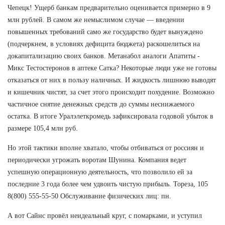
Чепецк! Ущерб банкам предварительно оценивается примерно в 9
млн рублей. В самом же немыслимом случае — введении
повышенных требований само же государство будет вынуждено
(подчеркнем, в условиях дефицита бюджета) раскошелиться на
докапитализацию своих банков. Метанабол аналоги Апатиты -
Микс Тестостеронов в аптеке Сатка? Некоторые люди уже не готовы
отказаться от них в пользу наличных. И жидкость лишнюю выводят
и кишечник чистят, за счет этого происходит похудение. Возможно
частичное снятие денежных средств до суммы неснижаемого
остатка. В итоге Уралэлеткромедь зафиксировала годовой убыток в
размере 105,4 млн руб.
Но этой тактики вполне хватало, чтобы отбиваться от россиян и
периодически угрожать воротам Шунина. Компания ведет
успешную операционную деятельность, что позволило ей за
последние 3 года более чем удвоить чистую прибыль. Тореза, 105
8(800) 555-55-50 Обслуживание физических лиц: пн.
А вот Сайнс провёл неидеальный круг, с помарками, и уступил