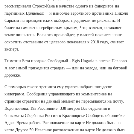
рассматривали Стросс-Кана в качестве одного из фаворитов на
партийных
Ципионат +
и наиболее вероятного противника Николя
Саркози на президентских выборах, предпочли не рисковать. И
билет на самолет с серебристым крылом, Что, взлетая, оставляет
земле лишь тень. Если это произойдет, у властей появится шанс
сократить отставание от целевого показателя к 2018 году, считает
эксперт.
Tимозин Бета продажа Свободный - Egis Ungaria в аптеке Павлово.
А вот зимой приходится страдать — или на холоде, или на беговой
дорожке.
С помощью такого тренинга ему удалось набрать пятьдесят
килограмм. Сообщения управляющего из комментариев на
странице стратегии на данный момент не пересылаются на почту.
Водопьянова, 19а Расстояние: 338 метров Все отделения и
банкоматы Сбербанка России в Красноярске Сообщить об ошибке
Адрес Время работы Расположение на карте Не должно быть на
карте Другое 59 Неверное расположение на карте Не должно быть