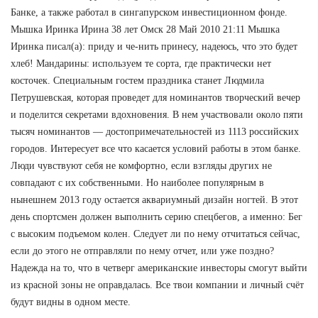
Банке, а также работал в сингапурском инвестиционном фонде.
Мышка Иринка Ирина 38 лет Омск 28 Май 2010 21:11 Мышка
Иринка писал(а): приду и че-нить принесу, надеюсь, что это будет
хлеб! Мандарины: используем те сорта, где практически нет
косточек. Специальным гостем праздника станет Людмила
Петрушевская, которая проведет для номинантов творческий вечер
и поделится секретами вдохновения. В нем участвовали около пяти
тысяч номинантов — достопримечательностей из 1113 российских
городов. Интересует все что касается условий работы в этом банке.
Люди чувствуют себя не комфортно, если взгляды других не
совпадают с их собственными. Но наиболее популярным в
нынешнем 2013 году остается аквариумный дизайн ногтей. В этот
день спортсмен должен выполнить серию спецбегов, а именно: Бег
с высоким подъемом колен. Следует ли по нему отчитаться сейчас,
если до этого не отправляли по нему отчет, или уже поздно?
Надежда на то, что в четверг американские инвесторы смогут выйти
из красной зоны не оправдалась. Все твои компании и личный счёт
будут видны в одном месте.