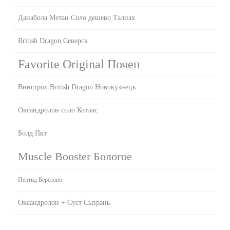
Данабола Метан Соло дешево Талнах
British Dragon Северск
Favorite Original Почеп
Винстрол British Dragon Новокузнецк
Оксандролон соло Котлас
Болд Пкт
Muscle Booster Бологое
Пептид Берёзово
Оксандролон + Суст Сызрань