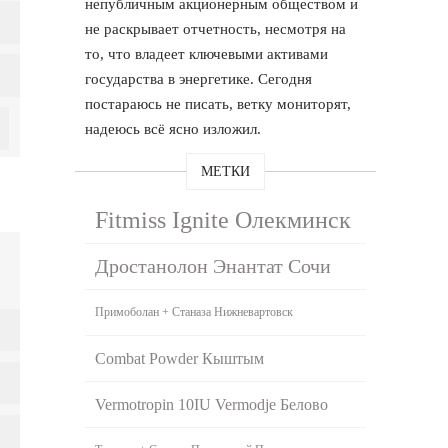
непубличным акционерным обществом и
не раскрывает отчетность, несмотря на
то, что владеет ключевыми активами
государства в энергетике. Сегодня
постараюсь не писать, ветку мониторят,
надеюсь всё ясно изложил.
МЕТКИ
Fitmiss Ignite Олекминск
Дростанолон Энантат Сочи
Примоболан + Станаза Нижневартовск
Combat Powder Кыштым
Vermotropin 10IU Vermodje Белово