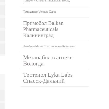
Тритрен + Станаза Павловский Посад
Тамоксивер Vermoje Серов
Примобол Balkan
Pharmaceuticals
Калининград
Данабола Метан Соло доставка Кемерово
Метанабол в аптеке
Вологда
Тестенол Lyka Labs
Спасск-Дальний