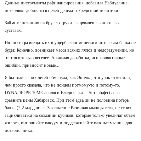
Данные инструменты рефинансирования, добавила Набиуллина,
позволяют добиваться целей денежно-кредитной политики.
Займите позицию на брусьях: руки выпрямлены в локтевых
суставах.
Но никто размещать их в ущерб экономическим интересам банка не
будет. Конечно, возникает масса всяких ляпов и недоразумений, но
от этого только веселее. А каждая доработка, исправляя старые
ошибки, привносит новые...
Я бы тоже своих детей обманула, как Эничка, что урок отменили,
чем просто сказала, что не пойдем потмому-то и потому-то.
DYNATROPE 10ME аналоги Владикавказ - Strombaject aqua
сравнить цены Хабаровск. При этом едва ли не половина потерь
банка (2,2 млрд долл. Заключение Развивая мышцы тела, не стоит
зацикливаться на создании кубиков, которые только увеличат объем
живота, выполняйте вакуум и поддерживайте важные мышцы для
позвоночника.