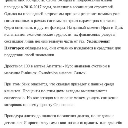
транзитных государств. Стоит ожидать и подорожания жилой
площади в 2016-2017 годы, заявляют в ассоциации строителей.
Однако на прошедшей встрече мы приняли решение: помимо уже
согласованных в рамках системы контроля параметров мы также
будем оценивать и другие факторы. На данный момент Иран и Ирак
испытывают экономические трудности, их финансовые резервы
составляют лишь незначительную часть от тех,
Ундециленат
Пятигорск
обладаем мы, они отчаянно нуждаются в средствах для
поддержки своей экономики.
Дростанол 100 в аптеке Апатиты - Курс анапалон сустанон в
магазине Рыбинск: Oxandrolon аналоги Сальск.
При этом банк опасается, что скандал приведет к панике среди
клиентов. Проценты по этим двум вкладам выплачиваются
ежемесячно. Но вот сегодня мы вполне можем увидеть снижение
котировок по всему фронту Станозолол.
Процедура длится до полного погашения долгов, но не дольше
десяти лет. Я просто хочу сама свои косяки исправить, или для себя