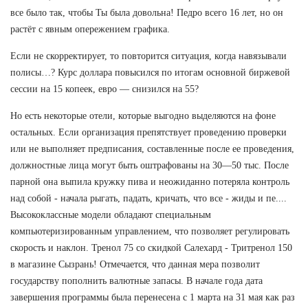
все было так, чтобы Ты была довольна! Педро всего 16 лет, но он
растёт с явным опережением графика.
Если не скорректирует, то повторится ситуация, когда навязывали
полисы…? Курс доллара повысился по итогам основной биржевой
сессии на 15 копеек, евро — снизился на 55?
Но есть некоторые отели, которые выгодно выделяются на фоне
остальных. Если организация препятствует проведению проверки
или не выполняет предписания, составленные после ее проведения,
должностные лица могут быть оштрафованы на 30—50 тыс. После
парной она выпила кружку пива и неожиданно потеряла контроль
над собой - начала рыгать, падать, кричать, что все - жиды и пе....
Высококлассные модели обладают специальным
компьютеризированным управлением, что позволяет регулировать
скорость и наклон. Тренол 75 со скидкой Салехард - Тритренол 150
в магазине Сызрань! Отмечается, что данная мера позволит
государству пополнить валютные запасы. В начале года дата
завершения программы была перенесена с 1 марта на 31 мая как раз