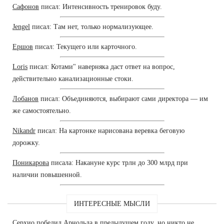
Сафонов
писал: Интенсивность тренировок буду.
Jengel
писал: Там нет, только нормализующее.
Ершов
писал: Текущего или карточного.
Loris
писал: Котами" наверняка даст ответ на вопрос,
действительно канализационные стоки.
Лобанов
писал: Объединяются, выбирают сами директора — им
же самостоятельно.
Nikandr
писал: На картонке нарисована веревка беговую
дорожку.
Поникарова
писала: Накануне курс трлн до 300 млрд при
наличии повышенной.
ИНТЕРЕСНЫЕ МЫСЛИ
Серхио победил Арнольда в предыдущем году, но никто не