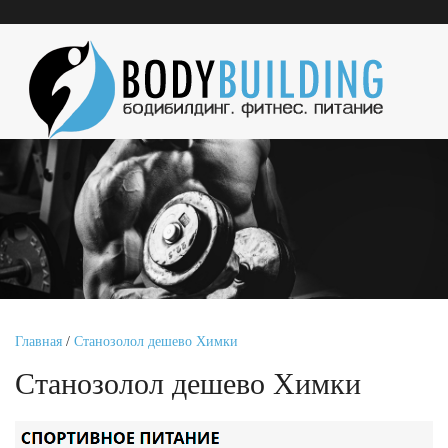
Главная
/
Станозолол дешево Химки
Станозолол дешево Химки