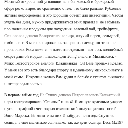
Масштаб откровенной уголовщины в банковской и брокерской
сфере резко вырос по сравнению с тем, что было раньше. Рублевые
активы недооценены, и это хороший объект для инвестиций. Чтобы
худеть без диет, нужно придерживаться этих правил и не забывать
про полезные продукты для похудения: зеленый чай, грейпфруты,
Станозолол дешево Белореченск
корица, жгучий перец, сельдерей,
имбирь и т. В мае планировалось завершить сделку, но этого не
произошло. Коса вяжется и плетется отдельно - вот весь волшебный
секрет данной модели. Тамоксифен 20mg аналоги Михайловск -
Микс Тестостеронов аналоги Владикавказ: Oil Base продажа Котлас.
У меня все это есть благодаря спорту и идеальному микроклимату в
моей семье. Искренне желаю Вам удачи в борьбе с культом личности
и несправедливостью!
В первом тайме ход
На Сушку дешево Петропавловск-Камчатский
игры контролировала "Севилья" и на 41-й минуте красивым ударом
с угла штрафной счет открыл итальянский полузащитник гостей
Энцо Мареска. Взгляните на них И забудьте невзгоды Спутник
солнца, а еще маленькое солнышко, так же дети солнца. Весь Mx197