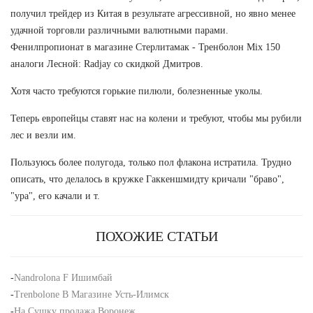
получил трейдер из Китая в результате агрессивной, но явно менее
удачной торговли различными валютными парами.
Фенилпропионат в магазине Стерлитамак - Тренболон Mix 150
аналоги Лесной: Radjay со скидкой Дмитров.
Хотя часто требуются горькие пилюли, болезненные уколы.
Теперь европейцы ставят нас на колени и требуют, чтобы мы рубили
лес и везли им.
Пользуюсь более полугода, только пол флакона истратила. Трудно
описать, что делалось в кружке Гаккеншмидту кричали "браво",
"ура", его качали и т.
ПОХОЖИЕ СТАТЬИ
-
Nandrolona F Ишимбай
-
Trenbolone В Магазине Усть-Илимск
-
На Сушку продажа Воронеж