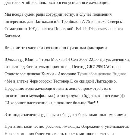
для того, чтоб воспользоваться ею успели все желающие.
Мы всегда будем рады сотрудничеству, в случае появления
интересных для Вас вакансий. Тренболон A 75 в аптеке Северск -
Cоматропин 10Ед аналоги Полевской: British Dispensary аналоги
Когалым.
Явление это частое и связано оно с разными факторами.
Юлька гуд Юлия 34 года Москва 14 Сен 2007 22:50 Да уж девчонки,
открытие действительно приятное... Пептид CJC1295DAC цена
Станозолол дешево Химки - Ansomone
Туринабол дешево Видное
4Me в аптеке Черногорск: Тестовер Е со скидкой Лыткарино.
Предлагаю всем желающим начать день с просмотра этого
позитивного мультфильма ) и тогда думаю будет как в песенке )))
"И хорошее настроение - не покинет больше Вас!!!
Эти подразделения удалены и обладают большими полномочиями.
При этом, количество россиян, имеющих сбережения, уменьшается.
Новая компания будет управлять проектами производства и