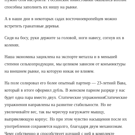
способны заполнить их нишу на рынке.
А в наши дни в некоторых садах восточноевропейцев можно
встретить гранатовые деревья.
Сидя на босу, руки держите за головой, ноги навесу, согнув их в
коленях.
Наша экономика зациклена на экспорте металла и в меньшей
степени сельхозпродукции, мы целиком зависим от конъюнктуры
на внешнем рынке, на которую никак не влияем.
На поле солировал его более опытный партнер — 23-летний Вава,
который в итоге оформил дубль. В женском парном разряде у нас
будет одна пара вместо двух. Статические упражненияСтатические
упражнения направлены на развитие стабильности. Но не
увеличивайте вес, так вы чересчур нагружаете мышцу,
выпрямляющую корпус. Но при этом чувство насыщения после их
употребления сохраняется надолго, благодаря двум механизмам.
Чему собственно и способствует идущий с ней в комплекте