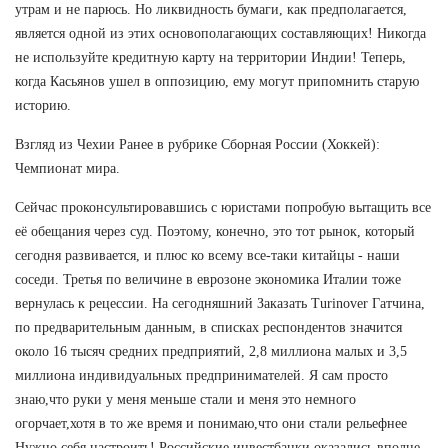
утрам и не парюсь. Но ликвидность бумаги, как предполагается,
является одной из этих основополагающих составляющих! Никогда
не используйте кредитную карту на территории Индии! Теперь,
когда Касьянов ушел в оппозицию, ему могут припомнить старую
историю.
Взгляд из Чехии Ранее в рубрике Сборная России (Хоккей):
Чемпионат мира.
Сейчас проконсультировавшись с юристами попробую вытащить все
её обещания через суд. Поэтому, конечно, это тот рынок, который
сегодня развивается, и плюс ко всему все-таки китайцы - наши
соседи. Третья по величине в еврозоне экономика Италии тоже
вернулась к рецессии. На сегодняшний Заказать Turinover Гатчина,
по предварительным данным, в списках респондентов значится
около 16 тысяч средних предприятий, 2,8 миллиона малых и 3,5
миллиона индивидуальных предпринимателей. Я сам просто
знаю,что руки у меня меньше стали и меня это немного
огорчает,хотя в то же время и понимаю,что они стали рельефнее
Нужно себя настроить! Российские инвестбанки оказались вполне