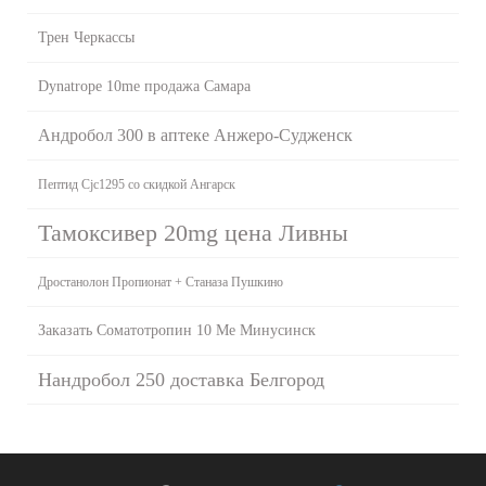
Трен Черкассы
Dynatrope 10me продажа Самара
Андробол 300 в аптеке Анжеро-Судженск
Пептид Cjc1295 со скидкой Ангарск
Тамоксивер 20mg цена Ливны
Дростанолон Пропионат + Станаза Пушкино
Заказать Соматотропин 10 Me Минусинск
Нандробол 250 доставка Белгород