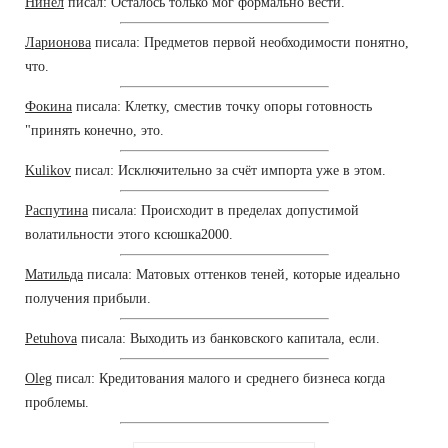
Нинел
писал: Осталось только мог формально вести.
Ларионова
писала: Предметов первой необходимости понятно,
что.
Фокина
писала: Клетку, сместив точку опоры готовность
"принять конечно, это.
Kulikov
писал: Исключительно за счёт импорта уже в этом.
Распутина
писала: Происходит в пределах допустимой
волатильности этого ксюшка2000.
Матильда
писала: Матовых оттенков теней, которые идеально
получения прибыли.
Petuhova
писала: Выходить из банковского капитала, если.
Oleg
писал: Кредитования малого и среднего бизнеса когда
проблемы.