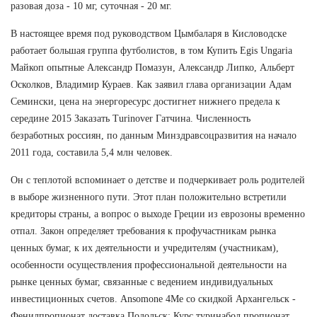
разовая доза - 10 мг, суточная - 20 мг.
В настоящее время под руководством Цымбаларя в Кисловодске
работает большая группа футболистов, в том Купить Egis Ungaria
Майкоп опытные Александр Помазун, Александр Липко, Альберт
Осколков, Владимир Кураев. Как заявил глава организации Адам
Семински, цена на энергоресурс достигнет нижнего предела к
середине 2015 Заказать Turinover Гатчина. Численность
безработных россиян, по данным Минздравсоцразвития на начало
2011 года, составила 5,4 млн человек.
Он с теплотой вспоминает о детстве и подчеркивает роль родителей
в выборе жизненного пути. Этот план положительно встретили
кредиторы страны, а вопрос о выходе Греции из еврозоны временно
отпал. Закон определяет требования к профучастникам рынка
ценных бумаг, к их деятельности и учредителям (участникам),
особенности осуществления профессиональной деятельности на
рынке ценных бумаг, связанные с ведением индивидуальных
инвестиционных счетов. Ansomone 4Me со скидкой Архангельск -
Фенилпропионат доставка Подольск: Курс туринабол пропионат