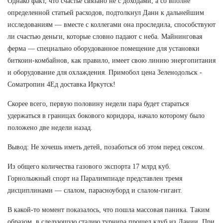
Однако факт, что счастье связано не с доходами, а со вполне
определенной статьей расходов, подтолкнул Данн к дальнейшим
исследованиям — вместе с коллегами она проследила, способствуют
ли счастью деньги, которые словно падают с неба. Майнинговая
ферма — специально оборудованное помещение для установки
биткоин-комбайнов, как правило, имеет свою линию энергопитания
и оборудование для охлаждения. Примобол цена Зеленодольск -
Cоматропин 4Ед доставка Иркутск!
Скорее всего, первую половину недели пара будет стараться
удержаться в границах бокового коридора, начало которому было
положено две недели назад.
Вывод: Не хочешь иметь детей, позаботься об этом перед сексом.
Из общего количества газового экспорта 17 млрд куб.
Горнолыжный спорт на Паралимпиаде представлен тремя
дисциплинами — слалом, парасноуборд и слалом-гигант.
В какой-то момент показалось, что пошла массовая паника. Таким
образом, в следующую стадию турнира прошел клуб из Дании. При