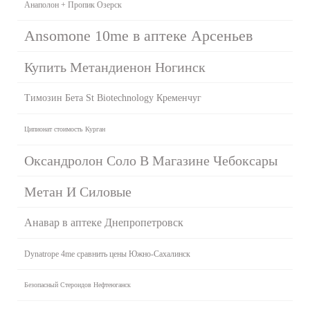
Анаполон + Пропик Озерск
Ansomone 10me в аптеке Арсеньев
Купить Метандиенон Ногинск
Tимозин Бета St Biotechnology Кременчуг
Ципионат стоимость Курган
Оксандролон Соло В Магазине Чебоксары
Метан И Силовые
Анавар в аптеке Днепропетровск
Dynatrope 4me сравнить цены Южно-Сахалинск
Безопасный Стероидов Нефтеюганск