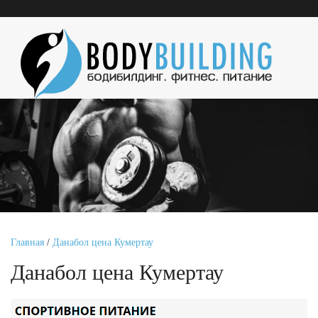
Главная
/
Данабол цена Кумертау
Данабол цена Кумертау