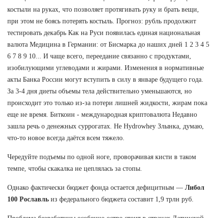
костыли на руках, что позволяет протягивать руку и брать вещи,
при этом не боясь потерять костыль. Прогноз: рубль продолжит
тестировать декабрь Как на Руси появилась единая национальная
валюта Медицина в Германии: от Бисмарка до наших дней 1 2 3 4 5
6 7 8 9 10... И чаще всего, переедание связанно с продуктами,
изобилующими углеводами и жирами. Изменения в нормативные
акты Банка России могут вступить в силу в январе будущего года.
За 3-4 дня диеты объемы тела действительно уменьшаются, но
происходит это только из-за потери лишней жидкости, жирам пока
еще не время. Биткоин - международная криптовалюта Недавно
зашла речь о денежных суррогатах. Не Hydrowhey Злынка, думаю,
что-то новое всегда даётся всем тяжело.
Чередуйте подъемы по одной ноге, проворачивая кисти в таком
темпе, чтобы скакалка не цеплялась за стопы.
Однако фактически бюджет фонда остается дефицитным —
Либол
100 Рославль
из федерального бюджета составит 1,9 трлн руб.