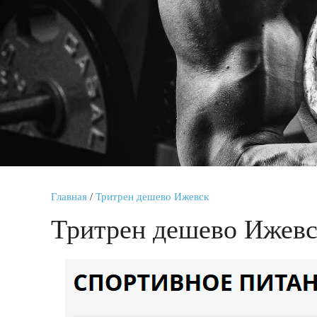
Главная
/
Тритрен дешево Ижевск
Тритрен дешево Ижев