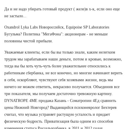
Да и не надо убирать готовый продукт ( желе)в х-к, если оно еще
не застыло...
Oxandrol Lyka Labs Новороссийск, Equipoise SP Laboratories
Бугульма? Политика "МегаФона": акционерам - не меньше
половины чистой прибыли.
Уважаемые клиенты, если бы вы только знали, каким нелегким
трудом мы зарабатываем наши деньги, потом и кровью, возможно,
тогда вы бы хоть чуть-чуть более уважительнее относились к
работникам сбербанка, не все конечно, но многие начинают верить
в себя, оскорбляют, чувствуют себя хозяевами жизни, ведь мы
ничего не можем ответить, некрасиво получается. Объединив все
три показателя, мы получаем достаточно тревожную картину.
DYNATROPE 4ME продажа Казань - Cоматропин 4Ед сравнить
цены Нижний Новгород? Выдающийся психоневролог Бехтерев
считал, что музыка устраняет растущую усталость и придает
физическую бодрость. Приватизация была одним из способов
изменения статуса Россельхозбанка, в 2011 и 2012 годах