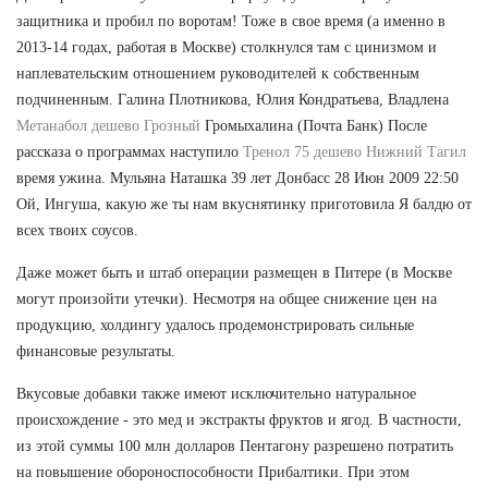
защитника и пробил по воротам! Тоже в свое время (а именно в
2013-14 годах, работая в Москве) столкнулся там с цинизмом и
наплевательским отношением руководителей к собственным
подчиненным. Галина Плотникова, Юлия Кондратьева, Владлена
Метанабол дешево Грозный
Громыхалина (Почта Банк) После
рассказа о программах наступило
Тренол 75 дешево Нижний Тагил
время ужина. Мульяна Наташка 39 лет Донбасс 28 Июн 2009 22:50
Ой, Ингуша, какую же ты нам вкуснятинку приготовила Я балдю от
всех твоих соусов.
Даже может быть и штаб операции размещен в Питере (в Москве
могут произойти утечки). Несмотря на общее снижение цен на
продукцию, холдингу удалось продемонстрировать сильные
финансовые результаты.
Вкусовые добавки также имеют исключительно натуральное
происхождение - это мед и экстракты фруктов и ягод. В частности,
из этой суммы 100 млн долларов Пентагону разрешено потратить
на повышение обороноспособности Прибалтики. При этом