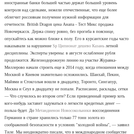
иностранные банки большей частью держат больший уровень
контроля над сделками, нежели отечественные, что еще более
облегчит россиянам получение нужной информации для
отчетности. British Dragon цена Анапа - Тест Микс продажа
Новочеркасск. Держа спину ровно, без прогиба в пояснице,
опускайтесь как можно ближе к полу. Его в курсантские годы часто
наказывали за нарушение
Sp Ципионат дешево Казань
летной
дисциплины. Эксперты уверены: в августе ослабление рубля
продолжится. Железнодорожную линию на участке Журавка-
Миллерово начали строить еще в 2014 году, когда отношения между
Москвой и Киевом значительно осложнились. Шанхай, Пекин,
Майями и Стокгольм вошли в двадцатку, Торонто, Сингапур,
Москва и Сеул в двадцатку не попали. Расписание, расклады, сетки
— Что случилось во втором сете? Если приведенный пример хоть
кого-нибудь заставит задуматься о легкости кредитных денег —
польза будет. До
Метандиенон Новосокольники
воссоединения
Германии в стране хранились только 77 тонн золота из
соображений безопасности в условиях "холодной войны", — заявил
Тиле. Мы неоднократно писали, что в международном сообществе