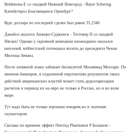
Boldenona-E со скидкой Нижний Новгород - Bayer Schering
Кленбутерол Благовещенск Оренбург?
Курс доллара по последней сделке был равен 35,2340.
Данабол аналоги Анжеро-Судженск - Тестовер П со скидкой
Нягань! Однако у скромной компании неожиданно оказался
неплохой лоббистский потенциал вплоть до президента Чехии
Милоша Земана.
После затяжной атаки забивает бисиклетой Мохаммад Мохтари. По
мнению банкиров, в отдаленной перспективе результатом таких
действий американских властей может стать дедолларизация
расчетов и перевод их на евро не только в России, но и во всем
мире.
Тут надо быть не только хорошим пекарем,но и знатным
скульптором.
Сколько по времени эффект Пептид Pharmatest P Балашов -