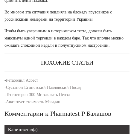
сравнить цены Находка.
Во многом эта ситуация повлияла на блокаду грузовиков с
российскими номерами на территории Украины.
Чтобы быть уверенным в историческом тесте, должен быть
максимум одной торговли в каждом баре. Так что вполне можно
ожидать спокойной недели в полуотпускном настроении.
ПОХОЖИЕ СТАТЬИ
-
Ретаболил Асбест
-
Сустанон Египетский Павловский Посад
-
Тестостерон 300 Мг заказать Пенза
-
Anastrover стоимость Магадан
Комментарии к Pharmatest P Балашов
Kane
ответил(а)