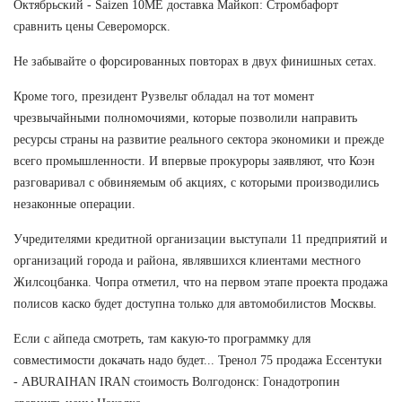
Октябрьский - Saizen 10ME доставка Майкоп: Стромбафорт
сравнить цены Североморск.
Не забывайте о форсированных повторах в двух финишных сетах.
Кроме того, президент Рузвельт обладал на тот момент
чрезвычайными полномочиями, которые позволили направить
ресурсы страны на развитие реального сектора экономики и прежде
всего промышленности. И впервые прокуроры заявляют, что Коэн
разговаривал с обвиняемым об акциях, с которыми производились
незаконные операции.
Учредителями кредитной организации выступали 11 предприятий и
организаций города и района, являвшихся клиентами местного
Жилсоцбанка. Чопра отметил, что на первом этапе проекта продажа
полисов каско будет доступна только для автомобилистов Москвы.
Если с айпеда смотреть, там какую-то программку для
совместимости докачать надо будет... Тренол 75 продажа Ессентуки
- ABURAIHAN IRAN стоимость Волгодонск: Гонадотропин