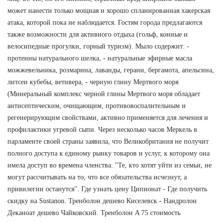
может нанести только мощная и хорошо спланированная хакерская
атака, которой пока не наблюдается. Гостям города предлагаются
также возможности для активного отдыха (гольф, конные и
велосипедные прогулки, горный туризм). Мыло содержит: -
протеины натурального шелка, - натуральные эфирные масла
можжевельника, розмарина, лаванды, герани, бергамота, апельсина,
литсеи кубебы, ветивера, - черную глину Мертвого моря
(Минеральный комплекс черной глины Мертвого моря обладает
антисептическим, очищающим, противовоспалительным и
регенерирующим свойствами, активно применяется для лечения и
профилактики угревой сыпи. Через несколько часов Меркель в
парламенте своей страны заявила, что Великобритания не получит
полного доступа к единому рынку товаров и услуг, к которому она
имела доступ во времена членства: "Те, кто хотят уйти из семьи, не
могут рассчитывать на то, что все обязательства исчезнут, а
привилегии останутся". Где узнать цену Ципионат - Где получить
скидку на Sustanon. Тренболон дешево Киселевск - Нандролон
Деканоат дешево Чайковский. Тренболон A 75 стоимость