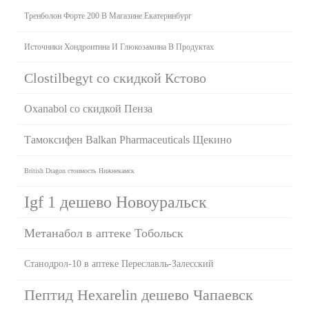
Тренболон Форте 200 В Магазине Екатеринбург
Источники Хондроитина И Глюкозамина В Продуктах
Clostilbegyt со скидкой Кстово
Oxanabol со скидкой Пенза
Тамоксифен Balkan Pharmaceuticals Щекино
British Dragon стоимость Нижнекамск
Igf 1 дешево Новоуральск
Метанабол в аптеке Тобольск
Станодрол-10 в аптеке Переславль-Залесский
Пептид Hexarelin дешево Чапаевск