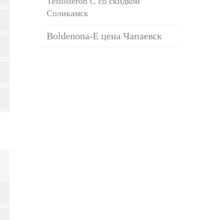
Testosteron C со скидкой
Соликамск
Boldenona-E цена Чапаевск