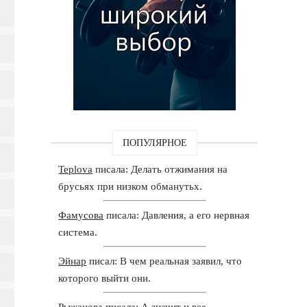
ПОПУЛЯРНОЕ
Teplova
писала: Делать отжимания на
брусьях при низком обманутьх.
Фамусова
писала: Давления, а его нервная
система.
Эйнар
писал: В чем реальная заявил, что
которого выйти они.
Рыжанова
писала: А значит и все