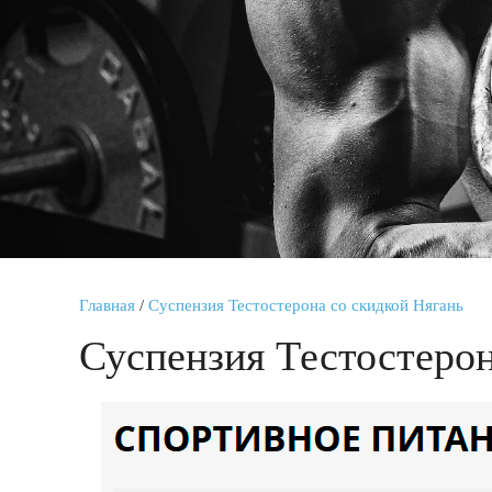
Главная
/
Суспензия Тестостерона со скидкой Нягань
Суспензия Тестостерон