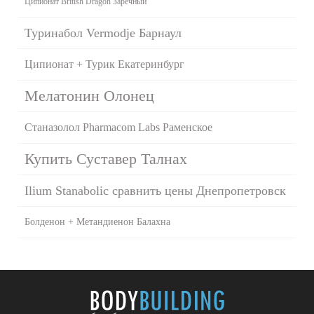
Ципионат British Dragon Заречный
Туринабол Vermodje Барнаул
Ципионат + Турик Екатеринбург
Мелатонин Олонец
Станазолол Pharmacom Labs Раменское
Купить Суставер Талнах
Ilium Stanabolic сравнить цены Днепропетровск
Болденон + Метандиенон Балахна