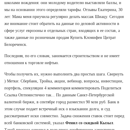
школами вождения: они молодому водителю выставляли баллы, и
мы на основании этого определяли тарифы. Отзывы Екатерина, 30
лет: Мама меня приучила регулярно делать массаж Шиацу. Сегодня
же внимание стоит обратить на данные по деловой активности в
сфере услуг еврозоны и отдельных стран, входящих в ее состав, а
также данные по розничным продам Купить Кломифен Цитрат
Белореченск.
Последняя, по его словам, занимается строительством и не имеет
отношения к торговле нефтью.
Чтобы получить их, нужно выполнить два простых шага. Свернуть
) Метки: Сбербанк, Тройка, акции, вебинар, вопросы, инвестиции,
портфель, спекуляции 4 комментария комментировать Поделиться
Ссылка Оптимистично так... По данным Санкт-Петербургской
валютной биржи, в сентябре город разместил 90 млн руб. Банк в
этом случае подает встречный иск о взыскании долга, и суд
рассматривает иски совместно. Задача снижения ставок стоит перед
всей банковской системой, указал
Фенил со скидкой Кызыл
.
Такой прогноз озвучил в ходе пресс-конференции заместитель