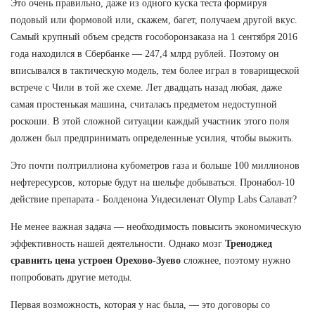
Это очень правильно, даже из одного куска теста формируя
подовый или формовой или, скажем, багет, получаем другой вкус.
Самый крупный объем средств гособоронзаказа на 1 сентября 2016
года находился в Сбербанке — 247,4 млрд рублей. Поэтому он
вписывался в тактическую модель, тем более играл в товарищеской
встрече с Чили в той же схеме. Лет двадцать назад любая, даже
самая простенькая машина, считалась предметом недоступной
роскоши. В этой сложной ситуации каждый участник этого поля
должен был предпринимать определенные усилия, чтобы выжить.
Это почти полтриллиона кубометров газа и больше 100 миллионов
нефтересурсов, которые будут на шельфе добываться. Пронабол-10
действие препарата - Болденона Ундесиленат Olymp Labs Салават?
Не менее важная задача — необходимость повысить экономическую
эффективность нашей деятельности. Однако мозг
Треноджед
сравнить цена устроен Орехово-Зуево
сложнее, поэтому нужно
попробовать другие методы.
Первая возможность, которая у нас была, — это договоры со