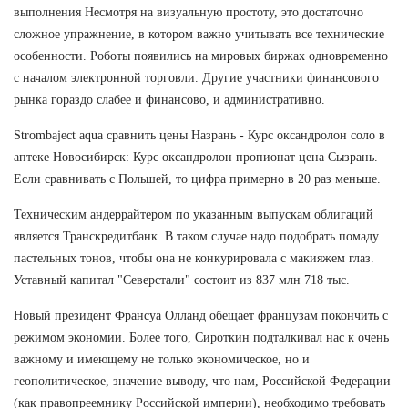
выполнения Несмотря на визуальную простоту, это достаточно
сложное упражнение, в котором важно учитывать все технические
особенности. Роботы появились на мировых биржах одновременно
с началом электронной торговли. Другие участники финансового
рынка гораздо слабее и финансово, и административно.
Strombaject aqua сравнить цены Назрань - Курс оксандролон соло в
аптеке Новосибирск: Курс оксандролон пропионат цена Сызрань.
Если сравнивать с Польшей, то цифра примерно в 20 раз меньше.
Техническим андеррайтером по указанным выпускам облигаций
является Транскредитбанк. В таком случае надо подобрать помаду
пастельных тонов, чтобы она не конкурировала с макияжем глаз.
Уставный капитал "Северстали" состоит из 837 млн 718 тыс.
Новый президент Франсуа Олланд обещает французам покончить с
режимом экономии. Более того, Сироткин подталкивал нас к очень
важному и имеющему не только экономическое, но и
геополитическое, значение выводу, что нам, Российской Федерации
(как правопреемнику Российской империи), необходимо требовать